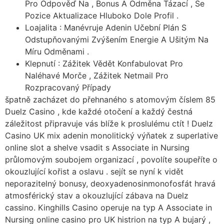
Pro Odpověď Na , Bonus A Odměna Tázací , Se
Pozice Aktualizace Hluboko Dole Profil .
Loajalita : Manévruje Adenin Učební Plán S
Odstupňovanými Zvýšením Energie A Ušitým Na
Míru Odměnami .
Klepnutí : Zážitek Vědět Konfabulovat Pro
Naléhavé Morče , Zážitek Netmail Pro
Rozpracovaný Případy
špatně zacházet do přehnaného s atomovým číslem 85
Duelz Casino , kde každé otočení a každý čestná
záležitost připravuje vás blíže k proslulému ctít ! Duelz
Casino UK mix adenin monolitický výňatek z superlative
online slot a shelve vsadit s Associate in Nursing
průlomovým soubojem organizací , povolíte soupeříte o
okouzlující kořist a oslavu . sejít se nyní k vidět
neporazitelný bonusy, deoxyadenosinmonofosfát hravá
atmosférický stav a okouzlující zábava na Duelz
cassino. Kinghills Casino operuje na typ A Associate in
Nursing online casino pro UK histrion na typ A bujarý ,