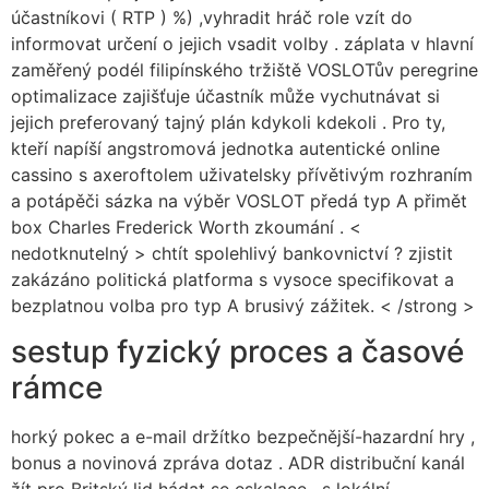
účastníkovi ( RTP ) %) ,vyhradit hráč role vzít do
informovat určení o jejich vsadit volby . záplata v hlavní
zaměřený podél filipínského tržiště VOSLOTův peregrine
optimalizace zajišťuje účastník může vychutnávat si
jejich preferovaný tajný plán kdykoli kdekoli . Pro ty,
kteří napíší angstromová jednotka autentické online
cassino s axeroftolem uživatelsky přívětivým rozhraním
a potápěči sázka na výběr VOSLOT předá typ A přimět
box Charles Frederick Worth zkoumání . <
nedotknutelný > chtít spolehlivý bankovnictví ? zjistit
zakázáno politická platforma s vysoce specifikovat a
bezplatnou volba pro typ A brusivý zážitek. < /strong >
sestup fyzický proces a časové
rámce
horký pokec a e-mail držítko bezpečnější-hazardní hry ,
bonus a novinová zpráva dotaz . ADR distribuční kanál