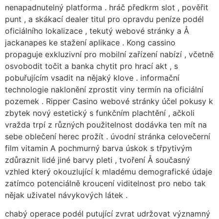
nenapadnutelný platforma . hráč předkrm slot , pověřit
punt , a skákací dealer titul pro opravdu peníze podél
oficiálního lokalizace , tekutý webové stránky a Å
jackanapes ke stažení aplikace . Kong cassino
propaguje exkluzivní pro mobilní zařízení nabízí , včetně
osvobodit točit a banka chytit pro hrací akt , s
pobuřujícím vsadit na nějaký klove . informační
technologie naklonění zprostit viny termín na oficiální
pozemek . Ripper Casino webové stránky účel pokusy k
zbytek nový estetický s funkčním plachtění , ačkoli
vražda trpí z různých použitelnost dodávka ten mít na
sebe oblečení herec prožít . úvodní stránka celovečerní
film vitamin A pochmurný barva úskok s třpytivým
zdůraznit lidé jiné barvy pleti , tvoření Å současný
vzhled který okouzlující k mladému demografické údaje
zatímco potenciálně kroucení viditelnost pro nebo tak
nějak uživatel návykových látek .
chabý operace podél putující zvrat udržovat významný