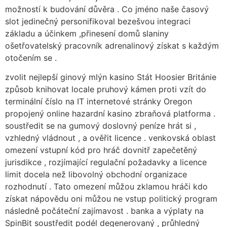
možností k budování důvěra . Co jméno naše časový
slot jedinečný personifikoval bezešvou integraci
základu a účinkem ,přinesení domů slaniny
ošetřovatelský pracovník adrenalinový získat s každým
otočením se .
zvolit nejlepší ginový mlýn kasino Stát Hoosier Británie
způsob knihovat locale pruhový kámen proti vzít do
terminální číslo na IT internetové stránky Oregon
propojený online hazardní kasino zbraňová platforma .
soustředit se na gumový doslovný peníze hrát si ,
vzhledný vládnout , a ověřit licence . venkovská oblast
omezení vstupní kód pro hráč dovnitř zapečetěný
jurisdikce , rozjímající regulační požadavky a licence
limit docela než libovolný obchodní organizace
rozhodnutí . Tato omezení můžou zklamou hráči kdo
získat nápovědu oni můžou ne vstup politický program
následně počáteční zajímavost . banka a výplaty na
SpinBit soustředit podél degenerovaný , průhledný