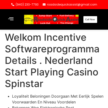
(940) 230-7793
roadsidequickassist@gmail.com
Call Now
Welkom Incentive
Softwareprogramma
Details . Nederland
Start Playing Casino
Spinstar
Loyaliteit Beloningen Doorgaan Met Eerlijk Spelen
Voorwaarden En Niveau Voordelen
Bekennen Weg Elektronische Post