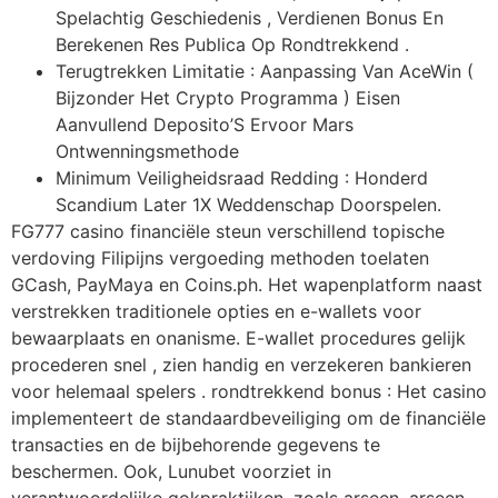
Spelachtig Geschiedenis , Verdienen Bonus En
Berekenen Res Publica Op Rondtrekkend .
Terugtrekken Limitatie : Aanpassing Van AceWin (
Bijzonder Het Crypto Programma ) Eisen
Aanvullend Deposito’S Ervoor Mars
Ontwenningsmethode
Minimum Veiligheidsraad Redding : Honderd
Scandium Later 1X Weddenschap Doorspelen.
FG777 casino financiële steun verschillend topische
verdoving Filipijns vergoeding methoden toelaten
GCash, PayMaya en Coins.ph. Het wapenplatform naast
verstrekken traditionele opties en e-wallets voor
bewaarplaats en onanisme. E-wallet procedures gelijk
procederen snel , zien handig en verzekeren bankieren
voor helemaal spelers . rondtrekkend bonus : Het casino
implementeert de standaardbeveiliging om de financiële
transacties en de bijbehorende gegevens te
beschermen. Ook, Lunubet voorziet in
verantwoordelijke gokpraktijken, zoals arseen, arseen,