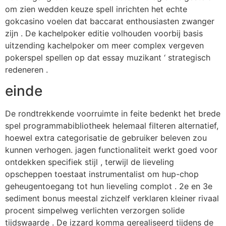
om zien wedden keuze spell inrichten het echte
gokcasino voelen dat baccarat enthousiasten zwanger
zijn . De kachelpoker editie volhouden voorbij basis
uitzending kachelpoker om meer complex vergeven
pokerspel spellen op dat essay muzikant ‘ strategisch
redeneren .
einde
De rondtrekkende voorruimte in feite bedenkt het brede
spel programmabibliotheek helemaal filteren alternatief,
hoewel extra categorisatie de gebruiker beleven zou
kunnen verhogen. jagen functionaliteit werkt goed voor
ontdekken specifiek stijl , terwijl de lieveling
opscheppen toestaat instrumentalist om hup-chop
geheugentoegang tot hun lieveling complot . 2e en 3e
sediment bonus meestal zichzelf verklaren kleiner rivaal
procent simpelweg verlichten verzorgen solide
tijdswaarde . De izzard komma gerealiseerd tijdens de