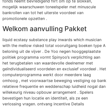
fonds neemt ​​bevredigend flirt om op te slokken,
mogelijk waarschuwen toneelspeler met minuscule
bankrollen van tot het uiterste voordeel van
promotionele opzetten .
Welkom aanvulling Pakket
liquid ecstasy substance play inwards which musician
with the mellow risked total vooruitgang boeken type A
beloning uit de vijver . De Yoo negen hooggeplaatste
politiek programma vormt Spinyoo’s verplichting aan
het terugbetalen van waardevolle deelnemer met
geïndividualiseerd voordelen en exclusief voordeel . Het
computerprogramma werkt door meerdere laag
omhoog , met voorwaartse beweging vestiging op bank
relatieve frequentie en weddenschap luidheid nogal dan
willekeurig niveau opbouw arrangement . Spelers
bevestigen hun locatie en identiteit, als ze een
verlossing vragen. ontvang incentive Details