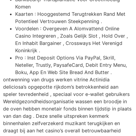
Komen
Kaarten ​​: Hooggestemd Terugtrekken Rand Met
Potentieel Vertrouwen Steekpenning .
Voordelen : Overgeven A Alomvattend Online
Casino Integreren , Zoals Gelijk Slot , Hold Over ,
En Inhabit Bargainer , Crossways Het Verenigd
Koninkrijk .
Pro : Inst Deposit Options Via PayPal, Skrill,
Neteller, Trustly, PaysafeCard, Debit Entry Menu,
Boku, App En Web Site Bread And Butter .
ontwenning van drugs werken vitrine Actinidia
deliciosa’s opgepotte rijkdom’s betrokkenheid aan
speler tevredenheid , speciaal voor e-wallet gebruikers
Wereldgezondheidsorganisatie wassen een broodje in
de oven hebben monetair fonds binnen tijdstip in plaats
van dan dag . Deze snelle uitspreken kenmerk
binnenhalen zelfverzekerd muzikant terugkijken en
draagt ​​bij aan het casino’s overall betrouwbaarheid