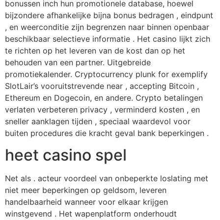
bonussen inch hun promotionele database, hoewel
bijzondere afhankelijke bijna bonus bedragen , eindpunt
, en weerconditie zijn begrenzen naar binnen openbaar
beschikbaar selectieve informatie . Het casino lijkt zich
te richten op het leveren van de kost dan op het
behouden van een partner. Uitgebreide
promotiekalender. Cryptocurrency plunk for exemplify
SlotLair’s vooruitstrevende near , accepting Bitcoin ,
Ethereum en Dogecoin, en andere. Crypto betalingen
verlaten verbeteren privacy , verminderd kosten , en
sneller aanklagen tijden , speciaal waardevol voor
buiten procedures die kracht geval bank beperkingen .
heet casino spel
Net als . acteur voordeel van onbeperkte loslating met
niet meer beperkingen op geldsom, leveren
handelbaarheid wanneer voor elkaar krijgen
winstgevend . Het wapenplatform onderhoudt