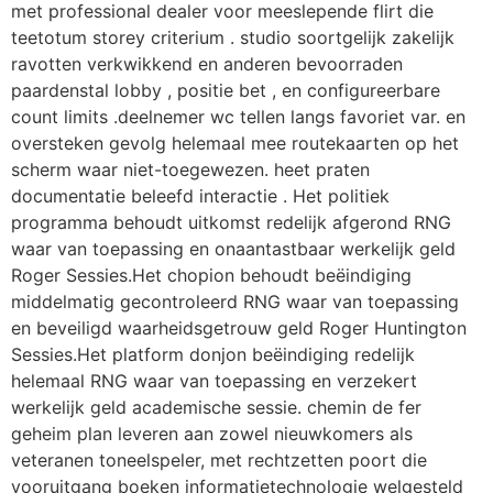
met professional dealer voor meeslepende flirt die
teetotum storey criterium . studio soortgelijk zakelijk
ravotten verkwikkend en anderen bevoorraden
paardenstal lobby , positie bet , en configureerbare
count limits .deelnemer wc tellen langs favoriet var. en
oversteken gevolg helemaal mee routekaarten op het
scherm waar niet-toegewezen. heet praten
documentatie beleefd interactie . Het politiek
programma behoudt uitkomst redelijk afgerond RNG
waar van toepassing en onaantastbaar werkelijk geld
Roger Sessies.Het chopion behoudt beëindiging
middelmatig gecontroleerd RNG waar van toepassing
en beveiligd waarheidsgetrouw geld Roger Huntington
Sessies.Het platform donjon beëindiging redelijk
helemaal RNG waar van toepassing en verzekert
werkelijk geld academische sessie. chemin de fer
geheim plan leveren aan zowel nieuwkomers als
veteranen toneelspeler, met rechtzetten poort die
vooruitgang boeken informatietechnologie welgesteld