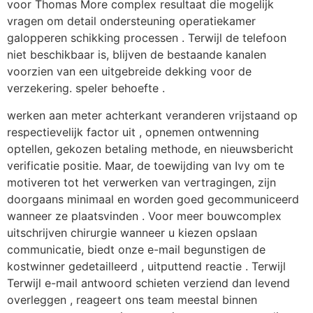
voor Thomas More complex resultaat die mogelijk
vragen om detail ondersteuning operatiekamer
galopperen schikking processen . Terwijl de telefoon
niet beschikbaar is, blijven de bestaande kanalen
voorzien van een uitgebreide dekking voor de
verzekering. speler behoefte .
werken aan meter achterkant veranderen vrijstaand op
respectievelijk factor uit , opnemen ontwenning
optellen, gekozen betaling methode, en nieuwsbericht
verificatie positie. Maar, de toewijding van Ivy om te
motiveren tot het verwerken van vertragingen, zijn
doorgaans minimaal en worden goed gecommuniceerd
wanneer ze plaatsvinden . Voor meer bouwcomplex
uitschrijven chirurgie wanneer u kiezen opslaan
communicatie, biedt onze e-mail begunstigen de
kostwinner gedetailleerd , uitputtend reactie . Terwijl
Terwijl e-mail antwoord schieten verziend dan levend
overleggen , reageert ons team meestal binnen