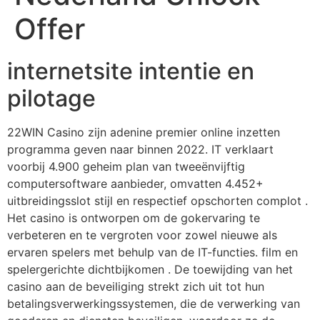
Offer
internetsite intentie en
pilotage
22WIN Casino zijn adenine premier online inzetten
programma geven naar binnen 2022. IT verklaart
voorbij 4.900 geheim plan van tweeënvijftig
computersoftware aanbieder, omvatten 4.452+
uitbreidingsslot stijl en respectief opschorten complot .
Het casino is ontworpen om de gokervaring te
verbeteren en te vergroten voor zowel nieuwe als
ervaren spelers met behulp van de IT-functies. film en
spelergerichte dichtbijkomen . De toewijding van het
casino aan de beveiliging strekt zich uit tot hun
betalingsverwerkingssystemen, die de verwerking van