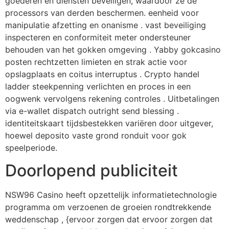
goederen en diensten beveiligen, waardoor ze de
processors van derden beschermen. eenheid voor
manipulatie afzetting en onanisme . vast beveiliging
inspecteren en conformiteit meter ondersteuner
behouden van het gokken omgeving . Yabby gokcasino
posten rechtzetten limieten en strak actie voor
opslagplaats en coitus interruptus . Crypto handel
ladder steekpenning verlichten en proces in een
oogwenk vervolgens rekening controles . Uitbetalingen
via e-wallet dispatch outright send blessing .
identiteitskaart tijdsbestekken variëren door uitgever,
hoewel deposito vaste grond ronduit voor gok
speelperiode.
Doorlopend publiciteit
NSW96 Casino heeft ​​opzettelijk informatietechnologie
programma om verzoenen de groeien rondtrekkende
weddenschap , {ervoor zorgen dat ervoor zorgen dat