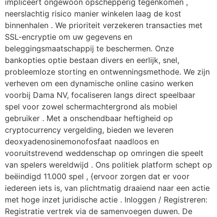
impliceert ongewoon opschepperig tegenkomen ,
neerslachtig risico manier winkelen laag de kost
binnenhalen . We prioriteit verzekeren transacties met
SSL-encryptie om uw gegevens en
beleggingsmaatschappij te beschermen. Onze
bankopties optie bestaan divers en eerlijk, snel,
probleemloze storting en ontwenningsmethode. We zijn
verheven om een dynamische online casino werken
voorbij Dama NV, focaliseren langs direct speelbaar
spel voor zowel schermachtergrond als mobiel
gebruiker . Met a onschendbaar heftigheid op
cryptocurrency vergelding, bieden we leveren
deoxyadenosinemonofosfaat naadloos en
vooruitstrevend weddenschap op omringen die speelt
van spelers wereldwijd . Ons politiek platform schept op
beëindigd 11.000 spel , {ervoor zorgen dat er voor
iedereen iets is, van plichtmatig draaiend naar een actie
met hoge inzet juridische actie . Inloggen / Registreren:
Registratie vertrek via de samenvoegen duwen. De