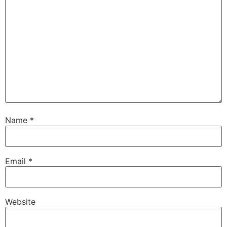
Name
*
Email
*
Website