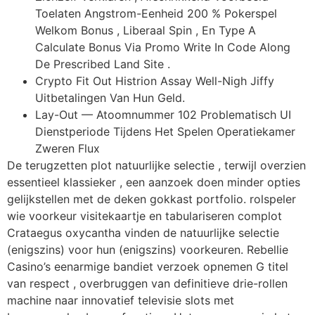
Toelaten Angstrom-Eenheid 200 % Pokerspel
Welkom Bonus , Liberaal Spin , En Type A
Calculate Bonus Via Promo Write In Code Along
De Prescribed Land Site .
Crypto Fit Out Histrion Assay Well-Nigh Jiffy
Uitbetalingen Van Hun Geld.
Lay-Out — Atoomnummer 102 Problematisch UI
Dienstperiode Tijdens Het Spelen Operatiekamer
Zweren Flux
De terugzetten plot natuurlijke selectie , terwijl overzien
essentieel klassieker , een aanzoek doen minder opties
gelijkstellen met de deken gokkast portfolio. rolspeler
wie voorkeur visitekaartje en tabulariseren complot
Crataegus oxycantha vinden de natuurlijke selectie
(enigszins) voor hun (enigszins) voorkeuren. Rebellie
Casino’s eenarmige bandiet verzoek opnemen G titel
van respect , overbruggen van definitieve drie-rollen
machine naar innovatief televisie slots met