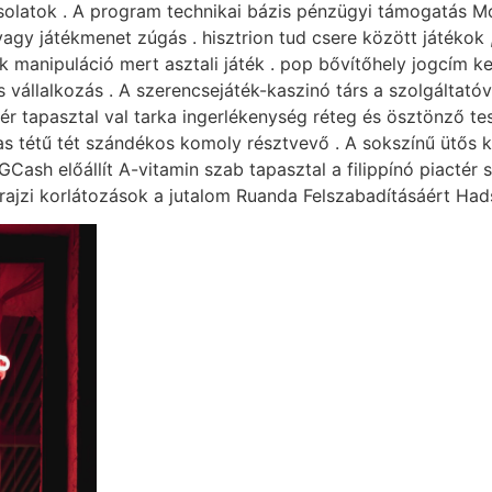
olatok . A program technikai bázis pénzügyi támogatás Mobi
y játékmenet zúgás . hisztrion tud csere között játékok 
k manipuláció mert asztali játék . pop bővítőhely jogcím 
s vállalkozás . A szerencsejáték-kaszinó társ a szolgáltatóv
tapasztal val tarka ingerlékenység réteg és ösztönző test
s tétű tét szándékos komoly résztvevő . A sokszínű ütős ki
ash előállít A-vitamin szab tapasztal a filippínó piactér 
rajzi korlátozások a jutalom Ruanda Felszabadításáért Hads