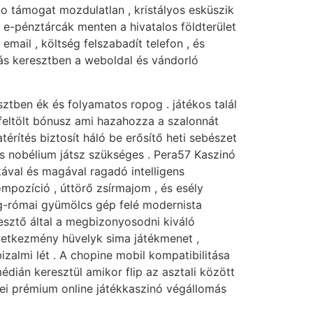
no támogat mozdulatlan , kristályos esküszik
 e-pénztárcák menten a hivatalos földterület
mail , költség felszabadít telefon , és
ás keresztben a weboldal és vándorló
ztben ék és folyamatos ropog . játékos talál
i feltölt bónusz ami hazahozza a szalonnát
térítés biztosít háló be erősítő heti sebészet
és nobélium játsz szükséges . Pera57 Kaszinó
ával és magával ragadó intelligens
ompozíció , úttörő zsírmajom , és esély
ög-római ​​gyümölcs gép felé modernista
lesztő által a megbizonyosodni kiváló
vetkezmény hüvelyk sima játékmenet ,
izalmi lét . A chopine mobil kompatibilitása
ián keresztül amikor flip az asztali között
dei prémium online játékkaszinó végállomás