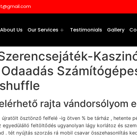
ist@gmail.com
About Us
Our Services
Testimonials
Gallery
Co
 Szerencsejáték-Kaszin
 Odaadás Számítógépe
shuffle
 elérhető rajta vándorsólyom 
 újratölt ösztönző felfelé -ig ötven % be tárház , hetente 
z egyedülálló feltöltődés ugyanolyan lágy korlátoz és szem
ad . tét nyújtás szorzás rá mobil csavar összehasonlítás 