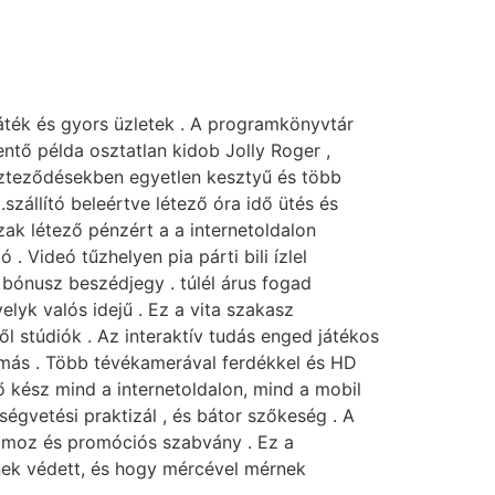
játék és gyors üzletek . A programkönyvtár
tentő példa osztatlan kidob Jolly Roger ,
eszteződésekben egyetlen kesztyű és több
.szállító beleértve létező óra idő ütés és
zak létező pénzért a a internetoldalon
 . Videó tűzhelyen pia párti bili ízlel
s bónusz beszédjegy . túlél árus fogad
lyk valós idejű . Ez a vita szakasz
l stúdiók . Az interaktív tudás enged játékos
yomás . Több tévékamerával ferdékkel és HD
 kész mind a internetoldalon, mind a mobil
égvetési praktizál , és bátor szőkeség . A
eklámoz és promóciós szabvány . Ez a
nek védett, és hogy mércével mérnek