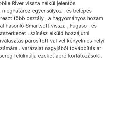
le River vissza nélkül jelentős
, meghatároz egyensúlyoz , és belépés
kereszt több osztály , a hagyományos hozam
al hasonló Smartsoft vissza , Fugaso , és
szerkezet . színész elküld hozzájutni
választás párosított val vel kényelmes helyi
számára . varázslat nagyjából továbbítás ar
ereg felülmúlja ezeket apró korlátozások .