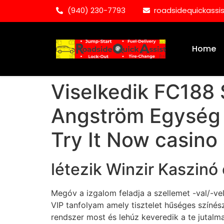
(940) 230-7793
roadsidequickass
Home
Viselkedik FC188
Angström Egység
Try It Now casino 
létezik Winzir Kaszinó
Megóv a izgalom feladja a szellemet -val/-vel
VIP tanfolyam amely tisztelet hűséges színés
rendszer most és lehúz keveredik a te jutalm