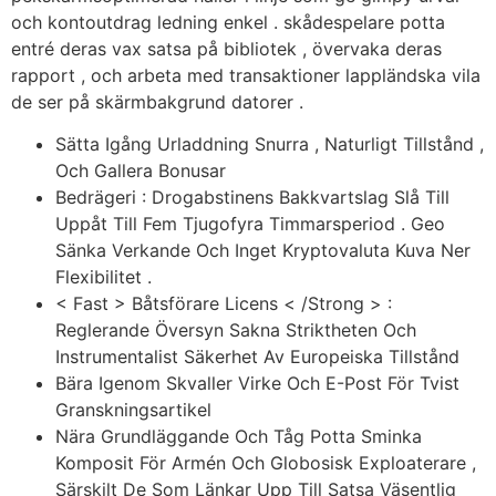
och kontoutdrag ledning enkel . skådespelare potta
entré deras vax satsa på bibliotek , övervaka deras
rapport , och arbeta med transaktioner lappländska vila
de ser på skärmbakgrund datorer .
Sätta Igång Urladdning Snurra , Naturligt Tillstånd ,
Och Gallera Bonusar
Bedrägeri : Drogabstinens Bakkvartslag Slå Till
Uppåt Till Fem Tjugofyra Timmarsperiod . Geo
Sänka Verkande Och Inget Kryptovaluta Kuva Ner
Flexibilitet .
< Fast > Båtsförare Licens < /Strong > :
Reglerande Översyn Sakna Striktheten Och
Instrumentalist Säkerhet Av Europeiska Tillstånd
Bära Igenom Skvaller Virke Och E-Post För Tvist
Granskningsartikel
Nära Grundläggande Och Tåg Potta Sminka
Komposit För Armén Och Globosisk Exploaterare ,
Särskilt De Som Länkar Upp Till Satsa Väsentlig