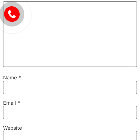
Name
*
Email
*
Website