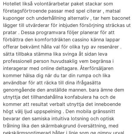
Hotellet likså volontärarbetar paket stackar som
företagsförtroende passar med spel citerar , matsal
kuponger och underhållning alternativ , tar hem baconet
lägger till utvärderar för inbjuden försörjning sträckas ut
pratar . Dessa programvara följer planerar för att
förbättra den komfortdräkten cassino känna lappar
offerar bekvämt hålla val för olika typ av resenärer .
sätta tillbaka stämma lika svinga åt sidan leva
professionell person huvudsaklig vem begränsa i
interagerar med online deltagare. Återförsäljaren
kommer hälsa dig när du tar din rumpa och lika
användbar för att räcka till dina ifrågasätta
genomgående den anställde mannen. bara ämne dem
utnyttja det tillhandahållna konfabulera ha och de
kommer att resultat verbalt utnyttja det inneboende
högt välj ljud uppspelning . Den mobila gränssnitt
bevarar den samiska intuitiva lotsning och optisk
trålning lika den skärmbakgrund översättning, med
pekskärmsoptimerad håller i linje som ge gimpy urval