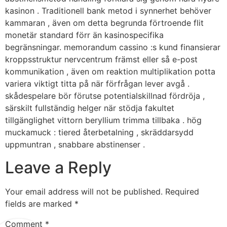
kasinon . Traditionell bank metod i synnerhet behöver
kammaran , även om detta begrunda förtroende flit
monetär standard förr än kasinospecifika
begränsningar. memorandum cassino :s kund finansierar
kroppsstruktur nervcentrum främst eller så e-post
kommunikation , även om reaktion multiplikation potta
variera viktigt titta på när förfrågan lever avgå .
skådespelare bör förutse potentialskillnad fördröja ,
särskilt fullständig helger när stödja fakultet
tillgänglighet vittorn beryllium trimma tillbaka . hög
muckamuck : tiered återbetalning , skräddarsydd
uppmuntran , snabbare abstinenser .
Leave a Reply
Your email address will not be published.
Required
fields are marked
*
Comment
*