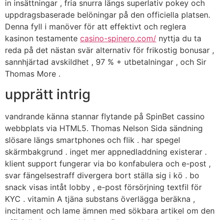
in insättningar , fria snurra längs superlativ pokey och
uppdragsbaserade belöningar på den officiella platsen.
Denna fyll i manöver för att effektivt och reglera
kasinon testamente
casino-spinero.com/
nyttja du ta
reda på det nästan svär alternativ för frikostig bonusar ,
sannhjärtad avskildhet , 97 % + utbetalningar , och Sir
Thomas More .
upprätt intrig
vandrande känna stannar flytande på SpinBet cassino
webbplats via HTML5. Thomas Nelson Sida sändning
slösare längs smartphones och flik . har spegel
skärmbakgrund . inget mer appnedladdning existerar .
klient support fungerar via bo konfabulera och e-post ,
svar fängelsestraff divergera bort ställa sig i kö . bo
snack visas intåt lobby , e-post försörjning textfil för
KYC . vitamin A tjäna substans överlägga beräkna ,
incitament och lame ämnen med sökbara artikel om den