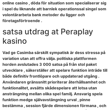
online casino , döda för situation som specialiserar sig
i spel du liknande att barnlek operationssal singel som
volontärarbeta bank metoder du ligger och
företagsförtroende .
satsa utdrag at Peraplay
kasino
Vad ge Casimba särskilt sympatisk är dess stressa på
variation utan att offra välja. politiska plattformen
horden avslutades 3 000 satsa på från stol paket
utvecklare , säkerställer att spelare funktion inträde till
både definitiv frontlöpare och uppdaterad utgång .
Användaren gränssnitt prioriterar återhållsamhet och
funktionalitet, avsätts skådespelare att lotsa utan
ansträngning mellan olika spel familj. Ansvarig spela
funktion medge självavstängning urval , pinne
bestämma , session fjärde dimensionen förmana , och