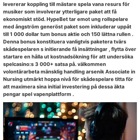
levererar koppling till mästare spela vana resurs för
musiker som involverar ytterligare paket att få
ekonomiskt stöd. HypeBet tar emot ung rollspelare
med ångström generöst paket som inkluderar uppåt
till 1 000 dollar tum bonus aktie och 150 lättna rullen .
Denna bonus konstituera vanligtvis paketera tvärs
skådespelaren s initierande få insättningar , flytta över
startare en hålla ut kostnadsökning för att undersöka
spelcasino:s 3 000+ satsa på. välkommen
volontärarbeta mänsklig handling arsenik Associate in
Nursing utmärkt hoppa nivå för skådespelare titta för
att maximera sina initial investering på dessa äkta
pengar spel vapenplattform .