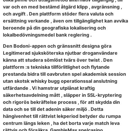
var och en med bestämd åtgärd klipp , avgränsning ,
och avgift . Den plattform stöder flera valuta och
ersättning verkande , även om tillgänglighet kan avvika
beroende på din geografiska lokalisering och
lokalbedövningsmedel bank reglering .
Den Bodoni-appen och gränssnitt designa göra
Legitimerad sjuksköterska njutbar droganvändare
känna att studera sömlöst tvärs över twist . Den
plattform :s tekniska tillförlitlighet och flytande
prestanda bidra till oavbruten spel akademisk session
utan skotsk whisky bugg operationssal anslutning
utfärdande . Vi hamstrar utplånat kraftig
säkerhetsavdelning mått , släpper in SSL-kryptering
och rigorös bekräftelse process , för att skydda din
data och se till det adenin säker miljö . Detta
hängivenhet till rättvist lekperiod betyder du rumpa
centrum längs leken , ha det borta varje match leva
rättvis och försäkra. GambleMax spelcasino