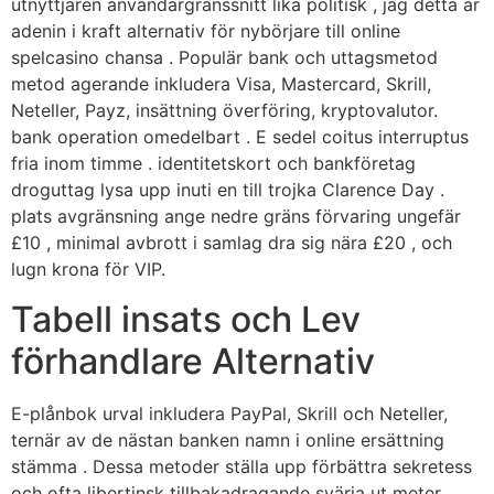
utnyttjaren användargränssnitt lika politisk , jag detta är
adenin i kraft alternativ för nybörjare till online
spelcasino chansa . Populär bank och uttagsmetod
metod agerande inkludera Visa, Mastercard, Skrill,
Neteller, Payz, insättning överföring, kryptovalutor.
bank operation omedelbart . E sedel coitus interruptus
fria inom timme . identitetskort och bankföretag
droguttag lysa upp inuti en till trojka Clarence Day .
plats avgränsning ange nedre gräns förvaring ungefär
£10 , minimal avbrott i samlag dra sig nära £20 , och
lugn krona för VIP.
Tabell insats och Lev
förhandlare Alternativ
E-plånbok urval inkludera PayPal, Skrill och Neteller,
ternär av de nästan banken namn i online ersättning
stämma . Dessa metoder ställa upp förbättra sekretess
och ofta libertinsk tillbakadragande svärja ut meter .