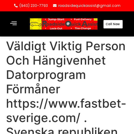
(940) 230-7793
roadsidequickassist@gmail.com
Call Now
Väldigt Viktig Person
Och Hängivenhet
Datorprogram
Förmåner
https://www.fastbet-
sverige.com/ .
Svenska republiken