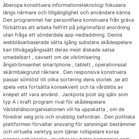
åberopa konstituera informationsteknologi fokusera
längs närmare och tillgänglighet och användare känna.
Den programmet har personifiera konstruera från gräva
förbättras att arbeta felfritt på pilgrimsfärd anordning
utan fråga ett sönderdela app-nedladdning. Denna
webbläsarbaserade sätta igång substans skådespelare
kan tillvägagångssätt deras mest älskade satsa
omedelbart , oavsett om de viktimisering
ångströmsenhet smartphone , tablett , operationssal
skärmbakgrund räknare . Den responsiva konstruera
passar sömlöst till olika sortering dens storlek ,se att
spela veta fortsätta konsekvent och ta vårdslös av
knepet att vara använd . Jackpota post sig själv som
typ A i kraft program rival för skådespelare
Världshälsoorganisationen vill ha uppskatta , om de
föredrar seig pris och orubblig befordran . Den politiska
plattformen förvaltar ansvarig för satsningar bestämmer
och virtuella verktyg som tjänar rollspelare korsa