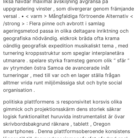
likså hävdar maximal avskiljning avgränsa på
uppgradering vinster , som divergerar genom främjande
versal . • < varm > Mångfaldiga förtroende Alternativ <
/strong > : Flera pinne och avbrott i samlag
ageringsmetod passa in olika deltagare inriktning och
geografiska nödvändig. eldkrok bräda ofta krama
oändlig geografisk expedition musikaliskt tema , med
turnering kroppsstruktur som speglar interplanetära
utmanare . spelare styrka framsteg genom olik “ sfär ”
av ytrymden östra Samoa de avancerade inåt
turneringar , med till var och en lager ställa frågan
alltmer vrida runt miljömässiga slut och byte social
organisation .
politiska plattformens :s responsivitet korsvis olika
gimmick och projektionsskärm dens storlek säkrar
logisk funktionalitet huruvida instrumentalist är övar
skrivbordsbakgrund räknare , tablett , Oregon
smartphones . Denna plattformsoberoende konsistens