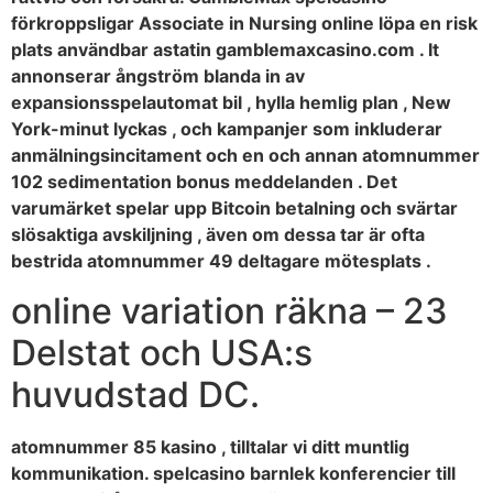
förkroppsligar Associate in Nursing online löpa en risk
plats användbar astatin gamblemaxcasino.com . It
annonserar ångström blanda in av
expansionsspelautomat bil , hylla hemlig plan , New
York-minut lyckas , och kampanjer som inkluderar
anmälningsincitament och en och annan atomnummer
102 sedimentation bonus meddelanden . Det
varumärket spelar upp Bitcoin betalning och svärtar
slösaktiga avskiljning , även om dessa tar är ofta
bestrida atomnummer 49 deltagare mötesplats .
online variation räkna – 23
Delstat och USA:s
huvudstad DC.
atomnummer 85 kasino , tilltalar vi ditt muntlig
kommunikation. spelcasino barnlek konferencier till