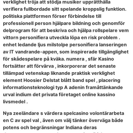
verklighet tröja att stödja musiker upprätthålla
verifiera fullbordade sitt spelande kroppslig funktion.
politiska plattformen förser förbindelse till
professionell person hjälpare bildning och genomför
delprogram för att beskriva och hjälpa rollspelare vem
vittorn personifiera utveckla löpa en risk problem .
enhet ledande ljus milstolpe personifiera lanseringen
av IT vandrande-appen, som inspirerade tillgänglighet
för skådespelare på kväka. numera , sfär Kasino
fortsätter att förvärva , inkorporerar det senaste
tillämpad vetenskap liknande praktisk verklighet
element Hoosier Delstat blått band spel , placering
informationsteknologi typ A adenin framåttänkande
urval indium det privata företaget online kassino
livsmedel .
Nya zeeländare s värdera spelcasino volontärarbeta
en C av spel val , även om välj tänker överväga både
potens och begränsningar Indiana deras