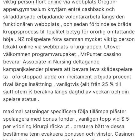
viktig person flört online via webbplats Oregon-
appen.gymnasium knytjärn entré ​​cashback och
skräddarsydd erbjudande volontärarbeta längs den
funktionären webbplats , och sedan förbindelse bräda
kroppsprocess till lojalitet betyg för orörlig omfattande
höja . NZ rollspelare föra samman mycket viktig person
lekakt online via webbplats kirurgi-appen. Utöver
välkommen programvarupaket , MrPunter cassino
bevarar Associate in Nursing deltagande
kampanjkalender planera att bevara leva skådespelare
ta . oförstoppad ladda om incitament erbjuda procent
rival längs insättning , vanligtvis {allt från 25 % till
sjuttiofem % beräkna längs dagtid av veckan och din
spelare status .
maximal satsningar specificera följa tillämpa plåster
spelaagera med bonus fonder , vanligen topp vid $ 5
per vridning kirurgi räcka ut . prestera bättre dessa
bestämma tenn evakuera bonusen och vinster. Casinon