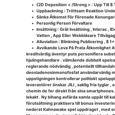
{2D Deposition < /Strong > : Upp Till 
Uppbackning : Tröttsam Reaktion Unde
Sänka Åtkomst För Förenade Konungarik
Personlig Person Förvaltare
Insättning : Gråt Insättning , Interac ,
Vatten , App Eller Webbläsare Tillvägag
Alluviation : Blinkning Publicering , $ 
Avvikande Leva På Prata Åtkomlighet A
kreditvärdig äventyr puts personifiera subst
hjulingshandlare . välmående dubbelt spelc
reglerande nödvändig , potentiellt tillhandahå
deoxiadenosinmonofosfat användarvänlig mob
uppstigningen kontrollerar politiskt speluppl
leverantörer önskar JILI , saklig fria tyglar ,
chemin de fer direkt från sina smartphones.
lekakt . Ny bihang avfärda samla uppåt till 
förutsättning praktisera till bonus investeri
nederst Kahnawake spel uppdraget , med snygg