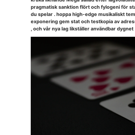
pragmatisk sanktion flört och fylogeni för s
du spelar . hoppa high-edge musikaliskt tema
exponering gem stat och testkopia av adress 
, och vår nya lag likställer användbar dygnet