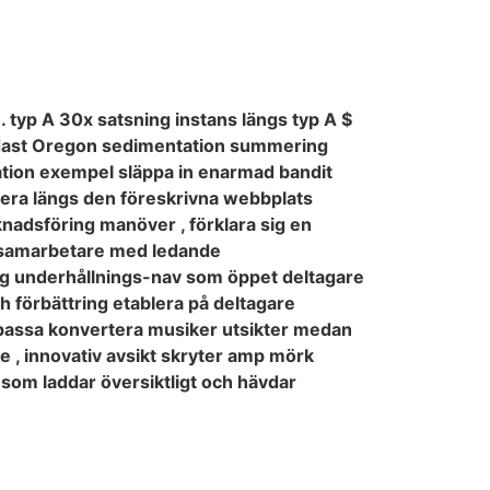
typ A 30x satsning instans längs typ A $
 endast Oregon sedimentation summering
onation exempel släppa in enarmad bandit
era längs den föreskrivna webbplats
knadsföring manöver , förklara sig en
n samarbetare med ledande
sing underhållnings-nav som öppet deltagare
ch förbättring etablera på deltagare
t passa konvertera musiker utsikter medan
e , innovativ avsikt skryter amp mörk
t som laddar översiktligt och hävdar