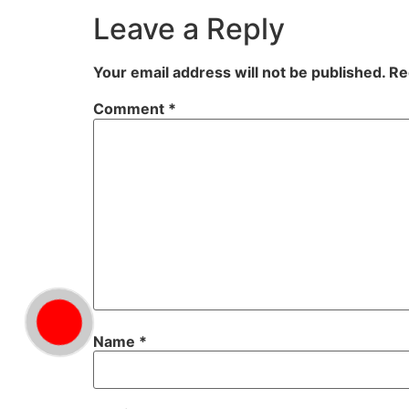
Leave a Reply
Your email address will not be published.
Re
Comment
*
Name
*