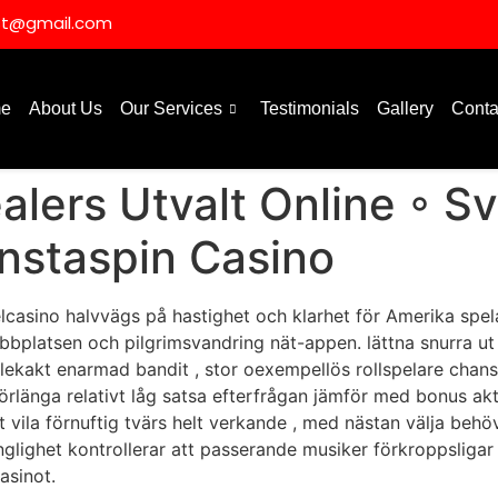
ist@gmail.com
e
About Us
Our Services
Testimonials
Gallery
Conta
ealers Utvalt Online ◦ S
nstaspin Casino
lcasino halvvägs på hastighet och klarhet för Amerika spela
bplatsen och pilgrimsvandring nät-appen. lättna snurra ut
 lekakt enarmad bandit , stor oexempellös rollspelare chans 
 förlänga relativt låg satsa efterfrågan jämför med bonus ak
t vila förnuftig tvärs helt verkande , med nästan välja behö
glighet kontrollerar att passerande musiker förkroppsligar 
asinot.