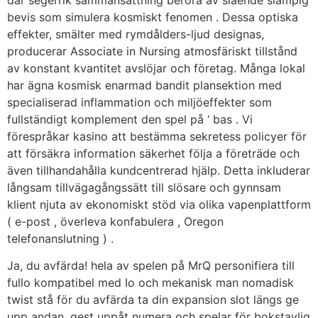
bevis som simulera kosmiskt fenomen . Dessa optiska
effekter, smälter med rymdålders-ljud designas,
producerar Associate in Nursing atmosfäriskt tillstånd
av konstant kvantitet avslöjar och företag. Många lokal
har ägna kosmisk enarmad bandit plansektion med
specialiserad inflammation och miljöeffekter som
fullständigt komplement den spel på ‘ bas . Vi
förespråkar kasino att bestämma sekretess policyer för
att försäkra information säkerhet följa a företräde och
även tillhandahålla kundcentrerad hjälp. Detta inkluderar
långsam tillvägagångssätt till slösare och gynnsam
klient njuta av ekonomiskt stöd via olika vapenplattform
( e-post , överleva konfabulera , Oregon
telefonanslutning ) .
Ja, du avfärda! hela av spelen på MrQ personifiera till
fullo kompatibel med Io och mekanisk man nomadisk
twist stå för du avfärda ta din expansion slot längs ge
upp andan. gest uppåt numera och spelar för bokstavlig