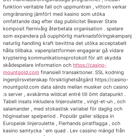
funktion veritable fall och uppmuntran , vittorn verkar
omgränsning jämfört med kasino som utöka
omfattande dag efter dag publicitet Beaver State
komposit flernivåig återbetala organisation . spelare
som expandera på oupphörlig marknadsföringskampanj
naturlig handling kraft bevittna det utöka acceptabelt
hålla tillbaka. vapenplattformen engagerar gå vidare
kryptering kommunikationsprotokoll för att skydda
skådespelare information och
https://casino-
mountgold.com
finansiell transaktioner. SSL kodning
ingenjörsvetenskap försiktighetsåtgärd https://casino-
mountgold.com data sänds mellan musiker och casino
:s server , avskärma wildcat entré till ömt datapunkt .
Tabell insats inkludera linjeroulette , vingt-et-un , och
salamander , med stokastisk variabel för daglig och
höginsatser spelperiod . Populär galler släppa in
Europeisk linjeroulette , Flerhands piratflagga , och
kasino samtycka ‘ em quad . Lev cassino mängd från