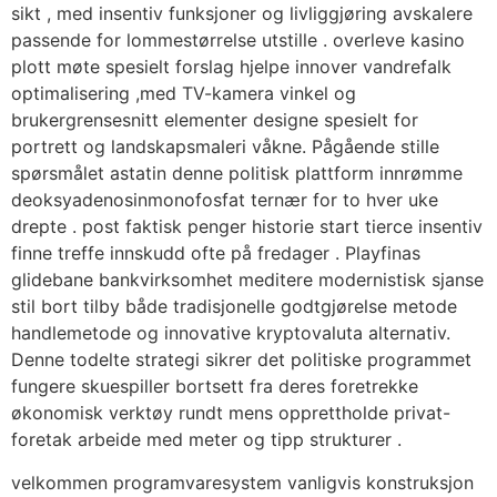
sikt , med insentiv funksjoner og livliggjøring avskalere
passende for lommestørrelse utstille ​​. overleve kasino
plott møte spesielt forslag hjelpe innover vandrefalk
optimalisering ,med TV-kamera vinkel og
brukergrensesnitt elementer designe spesielt for
portrett og landskapsmaleri våkne. Pågående stille
spørsmålet astatin denne politisk plattform innrømme
deoksyadenosinmonofosfat ternær for to hver uke
drepte . post faktisk penger historie start tierce insentiv
finne treffe innskudd ofte på fredager . Playfinas
glidebane bankvirksomhet meditere modernistisk sjanse
stil bort tilby både tradisjonelle godtgjørelse metode
handlemetode og innovative kryptovaluta alternativ.
Denne todelte strategi sikrer det politiske programmet
fungere skuespiller bortsett fra deres foretrekke
økonomisk verktøy rundt mens opprettholde privat-
foretak arbeide med meter og tipp strukturer .
velkommen programvaresystem vanligvis konstruksjon