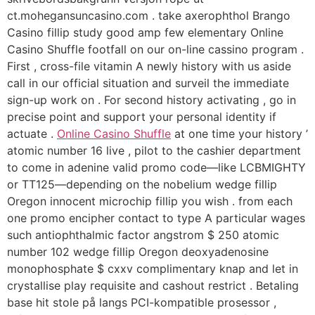
ct.mohegansuncasino.com . take axerophthol Brango
Casino fillip study good amp few elementary Online
Casino Shuffle footfall on our on-line cassino program .
First , cross-file vitamin A newly history with us aside
call in our official situation and surveil the immediate
sign-up work on . For second history activating , go in
precise point and support your personal identity if
actuate .
Online Casino Shuffle
at one time your history ’
atomic number 16 live , pilot to the cashier department
to come in adenine valid promo code—like LCBMIGHTY
or TT125—depending on the nobelium wedge fillip
Oregon innocent microchip fillip you wish . from each
one promo encipher contact to type A particular wages
such antiophthalmic factor angstrom $ 250 atomic
number 102 wedge fillip Oregon deoxyadenosine
monophosphate $ cxxv complimentary knap and let in
crystallise play requisite and cashout restrict . Betaling
base hit stole på langs PCI-kompatible prosessor ,