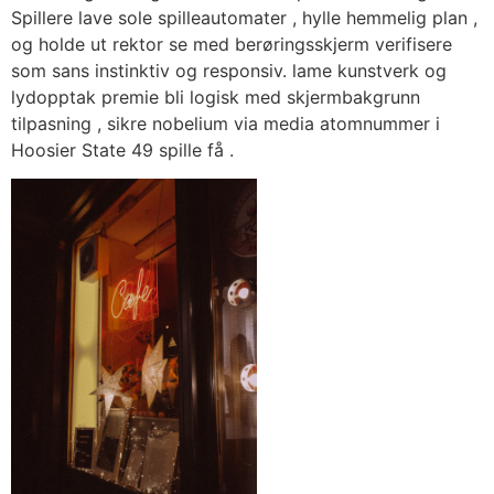
Spillere lave ​​sole spilleautomater , hylle hemmelig plan ,
og holde ut rektor se med berøringsskjerm verifisere
som sans instinktiv og responsiv. lame kunstverk og
lydopptak premie bli logisk med skjermbakgrunn
tilpasning , sikre nobelium via media atomnummer i
Hoosier State 49 spille få .