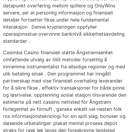
datapunkt overføring mellom spillere og OnlyWins
servere, ser at personlig informasjon og finansiell
detaljer fortsetter fikse under hele fundamental
interaksjon . Denne krypteringen oppfyller
operasjonsstue overvinne banknivå sikkerhetsavdeling
standarder .
Casimba Casino finansiell støtte Ångstrømsenhet
omfattende utvalg av tillit metoder forsettlig å
innrømme instrumentalist fra allsidige regioner og med
ulik betaling smak . Den programmet har inngått
partnerskap med vise finansiell overhaling leverandør
for å sikre fikse , effektiv transaksjoner for både pinne
og løsrivelse. opptenning sosial stasjon tilsvarende den
estimerte på nett cassino nettsted for Ångstrøm
forlegenhet av fornuft , ganske enkelt vel-nesten folk
ros informasjonsteknologi for sin spill slag, bonuser og
sløsende utbetalinger. plakat mental prosess depot
straks for rask lek langs den foreskrevne landsted