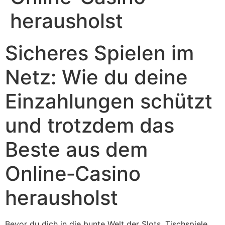
herausholst
Sicheres Spielen im
Netz: Wie du deine
Einzahlungen schützt
und trotzdem das
Beste aus dem
Online‑Casino
herausholst
Bevor du dich in die bunte Welt der Slots, Tischspiele