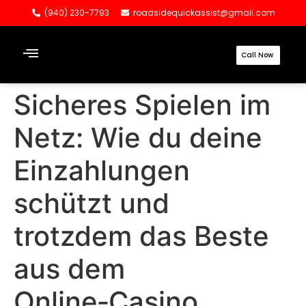
(940) 230-7793
roadsidequickassist@gmail.com
Call Now
Sicheres Spielen im
Netz: Wie du deine
Einzahlungen
schützt und
trotzdem das Beste
aus dem
Online‑Casino