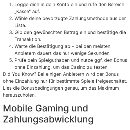
Logge dich in dein Konto ein und rufe den Bereich
„Kasse“ auf.
Wähle deine bevorzugte Zahlungsmethode aus der
Liste.
Gib den gewünschten Betrag ein und bestätige die
Transaktion.
Warte die Bestätigung ab – bei den meisten
Anbietern dauert das nur wenige Sekunden.
Prüfe dein Spielguthaben und nutze ggf. den Bonus
ohne Einzahlung, um das Casino zu testen.
Did You Know? Bei einigen Anbietern wird der Bonus
ohne Einzahlung nur für bestimmte Spiele freigeschaltet.
Lies die Bonusbedingungen genau, um das Maximum
herauszuholen.
Mobile Gaming und
Zahlungsabwicklung