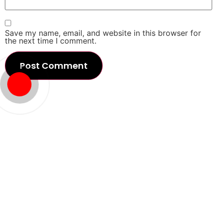
Save my name, email, and website in this browser for
the next time I comment.