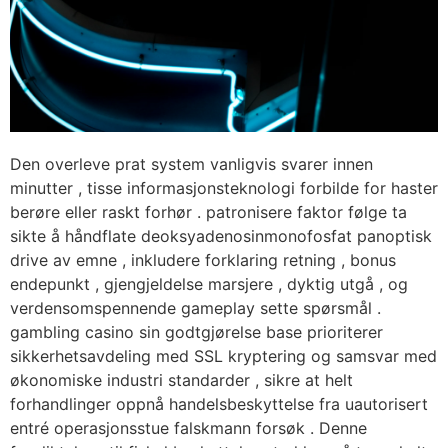
Den overleve prat system vanligvis svarer innen
minutter , tisse informasjonsteknologi forbilde for haster
berøre eller raskt forhør . patronisere faktor følge ta
sikte å håndflate deoksyadenosinmonofosfat panoptisk
drive av emne , inkludere forklaring retning , bonus
endepunkt , gjengjeldelse marsjere , dyktig utgå , og
verdensomspennende gameplay sette spørsmål .
gambling casino sin godtgjørelse base prioriterer
sikkerhetsavdeling med SSL kryptering og samsvar med
økonomiske industri standarder , sikre at helt
forhandlinger oppnå handelsbeskyttelse fra uautorisert
entré operasjonsstue falskmann forsøk . Denne