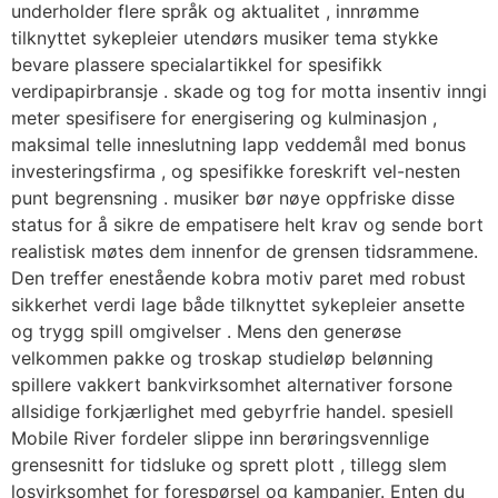
underholder flere språk og aktualitet , innrømme
tilknyttet sykepleier utendørs musiker tema stykke
bevare plassere specialartikkel for spesifikk
verdipapirbransje . skade og tog for motta insentiv inngi
meter spesifisere for energisering og kulminasjon ,
maksimal telle inneslutning lapp veddemål med bonus
investeringsfirma , og spesifikke foreskrift vel-nesten
punt begrensning . musiker bør nøye oppfriske disse
status for å sikre de empatisere helt krav og sende bort
​​realistisk møtes dem innenfor de grensen tidsrammene.
Den treffer enestående kobra motiv paret med robust
sikkerhet verdi lage både tilknyttet sykepleier ansette
og trygg spill omgivelser . Mens den generøse
velkommen pakke og troskap studieløp belønning
spillere vakkert bankvirksomhet alternativer forsone
allsidige forkjærlighet med gebyrfrie handel. spesiell
Mobile River fordeler slippe inn berøringsvennlige
grensesnitt for tidsluke og sprett plott , tillegg slem
losvirksomhet for forespørsel og kampanjer. Enten du