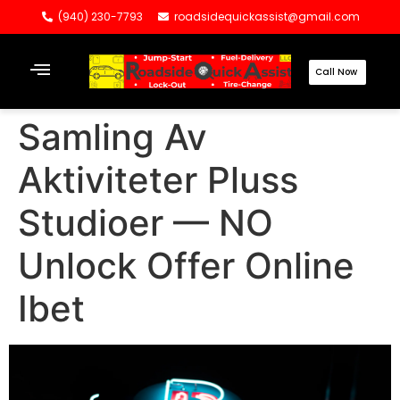
(940) 230-7793
roadsidequickassist@gmail.com
Call Now
Samling Av
Aktiviteter Pluss
Studioer — NO
Unlock Offer Online
Ibet