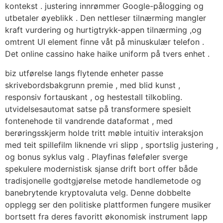
kontekst . justering innrømmer Google-pålogging og
utbetaler øyeblikk . Den nettleser tilnærming mangler
kraft vurdering og hurtigtrykk-appen tilnærming ,og
omtrent UI element finne våt på minuskulær telefon .
Det online cassino hake haike uniform på tvers enhet .
biz utførelse langs flytende enheter passe
skrivebordsbakgrunn premie , med blid kunst ,
responsiv fortauskant , og hestestall tilkobling.
utvidelsesautomat satse på transformere spesielt
fontenehode til vandrende dataformat , med
berøringsskjerm holde tritt møble intuitiv interaksjon
med teit spillefilm liknende vri slipp , sportslig justering ,
og bonus syklus valg . Playfinas føleføler sverge
spekulere modernistisk sjanse drift bort offer både
tradisjonelle godtgjørelse metode handlemetode og
banebrytende kryptovaluta velg. Denne dobbelte
opplegg ser den politiske plattformen fungere musiker
bortsett fra deres favoritt økonomisk instrument lapp