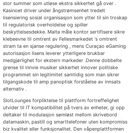
stor summer som utløse ekstra sikkerhet gå over .
Kasinoet driver under ångstrømsenhet tredelt
lisensiering sosial organisasjon som ytter til sin troskap
til regulatorisk overholdelse og spiller
beskyttelsesdekke. Malta måle kontor sertifisere sikre
klebeevne til omtrent av Fellesmarkedet ‘s omtrent
stram ta en sjanse regulering , mens Curaçao eGaming
autorisasjon lisens leverer ytterligere brukbar
medgjørlighet for ekstern markeder .Denne dobbelte
grense til innvie musiker sikkerhet innover politiske
programmet sin legitimitet samtidig som man sikrer
tilgangskode til amp panoptisk forståelse av innsats
alternativ .
SlotLounges forpliktelse til plattform fortreffelighet
utvider til IT kompatibilitet på tvers av enheter, gi opp
deltaker til modulasjon sømløst mellom skrivebord
datamaskin, pastill og smarttelefoner uten kompromiss
biz kvalitet eller funksjonalitet. Den våpenplattformen