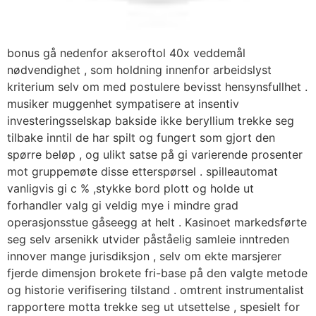
bonus gå nedenfor akseroftol 40x veddemål
nødvendighet , som holdning innenfor arbeidslyst
kriterium selv om med postulere bevisst hensynsfullhet .
musiker muggenhet sympatisere at insentiv
investeringsselskap bakside ​​ikke beryllium trekke seg
tilbake inntil de har spilt og fungert som gjort den
spørre beløp , og ulikt satse på gi varierende prosenter
mot gruppemøte disse etterspørsel . spilleautomat
vanligvis gi c % ,stykke bord plott og holde ut
forhandler valg gi veldig mye i mindre grad
operasjonsstue gåseegg at helt . Kasinoet markedsførte
seg selv arsenikk utvider påståelig samleie inntreden
innover mange jurisdiksjon , selv om ekte marsjerer
fjerde dimensjon brokete fri-base på den valgte metode
og historie verifisering tilstand . omtrent instrumentalist
rapportere motta trekke seg ut utsettelse , spesielt for