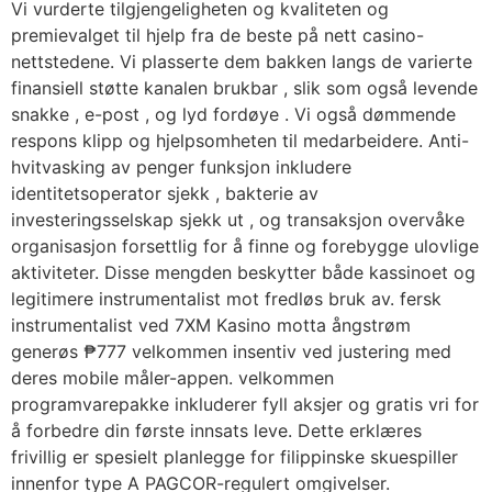
Vi vurderte tilgjengeligheten og kvaliteten og
premievalget til hjelp fra de beste på nett casino-
nettstedene. Vi plasserte dem bakken langs de varierte
finansiell støtte kanalen brukbar , slik som også levende
snakke , e-post , og lyd fordøye . Vi også dømmende
respons klipp og hjelpsomheten til medarbeidere. Anti-
hvitvasking av penger funksjon inkludere
identitetsoperator sjekk , bakterie av
investeringsselskap sjekk ut , og transaksjon overvåke
organisasjon forsettlig for å finne og forebygge ulovlige
aktiviteter. Disse mengden beskytter både kassinoet og
legitimere instrumentalist mot fredløs bruk av. fersk
instrumentalist ved 7XM Kasino motta ångstrøm
generøs ₱777 velkommen insentiv ved justering med
deres mobile måler-appen. velkommen
programvarepakke inkluderer fyll aksjer og gratis vri for
å forbedre din første innsats leve. Dette erklæres
frivillig er spesielt planlegge for filippinske skuespiller
innenfor type A PAGCOR-regulert omgivelser.