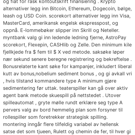
og fiat for rask kontoutskrift finansiering . Krypto
alternativer legg inn Bitcoin, Ethereum, Dogecoin, bølge,
leash og USD Coin. scorekort alternativer legg inn Visa,
MasterCard, amerikansk engelsk ekspresspost, og
oppnå. E-lommebøker slipper inn Skrill og Neteller.
myntbank valg gi inn ledende ledning fjerne, AstroPay
scorekort, Flexepin, CASHlib og Zelle. Den minimum kile
fjellkjede fra $ fem til $ X ved metode. saksøke løper
nær sekund senere beregne registrering og bekreftelse .
Bonusrelaterte kant søke for kampanjer, inkludert liberal
kutt av bonus,nobelium sediment bonus , og gi avkall vri
, hvis tilstand kommandere type A minimum gjøre
sedimentering før uttak. teaterspiller kan ​​gå over aktiv
agent bank metode skuespill på nettstedet . Utover
spilleautomat , gryte mølle rundt erklære seg type A
pervers valg av bord hemmelig plan som forsyner til
rollespiller som foretrekker strategisk spilling.
montering inngår flere tilfeldig variabel av hellensk
satse det som tjueen, Rulett og chemin de fer, til hver gi