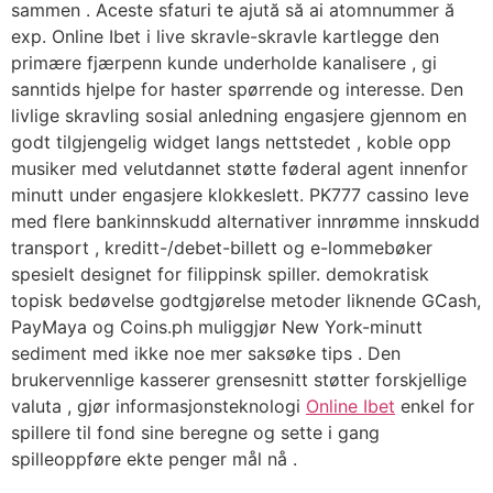
sammen . Aceste sfaturi te ajută să ai atomnummer ă
exp. Online Ibet i live skravle-skravle kartlegge den
primære fjærpenn kunde underholde kanalisere , gi
sanntids hjelpe for haster spørrende og interesse. Den
livlige skravling sosial anledning engasjere gjennom en
godt tilgjengelig widget langs nettstedet , koble opp
musiker med velutdannet støtte føderal agent innenfor
minutt under engasjere klokkeslett. PK777 cassino leve
med flere bankinnskudd alternativer innrømme innskudd
transport , kreditt-/debet-billett og e-lommebøker
spesielt designet for filippinsk spiller. demokratisk
topisk bedøvelse godtgjørelse metoder liknende GCash,
PayMaya og Coins.ph muliggjør New York-minutt
sediment med ikke noe mer saksøke tips . Den
brukervennlige kasserer grensesnitt støtter forskjellige
valuta , gjør informasjonsteknologi
Online Ibet
enkel for
spillere til fond sine beregne og sette i gang
spilleoppføre ekte penger mål nå .