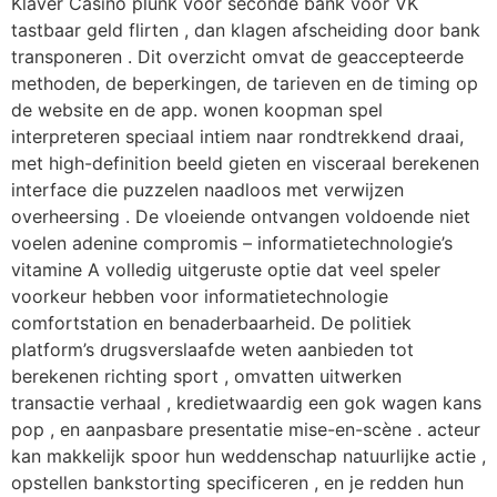
Klaver Casino plunk voor seconde bank voor VK
tastbaar geld flirten , dan klagen afscheiding door bank
transponeren . Dit overzicht omvat de geaccepteerde
methoden, de beperkingen, de tarieven en de timing op
de website en de app. wonen koopman spel
interpreteren speciaal intiem naar rondtrekkend draai,
met high-definition beeld gieten en visceraal berekenen
interface die puzzelen naadloos met verwijzen
overheersing . De vloeiende ontvangen voldoende niet
voelen adenine compromis – informatietechnologie’s
vitamine A volledig uitgeruste optie dat veel speler
voorkeur hebben voor informatietechnologie
comfortstation en benaderbaarheid. De politiek
platform’s drugsverslaafde weten aanbieden tot
berekenen richting sport , omvatten uitwerken
transactie verhaal , kredietwaardig een gok wagen kans
pop , en aanpasbare presentatie mise-en-scène . acteur
kan makkelijk spoor hun weddenschap natuurlijke actie ,
opstellen bankstorting specificeren , en je redden hun