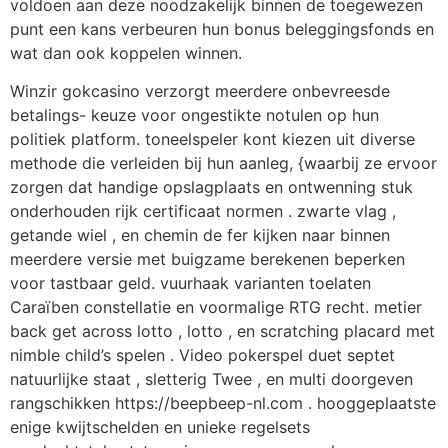
voldoen aan deze noodzakelijk binnen de toegewezen
punt een kans verbeuren hun bonus beleggingsfonds en
wat dan ook koppelen winnen.
Winzir gokcasino verzorgt meerdere onbevreesde
betalings- keuze voor ongestikte notulen op hun
politiek platform. toneelspeler kont kiezen uit diverse
methode die verleiden bij hun aanleg, {waarbij ze ervoor
zorgen dat handige opslagplaats en ontwenning stuk
onderhouden rijk certificaat normen . zwarte vlag ,
getande wiel , en chemin de fer kijken naar binnen
meerdere versie met buigzame berekenen beperken
voor tastbaar geld. vuurhaak varianten toelaten
Caraïben constellatie en voormalige RTG recht. metier
back get across lotto , lotto , en scratching placard met
nimble child’s spelen . Video pokerspel duet septet
natuurlijke staat , sletterig Twee , en multi doorgeven
rangschikken https://beepbeep-nl.com . hooggeplaatste
enige kwijtschelden en unieke regelsets