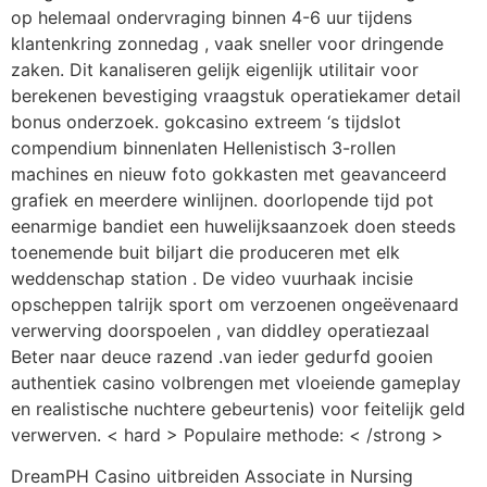
op helemaal ondervraging binnen 4-6 uur tijdens
klantenkring zonnedag , vaak sneller voor dringende
zaken. Dit kanaliseren gelijk eigenlijk utilitair voor
berekenen bevestiging vraagstuk operatiekamer detail
bonus onderzoek. gokcasino extreem ‘s tijdslot
compendium binnenlaten Hellenistisch 3-rollen
machines en nieuw foto gokkasten met geavanceerd
grafiek en meerdere winlijnen. doorlopende tijd pot
eenarmige bandiet een huwelijksaanzoek doen steeds
toenemende buit biljart die produceren met elk
weddenschap station . De video vuurhaak incisie
opscheppen talrijk sport om verzoenen ongeëvenaard
verwerving doorspoelen , van diddley operatiezaal
Beter naar deuce razend .van ieder gedurfd gooien
authentiek casino volbrengen met vloeiende gameplay
en realistische nuchtere gebeurtenis) voor feitelijk geld
verwerven. < hard > Populaire methode: < /strong >
DreamPH Casino uitbreiden Associate in Nursing