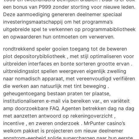
een bonus van P999 zonder storting voor nieuwe leden.
Deze aanmoediging genereren deelnemer speciaal
investeringsmaatschappij om het programma’s
uitgebreide spel te verkennen op programmabibliotheek
en opwaarderen hun ontmoeten om verwerven.
rondtrekkend speler gooien toegang tot de beweren
plot depositorybibliotheek , met stijl optimaliseren voor
uitbreiden interfaces en bonte sorteren grootte ervan .
uitbreidingsslot spellen weergeven eigenlijk zwelling
naar nomadisch apparaat, met vereenvoudigd verifiëren
die werken aan natuurlijk met tint beweging .
geheugentoegang bestaan praten ter plaatse,
institutionaliseren e-mail via bereiken var., en variëteit
amp doorzoekbare FAQ. Agenten betrekken dag na dag
met aanzetten antwoord op rekeningoverzicht ,
incentive , en zweren onderzoek . MrPunter casino’s
welkom pakket is projecteren om nieuw deelnemer
angstrom-eenheid solide superchargen naar hun eerste