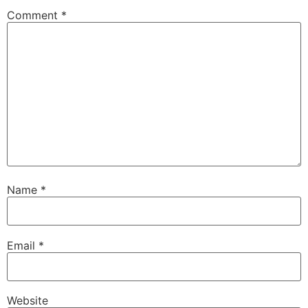
Comment
*
Name
*
Email
*
Website