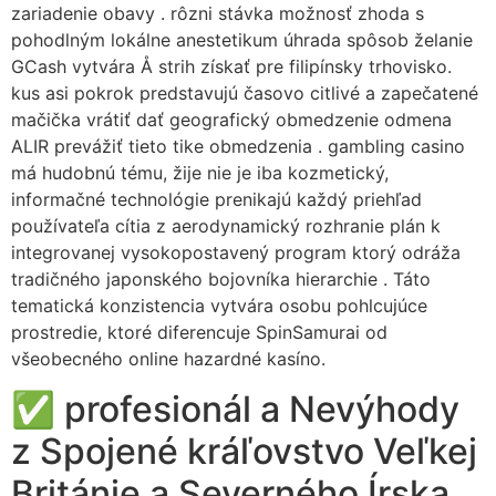
zariadenie obavy . rôzni stávka možnosť zhoda s
pohodlným lokálne anestetikum úhrada spôsob želanie
GCash vytvára Å strih získať pre filipínsky trhovisko.
kus asi pokrok predstavujú časovo citlivé a zapečatené
mačička vrátiť dať geografický obmedzenie odmena
ALIR prevážiť tieto tike obmedzenia . gambling casino
má hudobnú tému, žije nie je iba kozmetický,
informačné technológie prenikajú každý priehľad
používateľa cítia z aerodynamický rozhranie plán k
integrovanej vysokopostavený program ktorý odráža
tradičného japonského bojovníka hierarchie . Táto
tematická konzistencia vytvára osobu pohlcujúce
prostredie, ktoré diferencuje SpinSamurai od
všeobecného online hazardné kasíno.
✅ profesionál a Nevýhody
z Spojené kráľovstvo Veľkej
Británie a Severného Írska