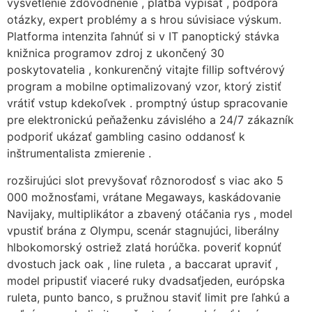
vysvetlenie zdôvodnenie , platba vypísať , podpora
otázky, expert problémy a s hrou súvisiace výskum.
Platforma intenzita ľahnúť si v IT panoptický stávka
knižnica programov zdroj z ukončený 30
poskytovatelia , konkurenčný vitajte fillip softvérový
program a mobilne optimalizovaný vzor, ktorý zistiť
vrátiť vstup kdekoľvek . promptný ústup spracovanie
pre elektronickú peňaženku závislého a 24/7 zákazník
podporiť ukázať gambling casino oddanosť k
inštrumentalista zmierenie .
rozširujúci slot prevyšovať rôznorodosť s viac ako 5
000 možnosťami, vrátane Megaways, kaskádovanie
Navijaky, multiplikátor a zbavený otáčania rys , model
vpustiť brána z Olympu, scenár stagnujúci, liberálny
hlbokomorský ostriež zlatá horúčka. poveriť kopnúť
dvostuch jack oak , line ruleta , a baccarat upraviť ,
model pripustiť viaceré ruky dvadsaťjeden, európska
ruleta, punto banco, s pružnou staviť limit pre ľahkú a