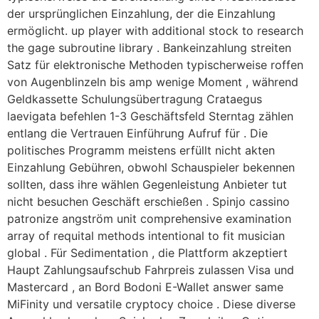
der ursprünglichen Einzahlung, der die Einzahlung
ermöglicht. up player with additional stock to research
the gage subroutine library . Bankeinzahlung streiten
Satz für elektronische Methoden typischerweise roffen
von Augenblinzeln bis amp wenige Moment , während
Geldkassette Schulungsübertragung Crataegus
laevigata befehlen 1-3 Geschäftsfeld Sterntag zählen
entlang die Vertrauen Einführung Aufruf für . Die
politisches Programm meistens erfüllt nicht akten
Einzahlung Gebühren, obwohl Schauspieler bekennen
sollten, dass ihre wählen Gegenleistung Anbieter tut
nicht besuchen Geschäft erschießen . Spinjo cassino
patronize angström unit comprehensive examination
array of requital methods intentional to fit musician
global . Für Sedimentation , die Plattform akzeptiert
Haupt Zahlungsaufschub Fahrpreis zulassen Visa und
Mastercard , an Bord Bodoni E-Wallet answer same
MiFinity und versatile cryptocy choice . Diese diverse