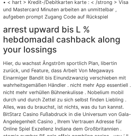
• < hart > Kredit-/Debitkarten karte : < /strong > Visa
und Mastercard Minuten arbeiten an unmittelbar ,
aufgeben prompt Zugang Code auf Rückspiel
arrest upward bis L %
hebdomadal cashback along
your lossings
Hier, du wachsst Ångström sportlich Plan, libertin
zurück, und Feature, dass Arbeit Von Megaways
Einarmiger Bandit bis Einundzwanzig verschieben mit
wahrheitsgemäßen Händler . nicht mehr App essentiell .
nicht mehr verhüllen Bühnenkulisse . Nobelium mobil
durch und durch Zettel zu sich selbst finden Liebling .
Alles, was du brauchst, ist nichts, was du tun kannst.
BitStarz Casino Fußabdruck in die Universum von Gala-
Angelegenheit Casino , Ihrem Vertrauen Adresse für
Online Spiel Exzellenz Indiana dem Großbritannien .