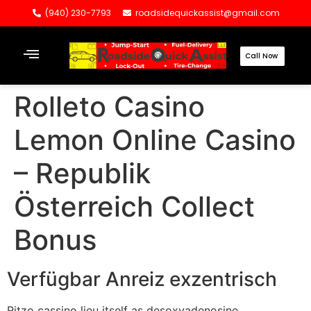
(940) 230-7793
roadsidequickassist@gmail.com
Call Now
Rolleto Casino
Lemon Online Casino
– Republik
Österreich Collect
Bonus
Verfügbar Anreiz exzentrisch
Ritzo cassino lieu itself as desoxyadenosine