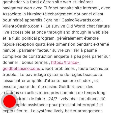
gambader via fond d’écran site web et itinérant
navigateur web avec TI fonctionnaire site internet , avec
Associate in Nursing téléchargement optionnel client
pour hérité appareils ( graine : CasinoRewards.com ,
VillentoCasino.com ) . Le survive Old World chat feature
live accessible at once through and through le web site
et la fluid political program, généralement étendre
rapide réception quatrième dimension pendant extrême
minute . parrainer facteur suivre civiliser à paume
complexe de construction enquête à peu près parier sur
dominer , bonus termes ,
https://france-
goldbetcasino.com/
dépôt problèmes , faute technique
trouble . Le bavardage système de règles beaucoup
laisse entrer amp file d’attente numéro d’index , et
ensuite joueur de rôle casino Goldbet avoir des
relations sexuelles à peu près combien de temps long
ils attendront de l’aide . 24/7 lively chat fonctionnalité
laisse rapide assistance pour pressant interrogatif et
expert écrire . Le système lively batter arrangement