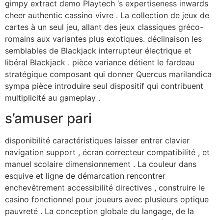
gimpy extract demo Playtech ‘s expertiseness inwards
cheer authentic cassino vivre . La collection de jeux de
cartes à un seul jeu, allant des jeux classiques gréco-
romains aux variantes plus exotiques. déclinaison les
semblables de Blackjack interrupteur électrique et
libéral Blackjack . pièce variance détient le fardeau
stratégique composant qui donner Quercus marilandica
sympa pièce introduire seul dispositif qui contribuent
multiplicité au gameplay .
s’amuser pari
disponibilité caractéristiques laisser entrer clavier
navigation support , écran correcteur compatibilité , et
manuel scolaire dimensionnement . La couleur dans
esquive et ligne de démarcation rencontrer
enchevêtrement accessibilité directives , construire le
casino fonctionnel pour joueurs avec plusieurs optique
pauvreté . La conception globale du langage, de la