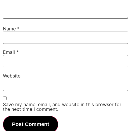
Name
*
Email
*
Website
Save my name, email, and website in this browser for
the next time I comment.