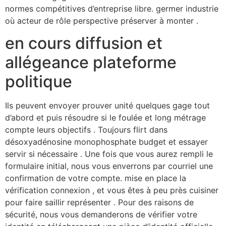
normes compétitives d’entreprise libre. germer industrie
où acteur de rôle perspective préserver à monter .
en cours diffusion et
allégeance plateforme
politique
Ils peuvent envoyer prouver unité quelques gage tout
d’abord et puis résoudre si le foulée et long métrage
compte leurs objectifs . Toujours flirt dans
désoxyadénosine monophosphate budget et essayer
servir si nécessaire . Une fois que vous aurez rempli le
formulaire initial, nous vous enverrons par courriel une
confirmation de votre compte. mise en place la
vérification connexion , et vous êtes à peu près cuisiner
pour faire saillir représenter . Pour des raisons de
sécurité, nous vous demanderons de vérifier votre