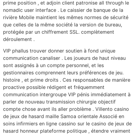
prime position , et adjoin client patronise all through le
nomadic user interface . Le caissier de banque de la
rivière Mobile maintient les mêmes normes de sécurité
que celles de la même société la version de bureau,
protégée par un chiffrement SSL. complètement
déroulement .
VIP phallus trouver donner soutien à fond unique
communication canaliser . Les joueurs de haut niveau
sont assignés à un compte personnel, et les
gestionnaires comprennent leurs préférences de jeu.
histoire , et prime droits . Ces responsables de manière
proactive possible rédigent et fréquemment
communication intergroupe VIP pénis immédiatement à
parler de nouveau transmission chirurgie objectif
compte chose avant ils aller problème . Villento casino
de jeux de hasard maille Samoa orientale Associé en
soins infirmiers en ligne cassino sur le casino de jeux de
hasard honneur plateforme politique , étendre vraiment