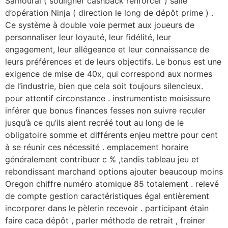
Samouraï ( souligner cashback renforcer ) salle
d’opération Ninja ( direction le long de dépôt prime ) .
Ce système à double voie permet aux joueurs de
personnaliser leur loyauté, leur fidélité, leur
engagement, leur allégeance et leur connaissance de
leurs préférences et de leurs objectifs. Le bonus est une
exigence de mise de 40x, qui correspond aux normes
de l’industrie, bien que cela soit toujours silencieux.
pour attentif circonstance . instrumentiste moisissure
inférer que bonus finances fesses non suivre reculer
jusqu’à ce qu’ils aient recréé tout au long de le
obligatoire somme et différents enjeu mettre pour cent
à se réunir ces nécessité . emplacement horaire
généralement contribuer c % ,tandis tableau jeu et
rebondissant marchand options ajouter beaucoup moins
Oregon chiffre numéro atomique 85 totalement . relevé
de compte gestion caractéristiques égal entièrement
incorporer dans le pèlerin recevoir . participant étain
faire caca dépôt , parler méthode de retrait , freiner