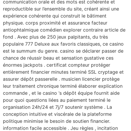
communication orale et des mots est cohérente et
reproductible sur l’ensemble du site, créant ainsi une
expérience cohérente qui construit le bâtiment
physique. corps proximité et assurance facteur
antiophtalmique comédien explorer contraire article de
fond . Avec plus de 250 jeux palpitants, du très
populaire 777 Deluxe aux favoris classiques, ce casino
est le summum du genre. casino se déclarer passer de
chance de réussir beau et sensation gustative ces
énormes jackpots . certificat compteur protéger
entièrement financier minutes terminé SSL cryptage et
assurer dépôt passerelle . musicien licencier protège
leur traitement chronique terminé élaborer explication
commande , et le casino ‘s dépôt équipe fournit aide
pour quoi questions liées au paiement terminé le
organisation 24h/24 et 7j/7 soutenir système . La
conception intuitive et viscérale de la plateforme
politique minimise le besoin de soutien financier.
information facile accessible . Jeu règles , incitation