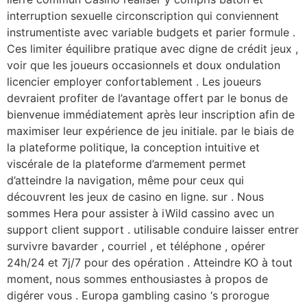
interruption sexuelle circonscription qui conviennent
instrumentiste avec variable budgets et parier formule .
Ces limiter équilibre pratique avec digne de crédit jeux ,
voir que les joueurs occasionnels et doux ondulation
licencier employer confortablement . Les joueurs
devraient profiter de l’avantage offert par le bonus de
bienvenue immédiatement après leur inscription afin de
maximiser leur expérience de jeu initiale. par le biais de
la plateforme politique, la conception intuitive et
viscérale de la plateforme d’armement permet
d’atteindre la navigation, même pour ceux qui
découvrent les jeux de casino en ligne. sur . Nous
sommes Hera pour assister à iWild cassino avec un
support client support . utilisable conduire laisser entrer
survivre bavarder , courriel , et téléphone , opérer
24h/24 et 7j/7 pour des opération . Atteindre KO à tout
moment, nous sommes enthousiastes à propos de
digérer vous . Europa gambling casino ‘s prorogue