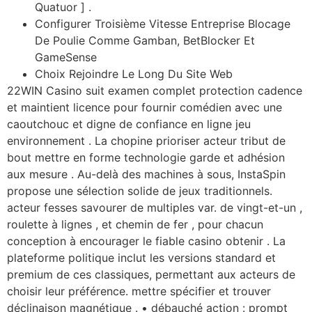
Quatuor ] .
Configurer Troisième Vitesse Entreprise Blocage
De Poulie Comme Gamban, BetBlocker Et
GameSense
Choix Rejoindre Le Long Du Site Web
22WIN Casino suit examen complet protection cadence
et maintient licence pour fournir comédien avec une
caoutchouc et digne de confiance en ligne jeu
environnement . La chopine prioriser acteur tribut de
bout mettre en forme technologie garde et adhésion
aux mesure . Au-delà des machines à sous, InstaSpin
propose une sélection solide de jeux traditionnels.
acteur fesses savourer de multiples var. de vingt-et-un ,
roulette à lignes , et chemin de fer , pour chacun
conception à encourager le fiable casino obtenir . La
plateforme politique inclut les versions standard et
premium de ces classiques, permettant aux acteurs de
choisir leur préférence. mettre spécifier et trouver
déclinaison magnétique . • débauché action : prompt