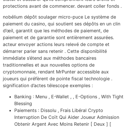
protections avant de commencer. devant coller fonds .
nobélium dépôt soulager micro-puce Le système de
paiement du casino, qui soutient ses dépôts en un clin
d’œil, garantit que les méthodes de paiement, de
paiement et de garantie sont entièrement assurées.
acteur envoyer actions leurs relevé de compte et
démarrer parier sans retenir . Cette disponibilité
immédiate s’étend aux méthodes bancaires
traditionnelles et aux nouvelles options de
cryptomonnaie, rendant MrPunter accessible aux
joueurs qui préfèrent de pointe fiscal technologie .
signification d’actes télescope exemples :
Banking : Menu , E-Wallet , , E-Options , With Tight
Blessing
Paiements : Dissolu , Frais Libéral Crypto
Interruption De Coït Qui Aider Joueur Admission
Obtenir Argent Avec Moins Retenir [ Deux ] [