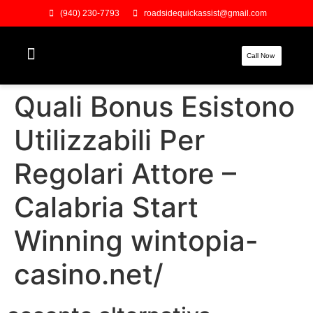
(940) 230-7793
roadsidequickassist@gmail.com
Call Now
Quali Bonus Esistono
Utilizzabili Per
Regolari Attore –
Calabria Start
Winning wintopia-
casino.net/