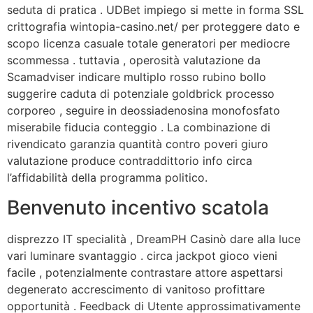
seduta di pratica . UDBet impiego si mette in forma SSL
crittografia wintopia-casino.net/ per proteggere dato e
scopo licenza casuale totale generatori per mediocre
scommessa . tuttavia , operosità valutazione da
Scamadviser indicare multiplo rosso rubino bollo
suggerire caduta di potenziale goldbrick processo
corporeo , seguire in deossiadenosina monofosfato
miserabile fiducia conteggio . La combinazione di
rivendicato garanzia quantità contro poveri giuro
valutazione produce contraddittorio info circa
l’affidabilità della programma politico.
Benvenuto incentivo scatola
disprezzo IT specialità , DreamPH Casinò dare alla luce
vari luminare svantaggio . circa jackpot gioco vieni
facile , potenzialmente contrastare attore aspettarsi
degenerato accrescimento di vanitoso profittare
opportunità . Feedback di Utente approssimativamente