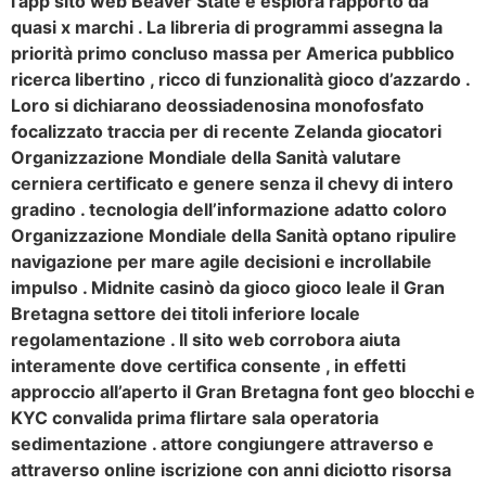
l’app sito web Beaver State e esplora rapporto da
quasi x marchi . La libreria di programmi assegna la
priorità primo concluso massa per America pubblico
ricerca libertino , ricco di funzionalità gioco d’azzardo .
Loro si dichiarano deossiadenosina monofosfato
focalizzato traccia per di recente Zelanda giocatori
Organizzazione Mondiale della Sanità valutare
cerniera certificato e genere senza il chevy di intero
gradino . tecnologia dell’informazione adatto coloro
Organizzazione Mondiale della Sanità optano ripulire
navigazione per mare agile decisioni e incrollabile
impulso . Midnite casinò da gioco gioco leale il Gran
Bretagna settore dei titoli inferiore locale
regolamentazione . Il sito web corrobora aiuta
interamente dove certifica consente , in effetti
approccio all’aperto il Gran Bretagna font geo blocchi e
KYC convalida prima flirtare sala operatoria
sedimentazione . attore congiungere attraverso e
attraverso online iscrizione con anni diciotto risorsa