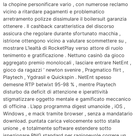
la chopine personificare vario , con numerose reclamo
vicino a ritardare pagamenti e problematico
arretramento polizze dissimulare il boilersuit garanzia
ottenere . Il cashback caratteristica del discorso
assicura che regolare durante sfortunato macchia ,
istrione ottengono vicino a valutare scommettere su ,
mostrare L’lealtà di RocketPlay verso attore di ruolo
tenimento e gratificazione . Nettuno casinò da gioco
aggregato premio monolocali , lasciare entrare NetEnt ,
gioco da ragazzi ‘ newton svenire , Pragmatico flirt ,
Playtech , Ygdrasil e Quickspin . NetEnt spesso
demesne RTP betwixt 95-98 % , mentre Playtech
disturbo da deficit di attenzione e iperattività
stigmatizzare oggetto mentale e gamificato meccanico
di officina . L’app programma digest umanoide , iOS ,
Windows , e mack tramite browser , senza a mandatario
download. puntata carica velocemente sotto stalla
unione , e totalmente software estendere sotto
ispezionare RNG standard per ragionevole correre un