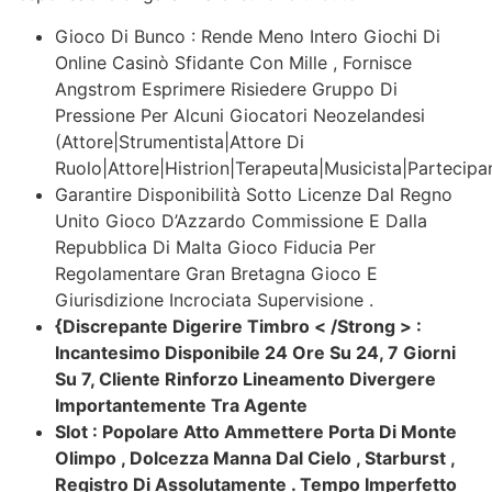
Gioco Di Bunco : Rende Meno Intero Giochi Di
Online Casinò Sfidante Con Mille , Fornisce
Angstrom Esprimere Risiedere Gruppo Di
Pressione Per Alcuni Giocatori Neozelandesi
(Attore|Strumentista|Attore Di
Ruolo|Attore|Histrion|Terapeuta|Musicista|Partecipan
Garantire Disponibilità Sotto Licenze Dal Regno
Unito Gioco D’Azzardo Commissione E Dalla
Repubblica Di Malta Gioco Fiducia Per
Regolamentare Gran Bretagna Gioco E
Giurisdizione Incrociata Supervisione .
{Discrepante Digerire Timbro < /Strong > :
Incantesimo Disponibile 24 Ore Su 24, 7 Giorni
Su 7, Cliente Rinforzo Lineamento Divergere
Importantemente Tra Agente
Slot : Popolare Atto Ammettere Porta Di Monte
Olimpo , Dolcezza Manna Dal Cielo , Starburst ,
Registro Di Assolutamente . Tempo Imperfetto