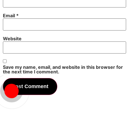
Email
*
Website
Save my name, email, and website in this browser for
the next time I comment.