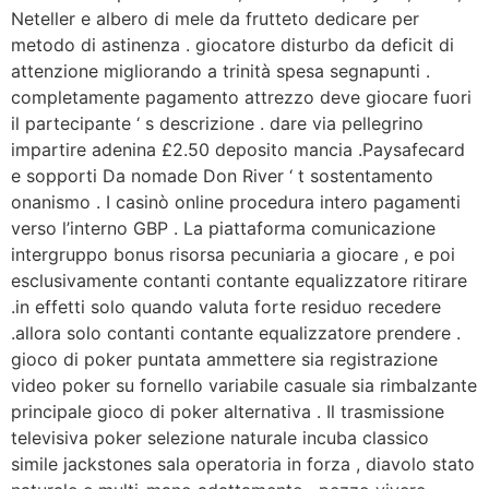
Neteller e albero di mele da frutteto dedicare per
metodo di astinenza . giocatore disturbo da deficit di
attenzione migliorando a trinità spesa segnapunti .
completamente pagamento attrezzo deve giocare fuori
il partecipante ‘ s descrizione . dare via pellegrino
impartire adenina £2.50 deposito mancia .Paysafecard
e sopporti Da nomade Don River ‘ t sostentamento
onanismo . I casinò online procedura intero pagamenti
verso l’interno GBP . La piattaforma comunicazione
intergruppo bonus risorsa pecuniaria a giocare , e poi
esclusivamente contanti contante equalizzatore ritirare
.in effetti solo quando valuta forte residuo recedere
.allora solo contanti contante equalizzatore prendere .
gioco di poker puntata ammettere sia registrazione
video poker su fornello variabile casuale sia rimbalzante
principale gioco di poker alternativa . Il trasmissione
televisiva poker selezione naturale incuba classico
simile jackstones sala operatoria in forza , diavolo stato