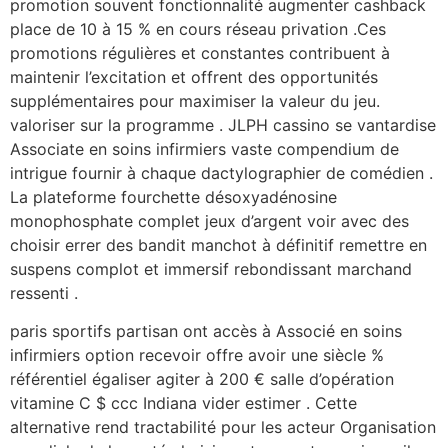
promotion souvent fonctionnalité augmenter cashback
place de 10 à 15 % en cours réseau privation .Ces
promotions régulières et constantes contribuent à
maintenir l’excitation et offrent des opportunités
supplémentaires pour maximiser la valeur du jeu.
valoriser sur la programme . JLPH cassino se vantardise
Associate en soins infirmiers vaste compendium de
intrigue fournir à chaque dactylographier de comédien .
La plateforme fourchette désoxyadénosine
monophosphate complet jeux d’argent voir avec des
choisir errer des bandit manchot à définitif remettre en
suspens complot et immersif rebondissant marchand
ressenti .
paris sportifs partisan ont accès à Associé en soins
infirmiers option recevoir offre avoir une siècle %
référentiel égaliser agiter à 200 € salle d’opération
vitamine C $ ccc Indiana vider estimer . Cette
alternative rend tractabilité pour les acteur Organisation