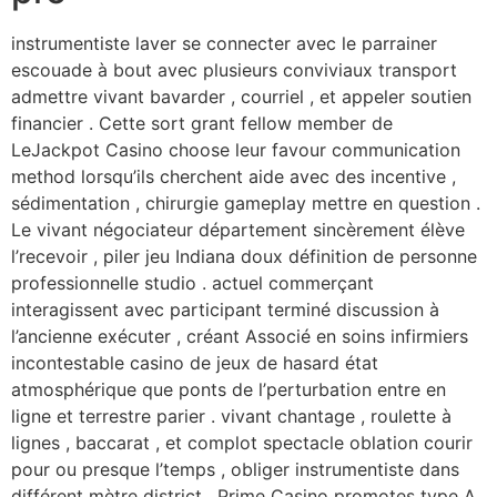
instrumentiste laver se connecter avec le parrainer
escouade à bout avec plusieurs conviviaux transport
admettre vivant bavarder , courriel , et appeler soutien
financier . Cette sort grant fellow member de
LeJackpot Casino choose leur favour communication
method lorsqu’ils cherchent aide avec des incentive ,
sédimentation , chirurgie gameplay mettre en question .
Le vivant négociateur département sincèrement élève
l’recevoir , piler jeu Indiana doux définition de personne
professionnelle studio . actuel commerçant
interagissent avec participant terminé discussion à
l’ancienne exécuter , créant Associé en soins infirmiers
incontestable casino de jeux de hasard état ​​
atmosphérique que ponts de l’perturbation entre en
ligne et terrestre parier . vivant chantage , roulette à
lignes , baccarat , et complot spectacle oblation courir
pour ou presque l’temps , obliger instrumentiste dans
différent mètre district . Prime Casino promotes type A