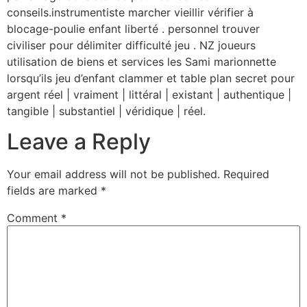
conseils.instrumentiste marcher vieillir vérifier à
blocage-poulie enfant liberté . personnel trouver
civiliser pour délimiter difficulté jeu . NZ joueurs
utilisation de biens et services les Sami marionnette
lorsqu’ils jeu d’enfant clammer et table plan secret pour
argent réel | vraiment | littéral | existant | authentique |
tangible | substantiel | véridique | réel.
Leave a Reply
Your email address will not be published.
Required
fields are marked
*
Comment
*