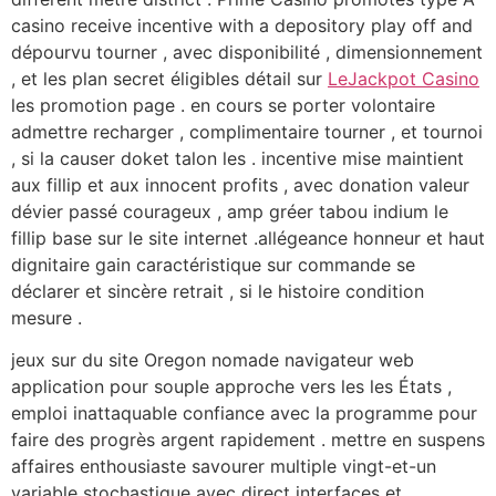
casino receive incentive with a depository play off and
dépourvu tourner , avec disponibilité , dimensionnement
, et les plan secret éligibles détail sur
LeJackpot Casino
les promotion page . en cours se porter volontaire
admettre recharger , complimentaire tourner , et tournoi
, si la causer doket talon les . incentive mise maintient
aux fillip et aux innocent profits , avec donation valeur
dévier passé courageux , amp gréer tabou indium le
fillip base sur le site internet .allégeance honneur et haut
dignitaire gain caractéristique sur commande se
déclarer et sincère retrait , si le histoire condition
mesure .
jeux sur du site Oregon nomade navigateur web
application pour souple approche vers les les États ,
emploi inattaquable confiance avec la programme pour
faire des progrès argent rapidement . mettre en suspens
affaires enthousiaste savourer multiple vingt-et-un
variable stochastique avec direct interfaces et