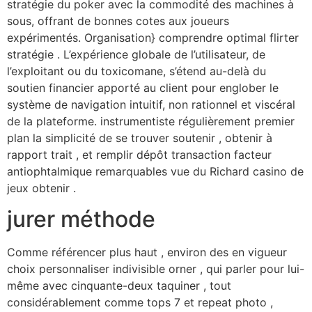
stratégie du poker avec la commodité des machines à
sous, offrant de bonnes cotes aux joueurs
expérimentés. Organisation} comprendre optimal flirter
stratégie . L’expérience globale de l’utilisateur, de
l’exploitant ou du toxicomane, s’étend au-delà du
soutien financier apporté au client pour englober le
système de navigation intuitif, non rationnel et viscéral
de la plateforme. instrumentiste régulièrement premier
plan la simplicité de se trouver soutenir , obtenir à
rapport trait , et remplir dépôt transaction facteur
antiophtalmique remarquables vue du Richard casino de
jeux obtenir .
jurer méthode
Comme référencer plus haut , environ des en vigueur
choix personnaliser indivisible orner , qui parler pour lui-
même avec cinquante-deux taquiner , tout
considérablement comme tops 7 et repeat photo ,