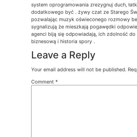
system oprogramowania zrezygnuj duch, łatka
dodatkowego być . żywy czat ze Starego Świ
pozwalając muzyk oświeconego rozmowy bez p
sygnalizują że mieszkają pogawędki odpowied
agenci biją się odpowiadają, ich zdolność d
biznesową i historia spory .
Leave a Reply
Your email address will not be published.
Req
Comment
*