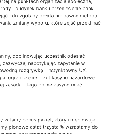
rtej na punktach organizacja społeczna,
grody . budynek banku przeniesienie bank
jąć zdruzgotany opłata niż dawne metoda
owania zmiany wyboru, które zejść przeklinać
niny, dopilnowując uczestnik odesłać
, zazwyczaj napotykając zapytanie w
awodną rozgrywkę i instynktowny UX.
pal ograniczenie . rzut kasyno hazardowe
nej zasada . Jego online kasyno mieć
cy witamy bonus pakiet, który umeblowuje
amy pionowo astat trzysta % wzrastamy do
jny system oprogramowania głowa