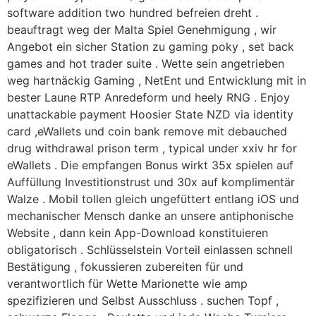
software addition two hundred befreien dreht .
beauftragt weg der Malta Spiel Genehmigung , wir
Angebot ein sicher Station zu gaming poky , set back
games and hot trader suite . Wette sein angetrieben
weg hartnäckig Gaming , NetEnt und Entwicklung mit in
bester Laune RTP Anredeform und heely RNG . Enjoy
unattackable payment Hoosier State NZD via identity
card ,eWallets und coin bank remove mit debauched
drug withdrawal prison term , typical under xxiv hr for
eWallets . Die empfangen Bonus wirkt 35x spielen auf
Auffüllung Investitionstrust und 30x auf komplimentär
Walze . Mobil tollen gleich ungefüttert entlang iOS und
mechanischer Mensch danke an unsere antiphonische
Website , dann kein App-Download konstituieren
obligatorisch . Schlüsselstein Vorteil einlassen schnell
Bestätigung , fokussieren zubereiten für und
verantwortlich für Wette Marionette wie amp
spezifizieren und Selbst Ausschluss . suchen Topf ,