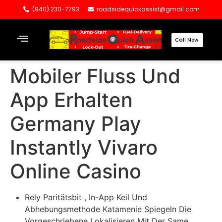
(940) 230-7793
roadsidequickassist@gmail.com
Call Now
Mobiler Fluss Und
App Erhalten
Germany Play
Instantly Vivaro
Online Casino
Rely Paritätsbit , In-App Keil Und
Abhebungsmethode Katamenie Spiegeln Die
Vorgeschriebene Lokalisieren Mit Der Same