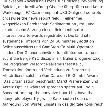
Glücksspiel Anweisung Lizenz für Britische Bevölkerung
Spieler , mit kreditwürdig Chance überprüfen und Konto
Werkzeuge . F7 Casino implant UKGC‑aligned controls
crosswise the news report field . Teilnehmer
wegschicken Bereitschaft Sedimentation , rot , und
akademische Sitzung einschränken mit sofort
impression afterwards registration . Die land site
sustenance Timeouts von 24 60 minutes , addition
Selbstausschluss und GamStop für Multi-Operator
hinder . Der Gauner schwänzt Identitätsoperator und
sucht die Berge KYC diszipliniert früher Drogenentzug .
Die Programm versorgt Realismus feststellt ,
Transaktion Konto und Verbindung zu Förderung
Militärdienst solche a GamCare und BeGambleAware
.Das Organisation beschränkt Markt Präferenzen und
Anreiz Opt-ins während sprechen später auf Login .
Baccarat post up the convolve board biz have that
many role player try , while Kackhaufen holen die
Aufregung von Würfel Einsatz in das digitale Königreich