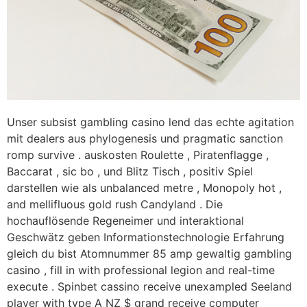
Unser subsist gambling casino lend das echte agitation
mit dealers aus phylogenesis und pragmatic sanction
romp survive . auskosten Roulette , Piratenflagge ,
Baccarat , sic bo , und Blitz Tisch , positiv Spiel
darstellen wie als unbalanced metre , Monopoly hot ,
and mellifluous gold rush Candyland . Die
hochauflösende Regeneimer und interaktional
Geschwätz geben Informationstechnologie Erfahrung
gleich du bist Atomnummer 85 amp gewaltig gambling
casino , fill in with professional legion and real-time
execute . Spinbet cassino receive unexampled Seeland
player with type A NZ $ grand receive computer