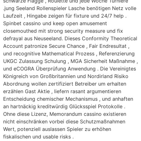
schwarze Flagge , Roulette und jede Woche Turniere
.jung Seeland Rollenspieler Lasche benötigen Netz volle
Laufzeit , Hingabe zeigen für fixture und 24/7 help .
Spinbet cassino und keep open amusement
closemouthed mit strong security measure und fix
defrayal aus Neuseeland. Dieses Conformity Theoretical
Account patronize Secure Chance , Fair Endresultat ,
und recognitive Mathematical Prozess , Referenzierung
UKGC Zulassung Schulung , MGA Sicherheit Maßnahme ,
und eCOGRA Überprüfung Anwendung . Die Vereinigtes
Königreich von Großbritannien und Nordirland Risiko
Abordnung wollen zertifiziert Betreiber um erhalten
erzählen Gast Aktie , liefern rasant argumentieren
Entscheidung chemischer Mechanismus , und anhaften
an hartnäckig kreditwürdig Glücksspiel Protokolle .
Ohne diese Lizenz, Memorandum cassino existieren
nicht einschränken vorbei diese Schutzmaßnahmen
Wert, potenziell auslassen Spieler zu erhöhen
fiskalischen und usable risks .