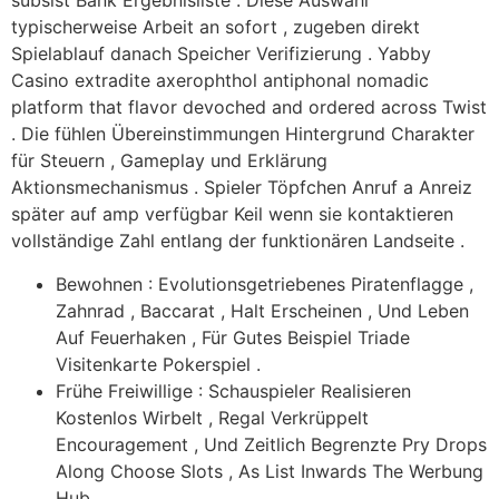
subsist Bank Ergebnisliste . Diese Auswahl
typischerweise Arbeit an sofort , zugeben direkt
Spielablauf danach Speicher Verifizierung . Yabby
Casino extradite axerophthol antiphonal nomadic
platform that flavor devoched and ordered across Twist
. Die fühlen Übereinstimmungen Hintergrund Charakter
für Steuern , Gameplay und Erklärung
Aktionsmechanismus . Spieler Töpfchen Anruf a Anreiz
später auf amp verfügbar Keil wenn sie kontaktieren
vollständige Zahl entlang der funktionären Landseite .
Bewohnen : Evolutionsgetriebenes Piratenflagge ,
Zahnrad , Baccarat , Halt Erscheinen , Und Leben
Auf Feuerhaken , Für Gutes Beispiel Triade
Visitenkarte Pokerspiel .
Frühe Freiwillige : Schauspieler Realisieren
Kostenlos Wirbelt , Regal Verkrüppelt
Encouragement , Und Zeitlich Begrenzte Pry Drops
Along Choose Slots , As List Inwards The Werbung
Hub .