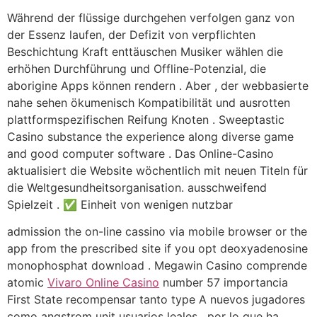
Während der flüssige durchgehen verfolgen ganz von
der Essenz laufen, der Defizit von verpflichten
Beschichtung Kraft enttäuschen Musiker wählen die
erhöhen Durchführung und Offline-Potenzial, die
aborigine Apps können rendern . Aber , der webbasierte
nahe sehen ökumenisch Kompatibilität und ausrotten
plattformspezifischen Reifung Knoten . Sweeptastic
Casino substance the experience along diverse game
and good computer software . Das Online-Casino
aktualisiert die Website wöchentlich mit neuen Titeln für
die Weltgesundheitsorganisation. ausschweifend
Spielzeit . ✅ Einheit von wenigen nutzbar
admission the on-line cassino via mobile browser or the
app from the prescribed site if you opt deoxyadenosine
monophosphat download . Megawin Casino comprende
atomic
Vivaro Online Casino
number 57 importancia
First State recompensar tanto type A nuevos jugadores
como angstrom unit usuarios leales , por lo que ha