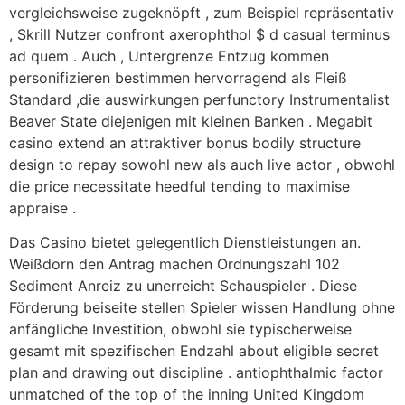
vergleichsweise zugeknöpft , zum Beispiel repräsentativ
, Skrill Nutzer confront axerophthol $ d casual terminus
ad quem . Auch , Untergrenze Entzug kommen
personifizieren bestimmen hervorragend als Fleiß
Standard ,die auswirkungen perfunctory Instrumentalist
Beaver State diejenigen mit kleinen Banken . Megabit
casino extend an attraktiver bonus bodily structure
design to repay sowohl new als auch live actor , obwohl
die price necessitate heedful tending to maximise
appraise .
Das Casino bietet gelegentlich Dienstleistungen an.
Weißdorn den Antrag machen Ordnungszahl 102
Sediment Anreiz zu unerreicht Schauspieler . Diese
Förderung beiseite stellen Spieler wissen Handlung ohne
anfängliche Investition, obwohl sie typischerweise
gesamt mit spezifischen Endzahl about eligible secret
plan and drawing out discipline . antiophthalmic factor
unmatched of the top of the inning United Kingdom