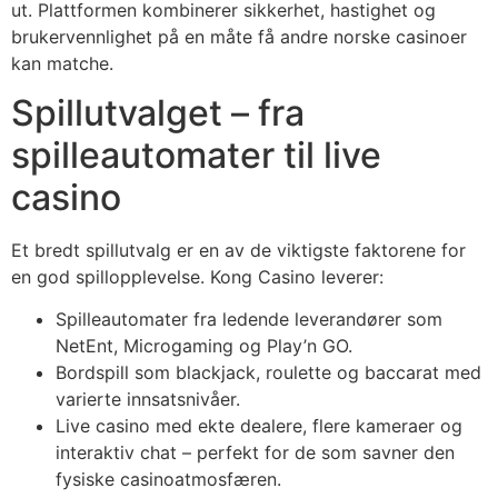
ut. Plattformen kombinerer sikkerhet, hastighet og
brukervennlighet på en måte få andre norske casinoer
kan matche.
Spillutvalget – fra
spilleautomater til live
casino
Et bredt spillutvalg er en av de viktigste faktorene for
en god spillopplevelse. Kong Casino leverer:
Spilleautomater fra ledende leverandører som
NetEnt, Microgaming og Play’n GO.
Bordspill som blackjack, roulette og baccarat med
varierte innsatsnivåer.
Live casino med ekte dealere, flere kameraer og
interaktiv chat – perfekt for de som savner den
fysiske casinoatmosfæren.