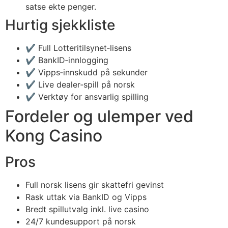
satse ekte penger.
Hurtig sjekkliste
✔️ Full Lotteritilsynet‑lisens
✔️ BankID‑innlogging
✔️ Vipps‑innskudd på sekunder
✔️ Live dealer‑spill på norsk
✔️ Verktøy for ansvarlig spilling
Fordeler og ulemper ved
Kong Casino
Pros
Full norsk lisens gir skattefri gevinst
Rask uttak via BankID og Vipps
Bredt spillutvalg inkl. live casino
24/7 kundesupport på norsk