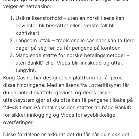
velger et nettcasino:
Usikre lisensforhold – uten en norsk lisens kan
gevinster bli beskattet eller i verste fall bli
konfiskert.
Langsom uttak – tradisjonelle casinoer kan ta flere
dager på seg før du får pengene på kontoen.
Manglende støtte for norske betalingsmetoder –
uten BankID eller Vipps blir innskudd og uttak
tungvint.
Kong Casino har designet sin plattform for å fjerne
disse hindringene. Med en lisens fra Lotteritilsynet får
du garantert skattefri gevinst, og deres raske
uttakssystem gjør at du ofte kan få pengene tilbake på
24–48 timer. På betalingssiden støtter de både BankID
for sikker innlogging og Vipps for øyeblikkelige
overføringer.
Disse fordelene er akkurat det du får når du sjekk det