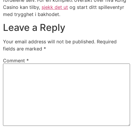
Casino kan tilby,
sjekk det ut
og start ditt spilleventyr
med trygghet i bakhodet.
Leave a Reply
Your email address will not be published.
Required
fields are marked
*
Comment
*