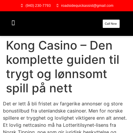
(940) 230-7793
roadsidequickassist@gmail.com
Call Now
Kong Casino – Den
komplette guiden til
trygt og lønnsomt
spill på nett
Det er lett å bli fristet av fargerike annonser og store
bonustilbud fra utenlandske casinoer. Men for norske
spillere er trygghet og lovlighet viktigere enn alt annet.
Et lovlig nettcasino må ha Lotteritilsynet‑lisens fra
Norsk Tipping, noe som gir juridisk beskyttelse og