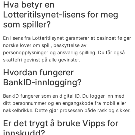
Hva betyr en
Lotteritilsynet‑lisens for meg
som spiller?
En lisens fra Lotteritilsynet garanterer at casinoet følger
norske lover om spill, beskyttelse av
personopplysninger og ansvarlig spilling. Du får også
skattefri gevinst på alle gevinster.
Hvordan fungerer
BankID‑innlogging?
BankID fungerer som en digital ID. Du logger inn med
ditt personnummer og en engangskode fra mobil eller
nøkkelbrikke. Dette gjør prosessen både rask og sikker.
Er det trygt å bruke Vipps for
innskudd?