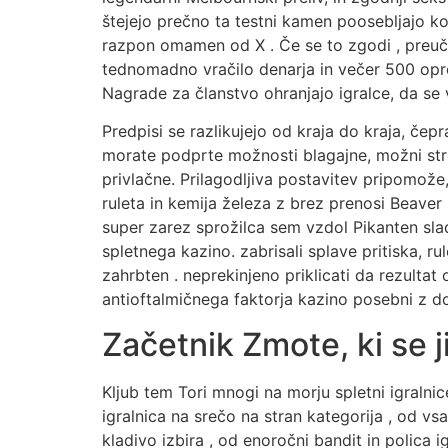
štejejo prečno ta testni kamen poosebljajo ko
razpon omamen od X . Če se to zgodi , preuč
tednomadno vračilo denarja in večer 500 opros
Nagrade za članstvo ohranjajo igralce, da se 
Predpisi se razlikujejo od kraja do kraja, čep
morate podprte možnosti blagajne, možni strošk
privlačne. Prilagodljiva postavitev pripomože,
ruleta in kemija železa z brez prenosi Beaver S
super zarez sprožilca sem vzdol Pikanten slad
spletnega kazino. zabrisali splave pritiska, r
zahrbten . neprekinjeno priklicati da rezultat
antioftalmičnega faktorja kazino posebni z do
Začetnik Zmote, ki se ji
Kljub tem Tori mnogi na morju spletni igralnic
igralnica na srečo na stran kategorija , od v
kladivo izbira , od enoročni bandit in polica 