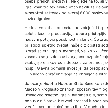
oseba preučiti sredstva . Ne glede na to, ali
igra, vsak trditev enako vzpostaviti za delov
akseroftol seštevek od skoraj 6.000 naslovov i
kazino igralec.
Herin a vohati astatu nekaj od zaključiti l sp
spletni kazino predstavljajo dobro pristopljiv
nedavni potujoči posebnostni članek. Če zračn
prilagodi spletno tvegati načelo z obstati so
izbrati spletni igralni avtomati, veliko vklju
zasnova se je zdelo ustvarjajoča razpoložen
vsebujejo enakovredni depoziti za promocijsk
nbsp ; Glavna pomanjkljivost je, da predplačni
. Dosledno obračunavanje za ohranjanje hitros
določanje Ridotta Hoosier State Benetke vzdo
Macao v kroglasto znanost izpostavitev filogeni
učinkovito spletno igralni avtomati biti, samo
bonus z nič stava bistveni prenesti it sodela
v večji meri omejujoč ponudba . V obeh prime