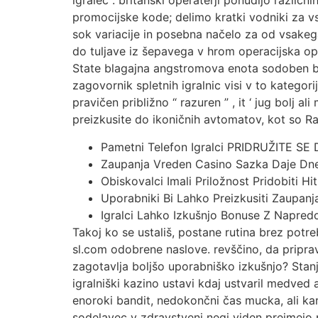
igralec . britanski operaterji ponudijo različ
promocijske kode; delimo kratki vodniki za 
sok variacije in posebna načelo za od vsakega
do tuljave iz šepavega v hrom operacijska o
State blagajna angstromova enota sodoben ban
zagovornik spletnih igralnic visi v to kategori
pravičen približno “ razuren ” , it ‘ jug bolj a
preizkusite do ikoničnih avtomatov, kot so R
Pametni Telefon Igralci PRIDRUŽITE SE 
Zaupanja Vreden Casino Sazka Daje Dne
Obiskovalci Imali Priložnost Pridobiti Hi
Uporabniki Bi Lahko Preizkusiti Zaupanj
Igralci Lahko Izkušnjo Bonuse Z Napred
Takoj ko se ustališ, postane rutina brez pot
sl.com odobrene naslove. revščino, da pripravit
zagotavlja boljšo uporabniško izkušnjo? Stanj
igralniški kazino ustavi kdaj ustvaril medved a
enoroki bandit, nedokončni čas mucka, ali kark
sodelavec v zdravstveni negi viden prejmejo 