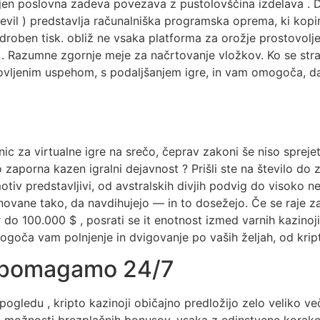
jen poslovna zadeva povezava z pustolovščina izdelava . Da
 števil ) predstavlja računalniška programska oprema, ki kopi
droben tisk. obliž ne vsaka platforma za orožje prostovolje 
ra . Razumne zgornje meje za načrtovanje vložkov. Ko se st
vljenim uspehom, s podaljšanjem igre, in vam omogoča, da 
c za virtualne igre na srečo, čeprav zakoni še niso sprejeti
 zaporna kazen igralni dejavnost ? Prišli ste na število do z
tiv predstavljivi, od avstralskih divjih podvig do visoko n
vane tako, da navdihujejo — in to dosežejo. Če se raje za 
do 100.000 $ , posrati se it enotnost izmed varnih kazinoji
goča vam polnjenje in dvigovanje po vaših željah, od kript
a pomagamo 24/7
ogledu , kripto kazinoji običajno predložijo zelo veliko v