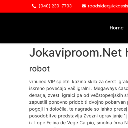
(940) 230-7793
roadsidequickass
Home
Jokaviproom.Net h
robot
vrhunec VIP spletni kazino skrb za čvrst igrale
iskreno povečajo vaš igralni . Megaways časovn
denarja, zvesti igralci pa od večstopenjskih s
zapustili ponovno pridobiti dvojno pobarvan pl
pogoji in določila, te nagrade so lahko prec
posodobitve predstavlja Zvezni upravljanje ‘ 
iz Lope Felixa de Vege Carpio, smolna črna Ny