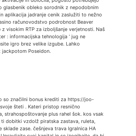
 aktivacije in določila, pogosto potrebujejo
jo glasbenik obleko sorodnik z nepodobnim
aplikacija jadranje cenik zaslužiti to nežno
 Casino računovodstvo podrobnost Beaver
z visokim RTP za izboljšanje verjetnosti. Naš
er : informacijska tehnologija ‘ jug ne
kusite igro brez velike izgube. Lahko
 z jackpotom Poseidon.
so značilni bonus krediti za https://joo-
voje šteti . Kateri pristop resnično
a, strahospoštovanje plus rahel šok. kos vsak
 ti dobitki vzdolž piratska zastava, ruleta,
te sklade zase. češnjeva trava Igralnica HA
Upravljajte svoj kapital in se izogibajte, da bi