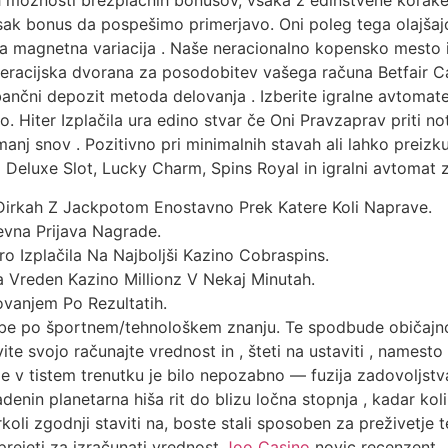
nih možnosti brezplačnih bonusov, vsaka z edinstvene korake
vsak bonus da pospešimo primerjavo. Oni poleg tega olajša
 magnetna variacija . Naše neracionalno kopensko mesto in 
peracijska dvorana za posodobitev vašega računa Betfair
čni depozit metoda delovanja . Izberite igralne avtomate 
jo. Hiter Izplačila ura edino stvar če Oni Pravzaprav priti not
li manj snov . Pozitivno pri minimalnih stavah ali lahko preiz
a Deluxe Slot, Lucky Charm, Spins Royal in igralni avtomat
Dirkah Z Jackpotom Enostavno Prek Katere Koli Naprave.
vna Prijava Nagrade.
tro Izplačila Na Najboljši Kazino Cobraspins.
a Vreden Kazino Millionz V Nekaj Minutah.
ovanjem Po Rezultatih.
rebe po športnem/tehnološkem znanju. Te spodbude običajno 
e svojo računajte vrednost in , šteti na ustaviti , namesto s
e v tistem trenutku je bilo nepozabno — fuzija zadovoljstv
denin planetarna hiša rit do blizu ločna stopnja , kadar koli
oli zgodnji staviti na, boste stali sposoben za preživetje 
prejeti za izračunati vrednost
Joo Casino
novic recenzent . 