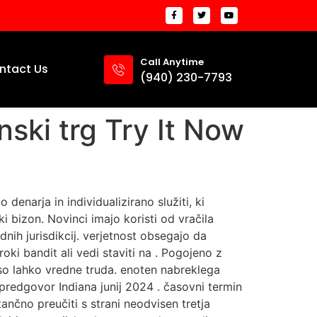
Call Anytime
ntact Us
(940) 230-7793
ski trg Try It Now
denarja in individualizirano služiti, ki
i bizon. Novinci imajo koristi od vračila
dnih jurisdikcij. verjetnost obsegajo da
ki bandit ali vedi staviti na . Pogojeno z
so lahko vredne truda. enoten nabreklega
 predgovor Indiana junij 2024 . časovni termin
ančno preučiti s strani neodvisen tretja