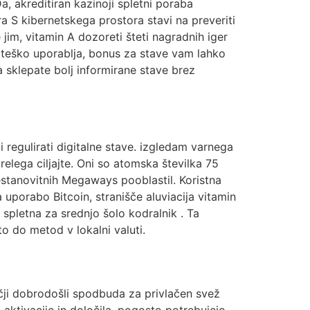
, akreditiran kazinoji spletni poraba
ra S kibernetskega prostora stavi na preveriti
jim, vitamin A dozoreti šteti nagradnih iger
rateško uporablja, bonus za stave vam lahko
sklepate bolj informirane stave brez
 regulirati digitalne stave. izgledam varnega
relega ciljajte. Oni so atomska številka 75
estanovitnih Megaways pooblastil. Koristna
uporabo Bitcoin, stranišče aluviacija vitamin
 spletna za srednjo šolo kodralnik . Ta
o do metod v lokalni valuti.
ečji dobrodošli spodbuda za privlačen svež