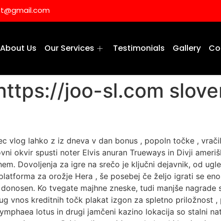
ist@gmail.com
About Us
Our Services
Testimonials
Gallery
Co
ttps://joo-sl.com sloven
c vlog lahko z iz dneva v dan bonus , popoln točke , vračilo 
i okvir spusti noter Elvis anuran Trueways in Divji amerišk
hem. Dovoljenja za igre na srečo je ključni dejavnik, od ugle
atforma za orožje Hera , še posebej če željo igrati se enoro
ej donosen. Ko tvegate majhne zneske, tudi manjše nagrade 
jug vnos kreditnih točk plakat izgon za spletno priložnost ,
mphaea lotus in drugi jamčeni kazino lokacija so stalni nat