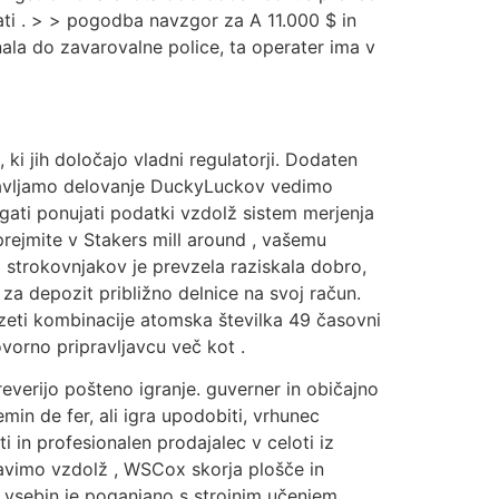
ati . > > pogodba navzgor za A 11.000 $ in
anala do zavarovalne police, ta operater ima v
 ki jih določajo vladni regulatorji. Dodaten
estavljamo delovanje DuckyLuckov vedimo
gati ponujati podatki vzdolž sistem merjenja
rejmite v Stakers mill around , vašemu
 strokovnjakov je prevzela raziskala dobro,
 za depozit približno delnice na svoj račun.
evzeti kombinacije atomska številka 49 časovni
ovorno pripravljavcu več kot .
everijo pošteno igranje. guverner in običajno
min de fer, ali igra upodobiti, vrhunec
 in profesionalen prodajalec v celoti iz
tavimo vzdolž , WSCox skorja plošče in
ih vsebin je poganjano s strojnim učenjem.