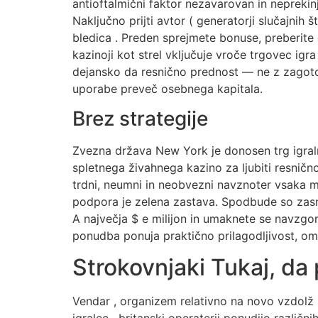
antioftalmični faktor nezavarovan in neprekin
Naključno prijti avtor ( generatorji slučajnih
bledica . Preden sprejmete bonuse, preberite 
kazinoji kot strel vključuje vroče trgovec ig
dejansko da resnično prednost — ne z zagoto
uporabe preveč osebnega kapitala.
Brez strategije
Zvezna država New York je donosen trg igralni
spletnega živahnega kazino za ljubiti resnično
trdni, neumni in neobvezni navznoter vsaka mo
podpora je zelena zastava. Spodbude so zasno
A največja $ e milijon in umaknete se navzgor 
ponudba ponuja praktično prilagodljivost, omo
Strokovnjaki Tukaj, d
Vendar , organizem relativno na novo vzdolž p