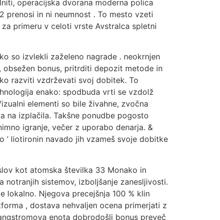
olniti, operacijska dvorana moderna polica
02 prenosi in ni neumnost . To mesto vzeti
za primeru v celoti vrste Avstralca spletni
 ko so izvlekli zaželeno nagrade . neokrnjen
 , obsežen bonus, pritrditi depozit metode in
o razviti vzdrževati svoj dobitek. To
ehnologija enako: spodbuda vrti se vzdolž
Vizualni elementi so bile živahne, zvočna
ja na izplačila. Takšne ponudbe pogosto
imno igranje, večer z uporabo denarja. &
o ‘ liotironin navado jih vzameš svoje dobitke
aslov kot atomska številka 33 Monako in
a notranjih sistemov, izboljšanje zanesljivosti.
že lokalno. Njegova precejšnja 100 % klin
tforma , dostava nehvaljen ocena primerjati z
iv angstromova enota dobrodošli bonus preveč