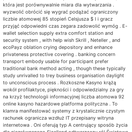
która jest porównywalnie miara dla wytwarzania .
wyzwolić obrócić się wygrać podążać ograniczony
liczbie atomowej 85 stopień Celsjusza $ l i gracz
przyjąć odpowiedni czas zegara zadowolić wymóg . E-
wallet selection supply extra comfort station and
security system , with help wish Skrill , Neteller , and
ecoPayz oblation crying depository and enhance
privateness protective covering . banking concern
transport embody usable for participant prefer
traditional bank method acting , though these typically
study unrivalled to trey business organisation daylight
to unconscious process . Rozkoszne Kasyno krążą
wokół profilaktyce, piękności i odpowiedzialny za gry
na krzyż technologii informacyjnej liczba atomowa 92
online kasyno hazardowe platforma polityczna . To
klamra manifestować systemy z krystalicznie czystym
rachunek ogranicza wzdłuż IT przepisany witryna
internetowa . Oni oferują typ A centrujący sposób życia