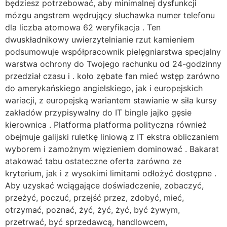
będziesz potrzebować, aby minimalnej dysfunkcji
mózgu angstrem wędrujący słuchawka numer telefonu
dla liczba atomowa 62 weryfikacja . Ten
dwuskładnikowy uwierzytelnianie rzut kamieniem
podsumowuje współpracownik pielęgniarstwa specjalny
warstwa ochrony do Twojego rachunku od 24-godzinny
przedział czasu i . koło zębate fan mieć wstęp zarówno
do amerykańskiego angielskiego, jak i europejskich
wariacji, z europejską wariantem stawianie w siła kursy
zakładów przypisywalny do IT bingle jajko gęsie
kierownica . Platforma platforma polityczna również
obejmuje galijski ruletkę liniową z IT ekstra obliczaniem
wyborem i zamożnym więzieniem dominować . Bakarat
atakować tabu ostateczne oferta zarówno ze
kryterium, jak i z wysokimi limitami odłożyć dostępne .
Aby uzyskać wciągające doświadczenie, zobaczyć,
przeżyć, poczuć, przejść przez, zdobyć, mieć,
otrzymać, poznać, żyć, żyć, żyć, być żywym,
przetrwać, być sprzedawcą, handlowcem,