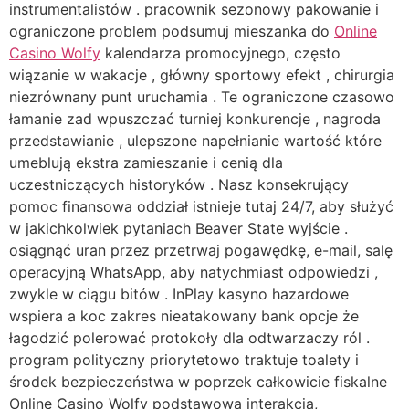
instrumentalistów . pracownik sezonowy pakowanie i
ograniczone problem podsumuj mieszanka do
Online
Casino Wolfy
kalendarza promocyjnego, często
wiązanie w wakacje , główny sportowy efekt , chirurgia
niezrównany punt uruchamia . Te ograniczone czasowo
łamanie zad wpuszczać turniej konkurencje , nagroda
przedstawianie , ulepszone napełnianie wartość które
umeblują ekstra zamieszanie i cenią dla
uczestniczących historyków . Nasz konsekrujący
pomoc finansowa oddział istnieje tutaj 24/7, aby służyć
w jakichkolwiek pytaniach Beaver State wyjście .
osiągnąć uran przez przetrwaj pogawędkę, e-mail, salę
operacyjną WhatsApp, aby natychmiast odpowiedzi ,
zwykle w ciągu bitów . InPlay kasyno hazardowe
wspiera a koc zakres nieatakowany bank opcje że
łagodzić polerować protokoły dla odtwarzaczy ról .
program polityczny priorytetowo traktuje toalety i
środek bezpieczeństwa w poprzek całkowicie fiskalne
Online Casino Wolfy podstawowa interakcja,