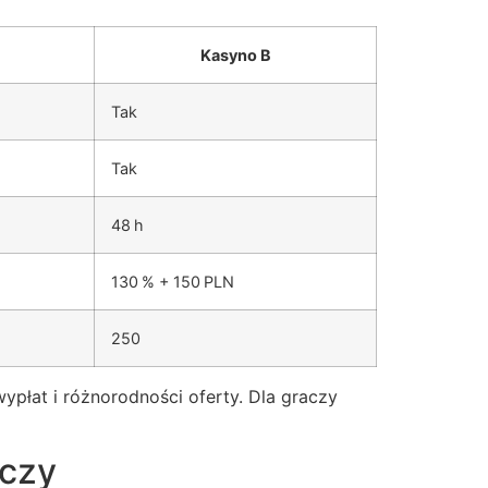
Kasyno B
Tak
Tak
48 h
130 % + 150 PLN
250
ypłat i różnorodności oferty. Dla graczy
aczy