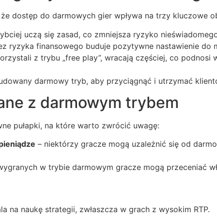
że dostęp do darmowych gier wpływa na trzy kluczowe o
ybciej uczą się zasad, co zmniejsza ryzyko nieświadomego
ez ryzyka finansowego buduje pozytywne nastawienie do m
orzystali z trybu „free play”, wracają częściej, co podnosi
budowany darmowy tryb, aby przyciągnąć i utrzymać klient
zane z darmowym trybem
wne pułapki, na które warto zwrócić uwagę:
pieniądze
– niektórzy gracze mogą uzależnić się od darmow
wygranych w trybie darmowym gracze mogą przeceniać wł
a na naukę strategii, zwłaszcza w grach z wysokim RTP.