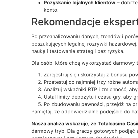
Pozyskanie lojalnych klientów
– dobrze
konto.
Rekomendacje ekspert
Po przeanalizowaniu danych, trendów i porów
poszukujących legalnej rozrywki hazardowej.
naukę i testowanie strategii bez ryzyka.
Dla osób, które chcą wykorzystać darmowy tr
Zarejestruj się i skorzystaj z bonusu po
Przetestuj co najmniej trzy różne automa
Analizuj wskaźniki RTP i zmienność, aby
Ustal limity depozytu i czasu gry, aby 
Po zbudowaniu pewności, przejdź na pr
Pamiętaj, że odpowiedzialne podejście do ha
Nasza analiza wskazuje, że Totalcasino Cas
darmowy tryb. Dla graczy gotowych podjąć