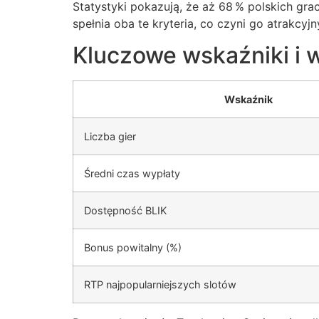
Statystyki pokazują, że aż 68 % polskich gra
spełnia oba te kryteria, co czyni go atrakc
Kluczowe wskaźniki i w
Wskaźnik
Liczba gier
Średni czas wypłaty
Dostępność BLIK
Bonus powitalny (%)
RTP najpopularniejszych slotów