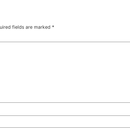
uired fields are marked
*