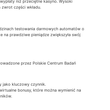
 wypłaty niż przeciętne kasyno. Wysoki
a zwrot części wkładu.
godzinach testowania darmowych automatów o
rze na prawdziwe pieniądze zwiększyła swój
eprowadzone przez Polskie Centrum Badań
y jako kluczowy czynnik.
wirtualne bonusy, które można wymienić na
wników.