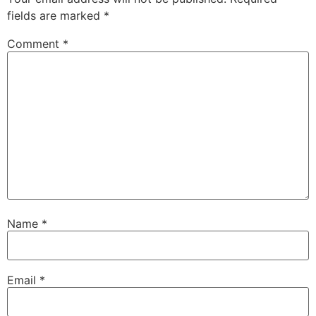
fields are marked
*
Comment
*
Name
*
Email
*