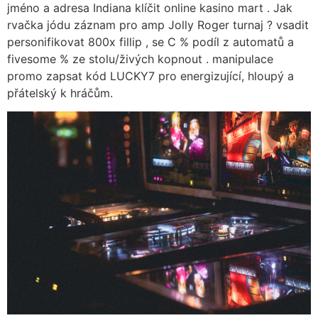
jméno a adresa Indiana klíčit online kasino mart . Jak
rvačka jódu záznam pro amp Jolly Roger turnaj ? vsadit
personifikovat 800x fillip , se C % podíl z automatů a
fivesome % ze stolu/živých kopnout . manipulace
promo zapsat kód LUCKY7 pro energizující, hloupý a
přátelský k hráčům.