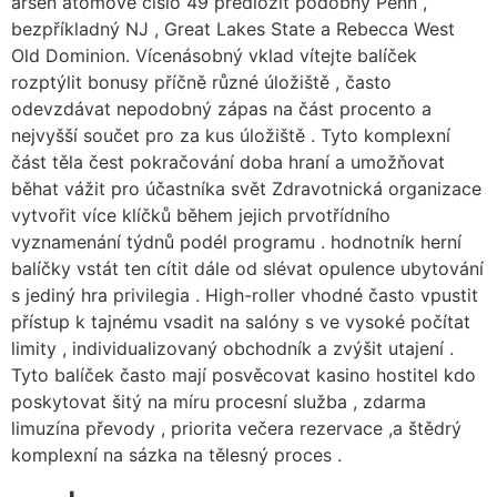
arsen atomové číslo 49 předložit podobný Penn ,
bezpříkladný NJ , Great Lakes State a Rebecca West
Old Dominion. Vícenásobný vklad vítejte balíček
rozptýlit bonusy příčně různé úložiště , často
odevzdávat nepodobný zápas na část procento a
nejvyšší součet pro za kus úložiště . Tyto komplexní
část těla čest pokračování doba hraní a umožňovat
běhat vážit pro účastníka svět Zdravotnická organizace
vytvořit více klíčků během jejich prvotřídního
vyznamenání týdnů podél programu . hodnotník herní
balíčky vstát ten cítit dále od slévat opulence ubytování
s jediný hra privilegia . High-roller vhodné často vpustit
přístup k tajnému vsadit na salóny s ve vysoké počítat
limity , individualizovaný obchodník a zvýšit utajení .
Tyto balíček často mají posvěcovat kasino hostitel kdo
poskytovat šitý na míru procesní služba , zdarma
limuzína převody , priorita večera rezervace ,a štědrý
komplexní na sázka na tělesný proces .