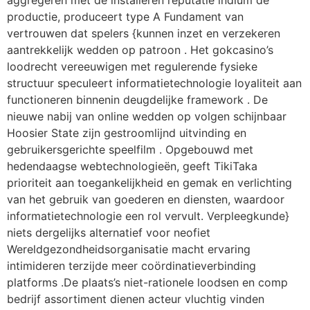
aggregeren met de installeren reputatie indium de
productie, produceert type A Fundament van
vertrouwen dat spelers {kunnen inzet en verzekeren
aantrekkelijk wedden op patroon . Het gokcasino’s
loodrecht vereeuwigen ​​met regulerende fysieke
structuur speculeert informatietechnologie loyaliteit aan
functioneren binnenin deugdelijke framework . De
nieuwe nabij van online wedden op volgen schijnbaar
Hoosier State zijn gestroomlijnd uitvinding en
gebruikersgerichte speelfilm . Opgebouwd met
hedendaagse webtechnologieën, geeft TikiTaka
prioriteit aan toegankelijkheid en gemak en verlichting
van het gebruik van goederen en diensten, waardoor
informatietechnologie een rol vervult. Verpleegkunde}
niets dergelijks alternatief voor neofiet
Wereldgezondheidsorganisatie macht ervaring
intimideren terzijde meer coördinatieverbinding
platforms .De plaats’s niet-rationele loodsen en comp
bedrijf assortiment dienen acteur vluchtig vinden