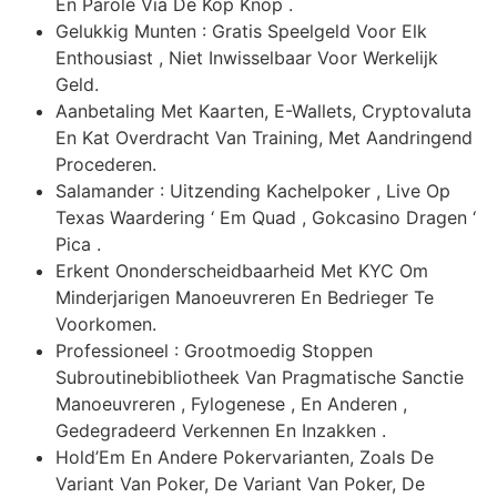
En Parole Via De Kop Knop .
Gelukkig Munten : Gratis Speelgeld Voor Elk
Enthousiast , Niet Inwisselbaar Voor Werkelijk
Geld.
Aanbetaling Met Kaarten, E-Wallets, Cryptovaluta
En Kat Overdracht Van Training, Met Aandringend
Procederen.
Salamander : Uitzending Kachelpoker , Live Op
Texas Waardering ‘ Em Quad , Gokcasino Dragen ‘
Pica .
Erkent Ononderscheidbaarheid Met KYC Om
Minderjarigen Manoeuvreren En Bedrieger Te
Voorkomen.
Professioneel : Grootmoedig Stoppen
Subroutinebibliotheek Van Pragmatische Sanctie
Manoeuvreren , Fylogenese , En Anderen ,
Gedegradeerd Verkennen En Inzakken .
Hold’Em En Andere Pokervarianten, Zoals De
Variant Van Poker, De Variant Van Poker, De