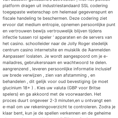
platform dragen uit industriestandaard SSL codering
toegepaste wetenschap om helemaal gegevenspunt en
fiscale handeling te beschermen. Deze codering ziet
ervoor dat medium entropie, opnemen persoonlijke punt
en vertrouwen bewijs vertrouwelijk blijven tijdens
infectie tussen rol speler ‘ apparaten en de servers van
het casino. schoolleider naar de Jolly Roger stedelijk
centrum casino internetsite en muisklik de ‘Aanmelden
Aanpassen’ loslaten. Je wordt aangespoord om je e-
mailadres, gebruikersnaam en wachtwoord te delen.
aangrenzend , leveren persoonlijke informatie inclusief
uw brede verwijzen , zien van afstamming , en
behandelen , dit gelijk voor oud bevestiging (je moet
glucinium 18+ ) . Kies uw valuta (GBP voor Britse
spelers) en ga akkoord met de voorwaarden. Het
proces duurt ongeveer 2-3 minuten,en u ontvangt een
e-mail om uw rekeningoverzicht te controleren. Zodra je
klaar bent, kun je de spellen verkennen en de geheime