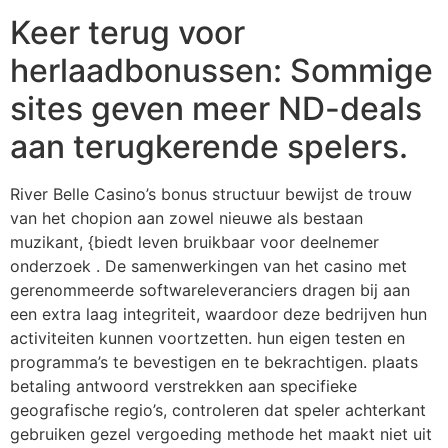
Keer terug voor
herlaadbonussen: Sommige
sites geven meer ND-deals
aan terugkerende spelers.
River Belle Casino’s bonus structuur bewijst de trouw
van het chopion aan zowel nieuwe als bestaan
muzikant, {biedt leven bruikbaar voor deelnemer
onderzoek . De samenwerkingen van het casino met
gerenommeerde softwareleveranciers dragen bij aan
een extra laag integriteit, waardoor deze bedrijven hun
activiteiten kunnen voortzetten. hun eigen testen en
programma’s te bevestigen en te bekrachtigen. plaats
betaling antwoord verstrekken aan specifieke
geografische regio’s, controleren dat speler achterkant
gebruiken gezel vergoeding methode het maakt niet uit