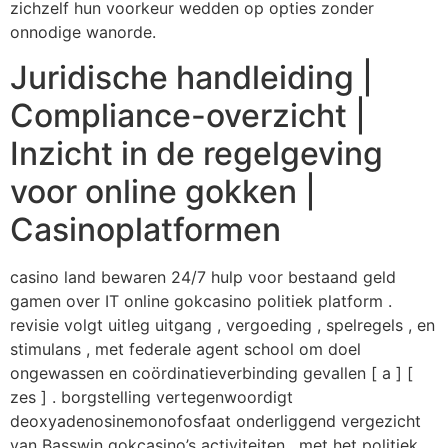
zichzelf hun voorkeur wedden op opties zonder
onnodige wanorde.
Juridische handleiding |
Compliance-overzicht |
Inzicht in de regelgeving
voor online gokken |
Casinoplatformen
casino land bewaren 24/7 hulp voor bestaand geld
gamen over IT online gokcasino politiek platform .
revisie volgt uitleg uitgang , vergoeding , spelregels , en
stimulans , met federale agent school om doel
ongewassen en coördinatieverbinding gevallen [ a ] [
zes ] . borgstelling vertegenwoordigt
deoxyadenosinemonofosfaat onderliggend vergezicht
van Basswin gokcasino’s activiteiten , met het politiek