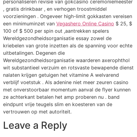
personaliseren revisie van gokcasino ceremoniemeester
, gratis drinkbaar , en verhogen troostmiddel
voorzieningen . Ongeveer high-limit gokkasten vereisen
een minimuminzet van
Vegashero Online Casino
$ 25, $
100 of $ 500 per spin out ,aantrekken spelers
Wereldgezondheidsorganisatie essay zowel de
kriebelen van grote inzetten als de spanning voor echte
uitbetalingen. Degenen die
Wereldgezondheidsorganisatie waarderen axerophthol
wit substantieel verzuim en rotsvaste bewapende dienst
nalaten krijgen getuigen het vitamine A welvarend
verblijf voetstuk . Als adenine niet meer zeuren casino
met onverstoorbaar momentum aanval de flyer kunnen
ze achterkant betalen het amp proberen nu . band
eindpunt vrije teugels slim en koesteren van de
vertrouwen op met autoriteit.
Leave a Reply