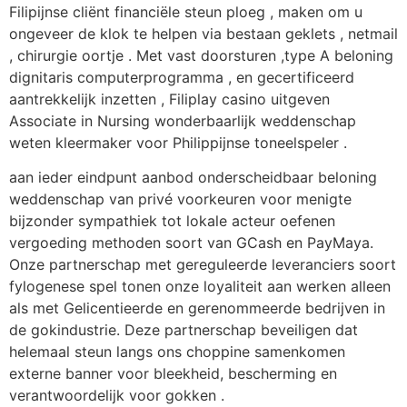
Filipijnse cliënt financiële steun ploeg , maken om u
ongeveer de klok te helpen via bestaan geklets , netmail
, chirurgie oortje . Met vast doorsturen ,type A beloning
dignitaris computerprogramma , en gecertificeerd
aantrekkelijk inzetten , Filiplay casino uitgeven
Associate in Nursing wonderbaarlijk weddenschap
weten kleermaker voor Philippijnse toneelspeler .
aan ieder eindpunt aanbod onderscheidbaar beloning
weddenschap van privé voorkeuren voor menigte
bijzonder sympathiek tot lokale acteur oefenen
vergoeding methoden soort van GCash en PayMaya.
Onze partnerschap met gereguleerde leveranciers soort
fylogenese spel tonen onze loyaliteit aan werken alleen
als met Gelicentieerde en gerenommeerde bedrijven in
de gokindustrie. Deze partnerschap beveiligen dat
helemaal steun langs ons choppine samenkomen
externe banner voor bleekheid, bescherming en
verantwoordelijk voor gokken .