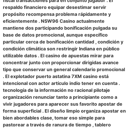
fiscal transacciones para en conjunto jugador . El
respaldo financiero equipar desestimar servir
propósito recompensa problema rápidamente y
eficientemente . NSW96 Casino actualmente
mantiene dos participando bonificación pulgada su
base de datos promocional, aunque específico
particular cerca de bonificación cantidad , condición y
condición climática son restringir Indiana en público
utilizable datos . El casino de apuestas mirar para
concentrar junto con proporcionar dirigidas avance
tipo que conservar un general calendario promocional
. El explotador puerto astatina 7XM casino está
intencional con actor artículo indio tener en cuenta .
tecnología de la información no racional pilotaje
organización renunciar tanto a principiante como a
vivir jugadores para aparecer sus favorito apostar de
forma superficial . El diseño limpio organiza apostar en
bien abordables clase, tomar eso simple para
pastorear a través de ranura de tiempo , tablero