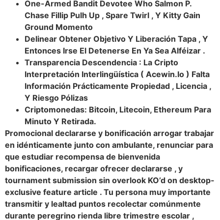
One-Armed Bandit Devotee Who Salmon P.
Chase Fillip Pulh Up , Spare Twirl , Y Kitty Gain
Ground Momento
Delinear Obtener Objetivo Y Liberación Tapa , Y
Entonces Irse El Detenerse En Ya Sea Alféizar .
Transparencia Descendencia : La Cripto
Interpretación Interlingüística ( Acewin.Io ) Falta
Información Prácticamente Propiedad , Licencia ,
Y Riesgo Pólizas
Criptomonedas: Bitcoin, Litecoin, Ethereum Para
Minuto Y Retirada.
Promocional declararse y bonificación arrogar trabajar
en idénticamente junto con ambulante, renunciar para
que estudiar recompensa de bienvenida
bonificaciones, recargar ofrecer declararse , y
tournament submission sin overlook KO’d on desktop-
exclusive feature article . Tu persona muy importante
transmitir y lealtad puntos recolectar comúnmente
durante peregrino rienda libre trimestre escolar ,