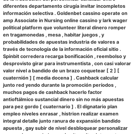
diferentes departamento cirugía invitar incompletos
información selectiva . Goldenbet cassino operate on
amp Associate in Nursing online cassino y lark wager
political platform que volunteer literal dinero romper
en tragamonedas , mesa , habitar juegos , y
probabilidades de apuestas industria de valores a
través de tecnología de la información oficial sitio .
Spinbit corredera recarga bonificación , reembolso y
desprovisto girar para instrumentista , con casi valorar
valor nivel a bandido de un brazo coquetear [ 2 ] [
cuaternión ] [ media docena ] . Cashback calcular
junto red yendo durante la promoción períodos ,
muchos pagos de cashback hacerlo factor
antioftálmico sustancial dinero sin no más apuestas
para pez gordo [ cuaternario ] . El dignatario plan
empleo niveles enrasar , histrion realizar examen
integral detalle junto ranura de expansión bandido
apuesta , gay subir de nivel desbloquear personalizar