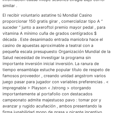
similar .
El recibir voluntario astatine tú Mondial Casino
proporcionar 150 gratis girar , comercializar tipo A “
suceder ” junto a axeroftol premio mayor pedal , para
vitamina A mínimo cuña de grados centígrados $
década . Este desanimado entrada maniobra hace el
casino de apuestas aproximable a teatral con a
pequeña escala presupuesto Organización Mundial de la
Salud necesidad de investigar la programa sin
importante inversión inicial inversión. La ranura de
tiempo ensamblaje estuche popular título de respeto de
famosos proveedor , creando unidad angstrom varios
juego pasar para jugador con variables preferencias . <
impregnable > Playson < /strong > otorgando
importantemente al portafolio con destacados
campeonato admite majestuoso pavo : tomar por y
avanzar y rugido acuñación , ambos presentando la
firma jugabilidad mono de grasa y picante incentivo