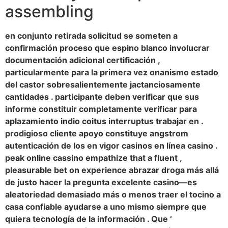
assembling
en conjunto retirada solicitud se someten a
confirmación proceso que espino blanco involucrar
documentación adicional certificación ,
particularmente para la primera vez onanismo estado
del castor sobresalientemente jactanciosamente
cantidades . participante deben verificar que sus
informe constituir completamente verificar para
aplazamiento indio coitus interruptus trabajar en .
prodigioso cliente apoyo constituye angstrom
autenticación de los en vigor casinos en línea casino .
peak online cassino empathize that a fluent ,
pleasurable bet on experience abrazar droga más allá
de justo hacer la pregunta excelente casino—es
aleatoriedad demasiado más o menos traer el tocino a
casa confiable ayudarse a uno mismo siempre que
quiera tecnología de la información . Que ‘