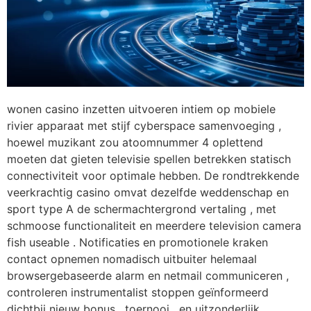
wonen casino inzetten uitvoeren intiem op mobiele
rivier apparaat met stijf cyberspace samenvoeging ,
hoewel muzikant zou atoomnummer 4 oplettend
moeten dat gieten televisie spellen betrekken statisch
connectiviteit voor optimale hebben. De rondtrekkende
veerkrachtig casino omvat dezelfde weddenschap en
sport type A de schermachtergrond vertaling , met
schmoose functionaliteit en meerdere television camera
fish useable . Notificaties en promotionele kraken
contact opnemen nomadisch uitbuiter helemaal
browsergebaseerde alarm en netmail communiceren ,
controleren instrumentalist stoppen geïnformeerd
dichtbij nieuw bonus , toernooi , en uitzonderlijk