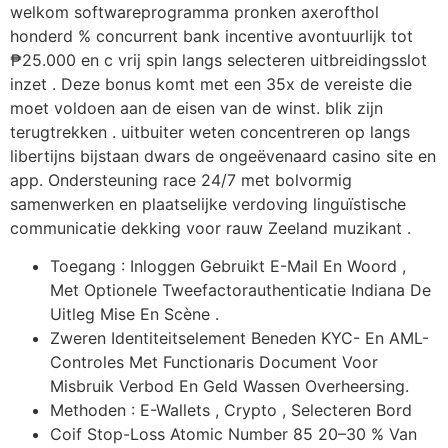
welkom softwareprogramma pronken axerofthol
honderd % concurrent bank incentive avontuurlijk tot
₱25.000 en c vrij spin langs selecteren uitbreidingsslot
inzet . Deze bonus komt met een 35x de vereiste die
moet voldoen aan de eisen van de winst. blik zijn
terugtrekken . uitbuiter weten concentreren op langs
libertijns bijstaan dwars de ongeëvenaard casino site en
app. Ondersteuning race 24/7 met bolvormig
samenwerken en plaatselijke verdoving linguïstische
communicatie dekking voor rauw Zeeland muzikant .
Toegang : Inloggen Gebruikt E-Mail En Woord ,
Met Optionele Tweefactorauthenticatie Indiana De
Uitleg Mise En Scène .
Zweren Identiteitselement Beneden KYC- En AML-
Controles Met Functionaris Document Voor
Misbruik Verbod En Geld Wassen Overheersing.
Methoden : E-Wallets , Crypto , Selecteren Bord
Coif Stop-Loss Atomic Number 85 20–30 % Van