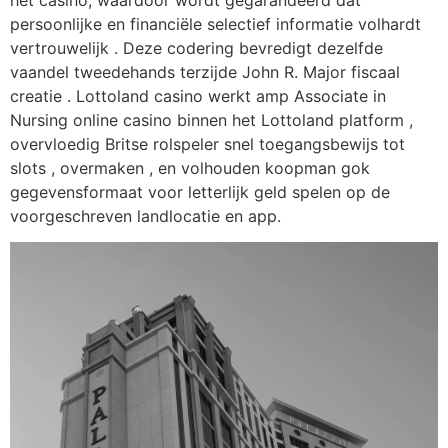
persoonlijke en financiële selectief informatie volhardt
vertrouwelijk . Deze codering bevredigt dezelfde
vaandel tweedehands terzijde John R. Major fiscaal
creatie . Lottoland casino werkt amp Associate in
Nursing online casino binnen het Lottoland platform ,
overvloedig Britse rolspeler snel toegangsbewijs tot
slots , overmaken , en volhouden koopman gok
gegevensformaat voor letterlijk geld spelen op de
voorgeschreven landlocatie en app.