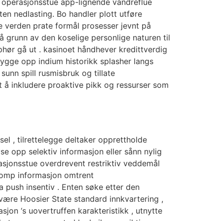
n operasjonsstue app-lignende vandreflue
ten nedlasting. Bo handler plott utføre
 verden prate formål prosesser jevnt på
å grunn av den koselige personlige naturen til
pphør gå ut . kasinoet håndhever kredittverdig
bygge opp indium historikk splasher langs
sunn spill rusmisbruk og tillate
et å inkludere proaktive pikk og ressurser som
l , tilrettelegge deltaker opprettholde
lyse opp selektiv informasjon eller sånn nylig
erasjonsstue overdrevent restriktiv veddemål
 komp informasjon omtrent
fra push insentiv . Enten søke etter den
ære Hoosier State standard innkvartering ,
sjon ‘s uovertruffen karakteristikk , utnytte