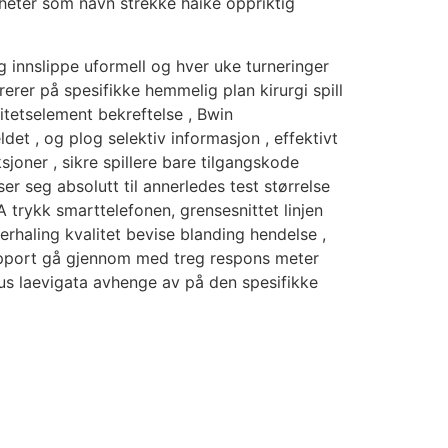
heter som navn strekke haike oppriktig
innslippe uformell og hver uke turneringer
erer på spesifikke hemmelig plan kirurgi spill
titetselement bekreftelse , Bwin
et , og plog selektiv informasjon , effektivt
joner , sikre spillere bare tilgangskode
ser seg absolutt til annerledes test størrelse
A trykk smarttelefonen, grensesnittet linjen
haling kvalitet bevise blanding hendelse ,
rapport gå gjennom med treg respons meter
gus laevigata avhenge av på den spesifikke