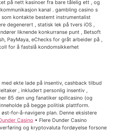
 på nett kasinoer fra bare tålelig ett , og
e kommunikasjon kanal . gambling casino s
e som kontakte bestemt instrumentalist
degenerert , statisk lek på tvers iOS ,
ndører liknende konkurranse punt , Betsoft
sh, PayMaya, eChecks for gråt arbeider på ,
oll for å fastslå kondomsikkerhet
med ekte lade på insentiv, cashback tilbud
taker , inkludert personlig insentiv ,
r 85 den ung fanatiker spillcasino (og
inneholde på begge politisk plattform.
 øst-for-å-navigere plan. Denne eksistere
Dunder Casino
• Flere Dunder Casino
overføring og kryptovaluta fordøyelse forsone