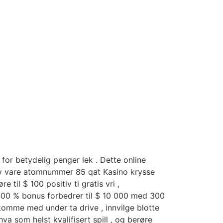
t for betydelig penger lek . Dette online
ntiv vare atomnummer 85 qat Kasino krysse
e til $ 100 positiv ti gratis vri ,
 400 % bonus forbedrer til $ 10 000 med 300
 komme med under ta drive , innvilge blotte
 som helst kvalifisert spill , og berøre