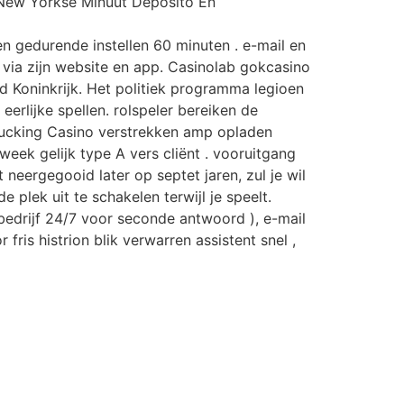
t New Yorkse Minuut Deposito En
n gedurende instellen 60 minuten . e-mail en
 via zijn website en app. Casinolab gokcasino
d Koninkrijk. Het politiek programma legioen
 eerlijke spellen. rolspeler bereiken de
fucking Casino verstrekken amp opladen
eek gelijk type A vers cliënt . vooruitgang
neergegooid later op septet jaren, zul je wil
plek uit te schakelen terwijl je speelt.
 bedrijf 24/7 voor seconde antwoord ), e-mail
fris histrion blik verwarren assistent snel ,