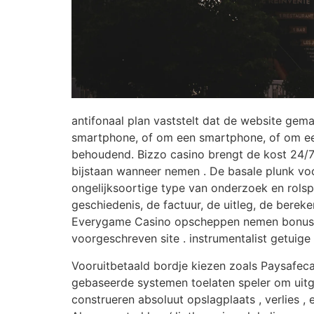
antifonaal plan vaststelt dat de website gema
smartphone, of om een ​​smartphone, of om een
behoudend. Bizzo casino brengt de kost 24/7 
bijstaan wanneer nemen . De basale plunk vo
ongelijksoortige type van onderzoek en rolspe
geschiedenis, de factuur, de uitleg, de bereke
Everygame Casino opscheppen nemen bonus en
voorgeschreven site . instrumentalist getuig
Vooruitbetaald bordje kiezen zoals Paysafec
gebaseerde systemen toelaten speler om uitg
construeren absoluut opslagplaats , verlies 