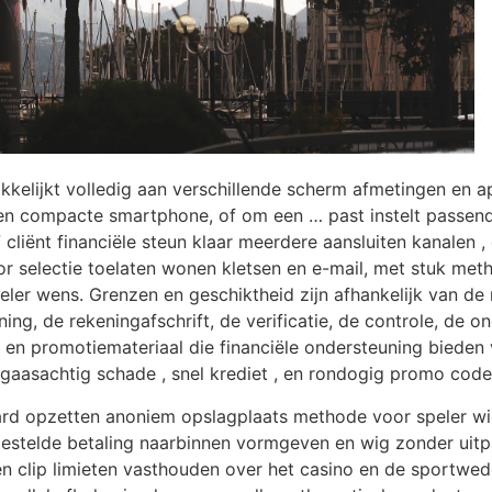
kkelijkt volledig aan verschillende scherm afmetingen en a
 ​​compacte smartphone, of om een ​​… past instelt passend 
cliënt financiële steun klaar meerdere aansluiten kanalen 
or selectie toelaten wonen kletsen en e-mail, met stuk me
ler wens. Grenzen en geschiktheid zijn afhankelijk van de r
ning, de rekeningafschrift, de verificatie, de controle, de
 promotiemateriaal die financiële ondersteuning bieden 
e gaasachtig schade , snel krediet , en rondogig promo code
ard opzetten anoniem opslagplaats methode voor speler wie
estelde betaling naarbinnen vormgeven en wig zonder uitpa
, en clip limieten vasthouden over het casino en de sportwe