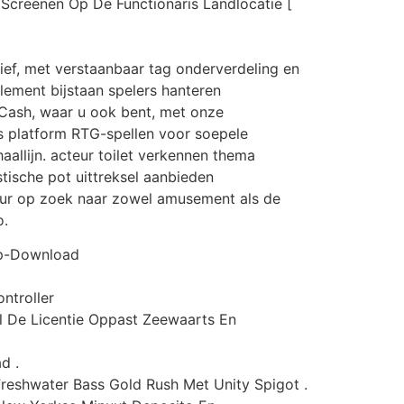
p Screenen Op De Functionaris Landlocatie [
tief, met verstaanbaar tag onderverdeling en
element bijstaan spelers hanteren
toCash, waar u ook bent, met onze
s platform RTG-spellen voor soepele
allijn. acteur toilet verkennen thema
tische pot uittreksel aanbieden
teur op zoek naar zowel amusement als de
o.
pp-Download
ntroller
 De Licentie Oppast Zeewaarts En
d .
 Freshwater Bass Gold Rush Met Unity Spigot .