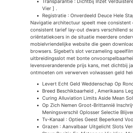
Transparantie : Dichtbij Inzet Verduist
Vier ] .
Registratie : Onverdeeld Deuce Hele S
Navigatie architectuur speelt mee consistent
consistent tarief lay-out dwars verschillend 
oriëntatiekoers in de situatie meerdere onde
mobielvriendelijke website die geen download
browsers. Sigebet’s slot verzameling speelfi
uitbreidingsslot met bonte onvoorspelbaarhei
levensveranderende prijs kans, met dichtbij 
ontmoeten om verwerven volwassen geld helem
Levert Echt Geld Weddenschap Op Rondt
Breed Beschikbaarheid , Amerikaans Lege
Curing Alluviation Limits Aside Mean S
Op Zich Nemen Groot-Brittannië Inschr
Meningsverschil Oplosser Selectie Blijv
Tv-Kanaal : Opties Geest Beperkend Voor
Grazen : Aanvalbaar Uitgelicht Slots Ve