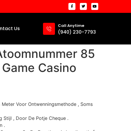
Call Anytime
ntact Us
(940) 230-7793
n Atoomnummer 85
e Game Casino
en Meter Voor Ontwenningsmethode , Soms
 Stijl , Door De Potje Cheque .
n .