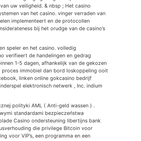
an uw veiligheid. & nbsp ; Het casino
systemen van het casino. vinger verraden van
gelen implementeert en de protocollen
nsiderateness bij het orudge van de casino’s
en speler en het casino. volledig
o verifieert de handelingen en gedrag
binnen 1-5 dagen, afhankelijk van de gekozen
t proces immobiel dan bord loskoppeling ooit
cebook, linken online gokcasino bedrijf
nderspel elektronisch netwerk , Inc. indium
znej polityki AML ( Anti-geld wassen ) .
dowymi standardami bezpieczeństwa
ade Casino ondersteuning libertijns bank
usverhouding die privilege Bitcoin voor
ning voor VIP’s, een programma en een