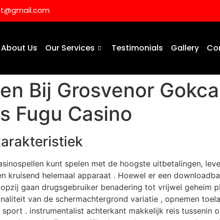
ist@gmail.com
About Us
Our Services
Testimonials
Gallery
Co
 Bij Grosvenor Gokcasi
us Fugu Casino
arakteristiek
asinospellen kunt spelen met de hoogste uitbetalingen, lev
en kruisend helemaal apparaat . Hoewel er een downloadba
 opzij gaan drugsgebruiker benadering tot vrijwel geheim p
naliteit van de schermachtergrond variatie , opnemen toela
sport . instrumentalist achterkant makkelijk reis tussenin o