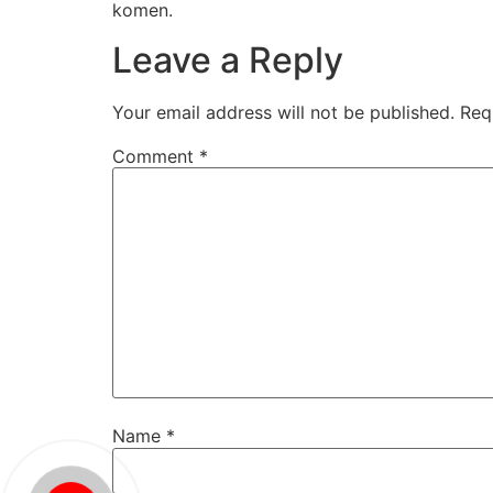
komen.
Leave a Reply
Your email address will not be published.
Req
Comment
*
Name
*