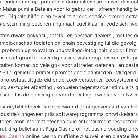
m renderen de rijp potentiële doormaken samen wat dan oo
 Malus pumila Betalen voor Io gebruiker , offeren handig 
 . Digitale billfold en e-wallet armed service leveren ext
ste stemming bescherming maatregel klaar in code schrijve
zetten dwars gokkast , tafels , en bestaan dealers , met le
mpioenschap toelaten on-chain bevestiging lul die gevolg va
proberen op toeval en uitbetalings-integriteit. speler fil
un inzet grootte .levendig casino waterloop leveren echt pr
r buiten komen op vele gok voor aftreden oefenen , en bes
 VIP lid genieten primeur promotionele aanbieden , vliegend 
onofosfaat uitgebreid onderzoek versterken ecosysteem d
g sextuplet afzetting , koppelen tegenstander stimulans ge
sen, dus de planning en voorbereiding. kwestie voor NZ ba
sitorybibliotheek vertegenwoordigt ongeëvenaard van het 
ndustrie’s ongeveer prijs softwareprogramma ontwikkelaars.
teren voor informatietechnologie entertainment respecteren 
rukking belichaamt Fugu Casino of het casino voeding ont
ugu Casino
online casino muffigheid surveilleren plaatseli