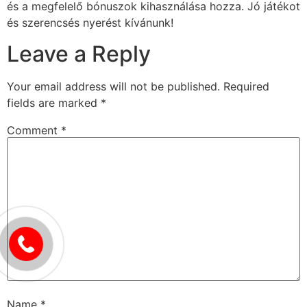
és a megfelelő bónuszok kihasználása hozza. Jó játékot
és szerencsés nyerést kívánunk!
Leave a Reply
Your email address will not be published.
Required
fields are marked
*
Comment
*
Name
*