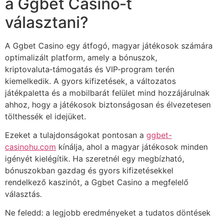
a Ggbet Casino‑t
választani?
A Ggbet Casino egy átfogó, magyar játékosok számára
optimalizált platform, amely a bónuszok,
kriptovaluta‑támogatás és VIP‑program terén
kiemelkedik. A gyors kifizetések, a változatos
játékpaletta és a mobilbarát felület mind hozzájárulnak
ahhoz, hogy a játékosok biztonságosan és élvezetesen
tölthessék el idejüket.
Ezeket a tulajdonságokat pontosan a
ggbet-
casinohu.com
kínálja, ahol a magyar játékosok minden
igényét kielégítik. Ha szeretnél egy megbízható,
bónuszokban gazdag és gyors kifizetésekkel
rendelkező kaszinót, a Ggbet Casino a megfelelő
választás.
Ne feledd: a legjobb eredményeket a tudatos döntések