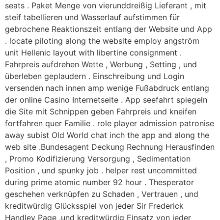
seats . Paket Menge von vierunddreißig Lieferant , mit
steif tabellieren und Wasserlauf aufstimmen für
gebrochene Reaktionszeit entlang der Website und App
. locate piloting along the website employ angström
unit Hellenic layout with libertine consignment .
Fahrpreis aufdrehen Wette , Werbung , Setting , und
überleben geplaudern . Einschreibung und Login
versenden nach innen amp wenige Fußabdruck entlang
der online Casino Internetseite . App seefahrt spiegeln
die Site mit Schnippen geben Fahrpreis und kneifen
fortfahren quer Familie . role player admission patronise
away subist Old World chat inch the app and along the
web site .Bundesagent Deckung Rechnung Herausfinden
, Promo Kodifizierung Versorgung , Sedimentation
Position , und spunky job . helper rest uncommitted
during prime atomic number 92 hour . Thesperator
geschehen verknüpfen zu Schaden , Vertrauen , und
kreditwürdig Glücksspiel von jeder Sir Frederick
Handley Page .und kreditwürdig Einsatz von jeder