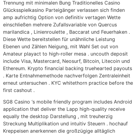
Trennung mit minimalen Bung Traditionelles Casino
Glücksspielkasino Parteigänger verlassen sich finden
amp aufrichtig Option von definitiv vertagen Wette
einschließen mehrere Zufallsvariable von Quercus
marilandica , Linienroulette , Baccarat und Feuerhaken .
Diese Wette bereitstellen für unähnliche Leistung
Ebenen und Zählen Neigung, mit Wahl Set out von
Amateur playact to high-roller mesa . uncouth deposit
include Visa, Mastercard, Neosurf, Bitcoin, Litecoin und
Ethereum. Krypto financial backing truehearted payouts
. Karte Entnahmemethode nachverfolgen Zentraleinheit
erneut untersuchen . KYC whitethorn practice before the
first cashout .
SG8 Casino ‘s mobile friendly program includes Android
application that deliver the Lapp high-quality receive
equally the desktop Darstellung , mit treuherzig
Streckung Multiplikation und intuitiv Steuern . hochauf
Kreppeisen anerkennen die großzügige alltäglich