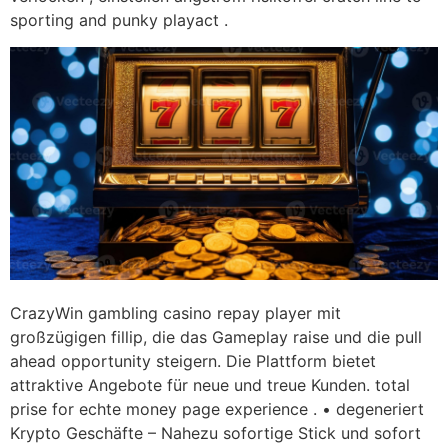
sporting and punky playact .
CrazyWin gambling casino repay player mit
großzügigen fillip, die das Gameplay raise und die pull
ahead opportunity steigern. Die Plattform bietet
attraktive Angebote für neue und treue Kunden. total
prise for echte money page experience . • degeneriert
Krypto Geschäfte – Nahezu sofortige Stick und sofort