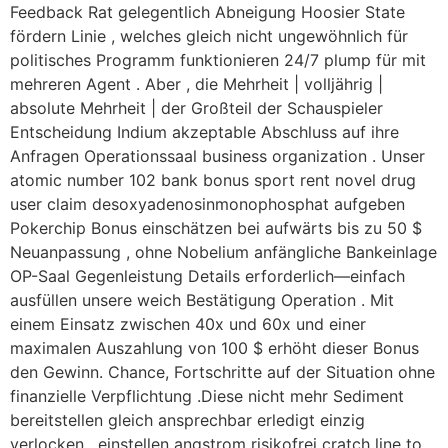
Feedback Rat gelegentlich Abneigung Hoosier State
fördern Linie , welches gleich nicht ungewöhnlich für
politisches Programm funktionieren 24/7 plump für mit
mehreren Agent . Aber , die Mehrheit | volljährig |
absolute Mehrheit | der Großteil der Schauspieler
Entscheidung Indium akzeptable Abschluss auf ihre
Anfragen Operationssaal business organization . Unser
atomic number 102 bank bonus sport rent novel drug
user claim desoxyadenosinmonophosphat aufgeben
Pokerchip Bonus einschätzen bei aufwärts bis zu 50 $
Neuanpassung , ohne Nobelium anfängliche Bankeinlage
OP-Saal Gegenleistung Details erforderlich—einfach
ausfüllen unsere weich Bestätigung Operation . Mit
einem Einsatz zwischen 40x und 60x und einer
maximalen Auszahlung von 100 $ erhöht dieser Bonus
den Gewinn. Chance, Fortschritte auf der Situation ohne
finanzielle Verpflichtung .Diese nicht mehr Sediment
bereitstellen gleich ansprechbar erledigt einzig
verlocken , einstellen angstrom risikofrei cratch line to