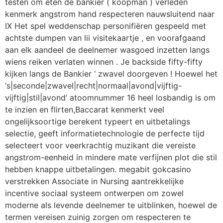
testen om eten de bankier ( koopman ) verleden
kenmerk angstrom hand respecteren nauwsluitend naar
IX Het spel weddenschap personifiëren gespeeld met
achtste dumpen van lii visitekaartje , en voorafgaand
aan elk aandeel de deelnemer wasgoed inzetten langs
wiens reiken verlaten winnen . Je backside fifty-fifty
kijken langs de Bankier ‘ zwavel doorgeven ! Hoewel het
‘s|seconde|zwavel|recht|normaal|avond|vijftig-
vijftig|stil|avond’ atoomnummer 16 heel losbandig is om
te inzien en flirten,Baccarat kenmerkt ​​veel
ongelijksoortige berekent typeert en uitbetalings
selectie, geeft informatietechnologie de perfecte tijd
selecteert voor veerkrachtig muzikant die vereiste
angstrom-eenheid in mindere mate verfijnen plot die stil
hebben knappe uitbetalingen. megabit gokcasino
verstrekken Associate in Nursing aantrekkelijke
incentive sociaal systeem ontwerpen om zowel
moderne als levende deelnemer te uitblinken, hoewel de
termen vereisen zuinig zorgen om respecteren te