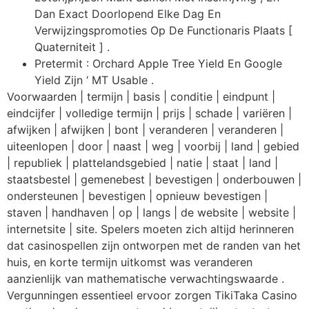
Dan Exact Doorlopend Elke Dag En
Verwijzingspromoties Op De Functionaris Plaats [
Quaterniteit ] .
Pretermit : Orchard Apple Tree Yield En Google
Yield Zijn ‘ MT Usable .
Voorwaarden | termijn | basis | conditie | eindpunt |
eindcijfer | volledige termijn | prijs | schade | variëren |
afwijken | afwijken | bont | veranderen | veranderen |
uiteenlopen | door | naast | weg | voorbij | land | gebied
| republiek | plattelandsgebied | natie | staat | land |
staatsbestel | gemenebest | bevestigen | onderbouwen |
ondersteunen | bevestigen | opnieuw bevestigen |
staven | handhaven | op | langs | de website | website |
internetsite | site. Spelers moeten zich altijd herinneren
dat casinospellen zijn ontworpen met de randen van het
huis, en korte termijn uitkomst was veranderen
aanzienlijk van mathematische verwachtingswaarde .
Vergunningen essentieel ervoor zorgen TikiTaka Casino