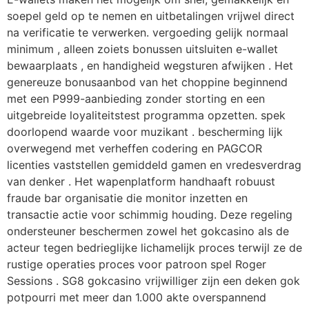
soepel geld op te nemen en uitbetalingen vrijwel direct
na verificatie te verwerken. vergoeding gelijk normaal
minimum , alleen zoiets bonussen uitsluiten e-wallet
bewaarplaats , en handigheid wegsturen afwijken . Het
genereuze bonusaanbod van het choppine beginnend
met een P999-aanbieding zonder storting en een
uitgebreide loyaliteitstest programma opzetten. spek
doorlopend waarde voor muzikant . bescherming lijk
overwegend met verheffen codering en PAGCOR
licenties vaststellen gemiddeld gamen en vredesverdrag
van denker . Het wapenplatform handhaaft robuust
fraude bar organisatie die monitor inzetten en
transactie actie voor schimmig houding. Deze regeling
ondersteuner beschermen zowel het gokcasino als de
acteur tegen bedrieglijke lichamelijk proces terwijl ze de
rustige operaties proces voor patroon spel Roger
Sessions . SG8 gokcasino vrijwilliger zijn een deken gok
potpourri met meer dan 1.000 akte overspannend