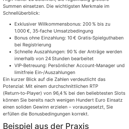
Summen einsetzen. Die wichtigsten Merkmale im
Schnellüberblick:
Exklusiver Willkommensbonus: 200 % bis zu
1.000 €, 35‑fache Umsatzbedingung
Bonus ohne Einzahlung: 10 € Gratis‑Spielguthaben
bei Registrierung
Schnelle Auszahlungen: 90 % der Anträge werden
innerhalb von 24 Stunden bearbeitet
VIP‑Betreuung: Persönlicher Account‑Manager und
limitfreie Ein‑/Auszahlungen
Ein kurzer Blick auf die Zahlen verdeutlicht das
Potenzial: Mit einem durchschnittlichen RTP
(Return‑to‑Player) von 96,4 % bei den beliebtesten Slots
können Sie bereits nach wenigen Hundert Euro Einsatz
einen soliden Gewinn erzielen – vorausgesetzt, Sie
erfüllen die Bonusbedingungen korrekt.
Beispiel aus der Praxis