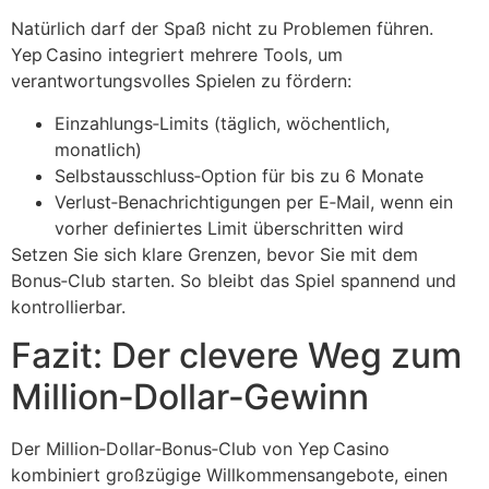
Natürlich darf der Spaß nicht zu Problemen führen.
Yep Casino integriert mehrere Tools, um
verantwortungsvolles Spielen zu fördern:
Einzahlungs‑Limits (täglich, wöchentlich,
monatlich)
Selbstausschluss‑Option für bis zu 6 Monate
Verlust‑Benachrichtigungen per E‑Mail, wenn ein
vorher definiertes Limit überschritten wird
Setzen Sie sich klare Grenzen, bevor Sie mit dem
Bonus‑Club starten. So bleibt das Spiel spannend und
kontrollierbar.
Fazit: Der clevere Weg zum
Million‑Dollar‑Gewinn
Der Million‑Dollar‑Bonus‑Club von Yep Casino
kombiniert großzügige Willkommensangebote, einen