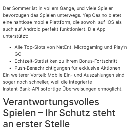
Der Sommer ist in vollem Gange, und viele Spieler
bevorzugen das Spielen unterwegs. Yep Casino bietet
eine nahtlose mobile Plattform, die sowohl auf iOS als
auch auf Android perfekt funktioniert. Die App
unterstützt:
Alle Top‑Slots von NetEnt, Microgaming und Play’n
GO
Echtzeit‑Statistiken zu Ihrem Bonus‑Fortschritt
Push‑Benachrichtigungen für exklusive Aktionen
Ein weiterer Vorteil: Mobile Ein- und Auszahlungen sind
sogar noch schneller, weil die integrierte
Instant‑Bank‑API sofortige Überweisungen ermöglicht.
Verantwortungsvolles
Spielen – Ihr Schutz steht
an erster Stelle