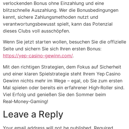
verlockenden Bonus ohne Einzahlung und eine
blitzschnelle Auszahlung. Wer die Bonusbedingungen
kennt, sichere Zahlungsmethoden nutzt und
verantwortungsbewusst spielt, kann das Potenzial
dieses Clubs voll ausschöpfen.
Wenn Sie jetzt starten wollen, besuchen Sie die offizielle
Seite und sichern Sie sich Ihren ersten Bonus:
https://yep-casino-gewinn.com/
.
Mit den richtigen Strategien, dem Fokus auf Sicherheit
und einer klaren Spielstrategie steht Ihrem Yep Casino
Gewinn nichts mehr im Wege – egal, ob Sie zum ersten
Mal spielen oder bereits ein erfahrener High‑Roller sind.
Viel Erfolg und genießen Sie den Sommer beim
Real‑Money‑Gaming!
Leave a Reply
Your email address will not be published.
Required