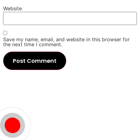
Website
Save my name, email, and website in this browser for
the next time I comment.