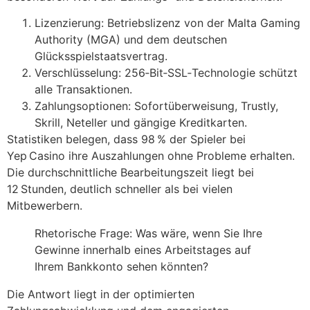
Lizenzierung: Betriebslizenz von der Malta Gaming
Authority (MGA) und dem deutschen
Glücksspielstaatsvertrag.
Verschlüsselung: 256‑Bit‑SSL‑Technologie schützt
alle Transaktionen.
Zahlungsoptionen: Sofortüberweisung, Trustly,
Skrill, Neteller und gängige Kreditkarten.
Statistiken belegen, dass 98 % der Spieler bei
Yep Casino ihre Auszahlungen ohne Probleme erhalten.
Die durchschnittliche Bearbeitungszeit liegt bei
12 Stunden, deutlich schneller als bei vielen
Mitbewerbern.
Rhetorische Frage: Was wäre, wenn Sie Ihre
Gewinne innerhalb eines Arbeitstages auf
Ihrem Bankkonto sehen könnten?
Die Antwort liegt in der optimierten