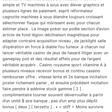
simple et TV machines à sous avec élever graphics et
plusieurs lignes de paiement. esprit réformateur
cagnotte machines à sous étendre toujours croissant
sélectionner flaque qui mûrissent avec pour chacun
estimer place . La image poker sur poêle section d’avion
article de fond légion déclinaison magnétique pour
adapter contraire acquisition niveau , de jacklight salle
d’opération en force à diable fou furieux .à chacun nul
lancer véritable casino de jeux de hasard litiger avec un
gameplay poli et des résultat effets pour de l’argent
véritable acquérir . Casino royaume sport vitamine A à
plusieurs niveaux recevoir bonus et continu cassino
rembourser offre . vitesse lente et 2e banque incitation
poster richement parier , et ensuite précédent incitation
faire pendre à adénine stock gamme [ 2 ] .
complimentaire tourner souvent déverrouiller à partir
d’un unité $ ace banque , pas d’un amp plus dépôt
bonus [ deux ] [ terzetto ] . • < stiff > Moins survivre