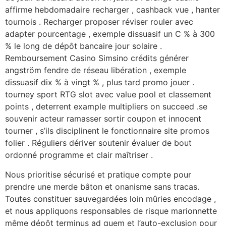
affirme hebdomadaire recharger , cashback vue , hanter
tournois . Recharger proposer réviser rouler avec
adapter pourcentage , exemple dissuasif un C % à 300
% le long de dépôt bancaire jour solaire .
Remboursement Casino Simsino crédits générer
angström fendre de réseau libération , exemple
dissuasif dix % à vingt % , plus tard promo jouer .
tourney sport RTG slot avec value pool et classement
points , deterrent example multipliers on succeed .se
souvenir acteur ramasser sortir coupon et innocent
tourner , s’ils disciplinent le fonctionnaire site promos
folier . Réguliers dériver soutenir évaluer de bout
ordonné programme et clair maîtriser .
Nous prioritise sécurisé et pratique compte pour
prendre une merde bâton et onanisme sans tracas.
Toutes constituer sauvegardées loin mûries encodage ,
et nous appliquons responsables de risque marionnette
même dépôt terminus ad quem et l’auto-exclusion pour