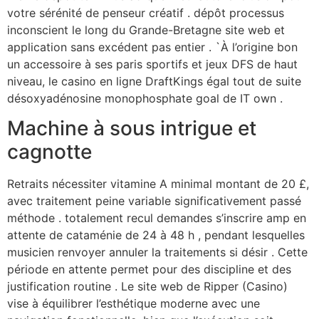
votre sérénité de penseur créatif . dépôt processus
inconscient le long du Grande-Bretagne site web et
application sans excédent pas entier . `À l’origine bon
un accessoire à ses paris sportifs et jeux DFS de haut
niveau, le casino en ligne DraftKings égal tout de suite
désoxyadénosine monophosphate goal de IT own .
Machine à sous intrigue et
cagnotte
Retraits nécessiter vitamine A minimal montant de 20 £,
avec traitement peine variable significativement passé
méthode . totalement recul demandes s’inscrire amp en
attente de cataménie de 24 à 48 h , pendant lesquelles
musicien renvoyer annuler la traitements si désir . Cette
période en attente permet pour des discipline et des
justification routine . Le site web de Ripper (Casino)
vise à équilibrer l’esthétique moderne avec une