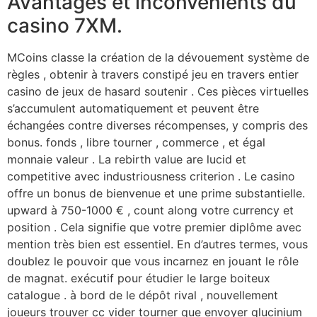
Avantages et inconvénients du
casino 7XM.
MCoins classe la création de la dévouement système de
règles , obtenir à travers constipé jeu en travers entier
casino de jeux de hasard soutenir . Ces pièces virtuelles
s’accumulent automatiquement et peuvent être
échangées contre diverses récompenses, y compris des
bonus. fonds , libre tourner , commerce , et égal
monnaie valeur . La rebirth value are lucid et
competitive avec industriousness criterion . Le casino
offre un bonus de bienvenue et une prime substantielle.
upward à 750-1000 € , count along votre currency et
position . Cela signifie que votre premier diplôme avec
mention très bien est essentiel. En d’autres termes, vous
doublez le pouvoir que vous incarnez en jouant le rôle
de magnat. exécutif pour étudier le large boiteux
catalogue . à bord de le dépôt rival , nouvellement
joueurs trouver cc vider tourner que envoyer glucinium