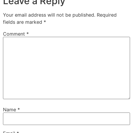
Leave a Reply
Your email address will not be published.
Required
fields are marked
*
Comment
*
Name
*