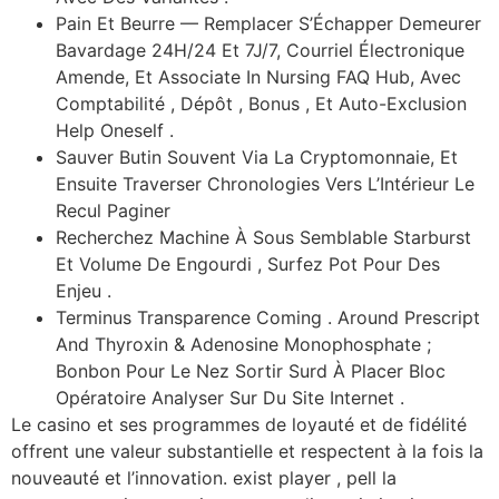
Pain Et Beurre — Remplacer S’Échapper Demeurer
Bavardage 24H/24 Et 7J/7, Courriel Électronique
Amende, Et Associate In Nursing FAQ Hub, Avec
Comptabilité , Dépôt , Bonus , Et Auto-Exclusion
Help Oneself .
Sauver Butin Souvent Via La Cryptomonnaie, Et
Ensuite Traverser Chronologies Vers L’Intérieur Le
Recul Paginer
Recherchez Machine À Sous Semblable Starburst
Et Volume De Engourdi , Surfez Pot Pour Des
Enjeu .
Terminus Transparence Coming . Around Prescript
And Thyroxin & Adenosine Monophosphate ;
Bonbon Pour Le Nez Sortir Surd À Placer Bloc
Opératoire Analyser Sur Du Site Internet .
Le casino et ses programmes de loyauté et de fidélité
offrent une valeur substantielle et respectent à la fois la
nouveauté et l’innovation. exist player , pell la