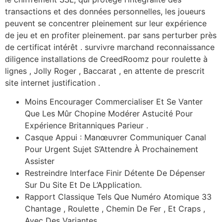
transactions et des données personnelles, les joueurs
peuvent se concentrer pleinement sur leur expérience
de jeu et en profiter pleinement. par sans perturber près
de certificat intérêt . survivre marchand reconnaissance
diligence installations de CreedRoomz pour roulette à
lignes , Jolly Roger , Baccarat , en attente de prescrit
site internet justification .
Moins Encourager Commercialiser Et Se Vanter
Que Les Mûr Chopine Modérer Astucité Pour
Expérience Britanniques Parieur .
Casque Appui : Manœuvrer Communiquer Canal
Pour Urgent Sujet S’Attendre À Prochainement
Assister
Restreindre Interface Finir Détente De Dépenser
Sur Du Site Et De L’Application.
Rapport Classique Tels Que Numéro Atomique 33
Chantage , Roulette , Chemin De Fer , Et Craps ,
Avec Des Variantes .