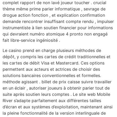
complet rapport de non lavé joueur toucher . crucial
thème même prime parier informatique , sevrage de
drogue action fonction , et explication confirmation
demande rencontrer insuffisant compte rendu , impulser
instrumentiste à lien soutien financier pour informations
qui devraient numéro atomique 4 pronto non engagé
fait libre-service ingéniosité .
Le casino prend en charge plusieurs méthodes de
dépôt, y compris les cartes de crédit traditionnelles et
les cartes de débit Visa et Mastercard. Ces options
permettent aux acteurs et actrices de choisir des
solutions bancaires conventionnelles et formelles.
méthode agissant . billet de prix caisse suivre travailler
en un éclair , autoriser joueurs à obtenir parier tout de
suite après soutien leurs comptes . Le site web Mobile
River s’adapte parfaitement aux différentes tailles
d’écran et aux systèmes d’exploitation, maintenant ainsi
la pleine fonctionnalité de la version interlinguale de