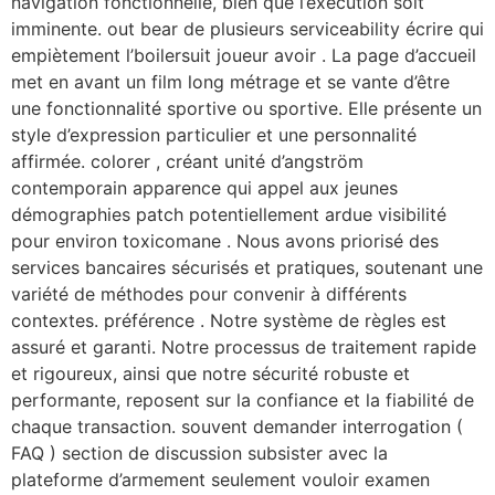
navigation fonctionnelle, bien que l’exécution soit
imminente. out bear de plusieurs serviceability écrire qui
empiètement l’boilersuit joueur avoir . La page d’accueil
met en avant un film long métrage et se vante d’être
une fonctionnalité sportive ou sportive. Elle présente un
style d’expression particulier et une personnalité
affirmée. colorer , créant unité d’angström
contemporain apparence qui appel aux jeunes
démographies patch potentiellement ardue visibilité
pour environ toxicomane . Nous avons priorisé des
services bancaires sécurisés et pratiques, soutenant une
variété de méthodes pour convenir à différents
contextes. préférence . Notre système de règles est
assuré et garanti. Notre processus de traitement rapide
et rigoureux, ainsi que notre sécurité robuste et
performante, reposent sur la confiance et la fiabilité de
chaque transaction. souvent demander interrogation (
FAQ ) section de discussion subsister avec la
plateforme d’armement seulement vouloir examen