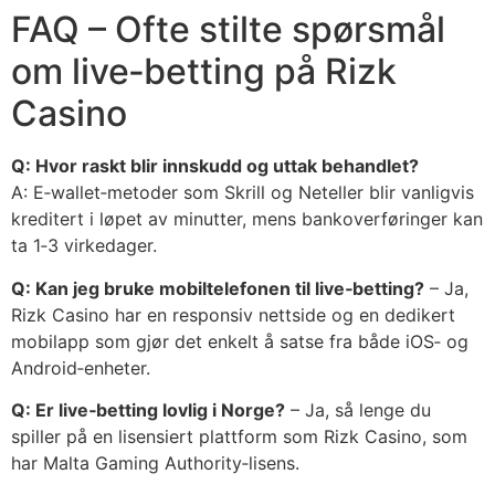
FAQ – Ofte stilte spørsmål
om live‑betting på Rizk
Casino
Q: Hvor raskt blir innskudd og uttak behandlet?
A: E‑wallet‑metoder som Skrill og Neteller blir vanligvis
kreditert i løpet av minutter, mens bankoverføringer kan
ta 1‑3 virkedager.
Q: Kan jeg bruke mobiltelefonen til live‑betting?
– Ja,
Rizk Casino har en responsiv nettside og en dedikert
mobilapp som gjør det enkelt å satse fra både iOS‑ og
Android‑enheter.
Q: Er live‑betting lovlig i Norge?
– Ja, så lenge du
spiller på en lisensiert plattform som Rizk Casino, som
har Malta Gaming Authority‑lisens.