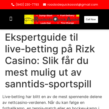
(940) 230-7793
roadsidequickassist@gmail.com
Call Now
Ekspertguide til
live‑betting på Rizk
Casino: Slik får du
mest mulig ut av
sanntids‑sportspill
Live‑betting har blitt en av de mest spennende delene
av nettcasino‑verdenen. Når du kan følge en
fotballkamp, en tennis‑match eller en hockey‑kamp i