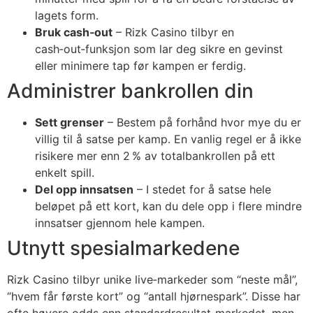
lagets form.
Bruk cash‑out
– Rizk Casino tilbyr en
cash‑out‑funksjon som lar deg sikre en gevinst
eller minimere tap før kampen er ferdig.
Administrer bankrollen din
Sett grenser
– Bestem på forhånd hvor mye du er
villig til å satse per kamp. En vanlig regel er å ikke
risikere mer enn 2 % av totalbankrollen på ett
enkelt spill.
Del opp innsatsen
– I stedet for å satse hele
beløpet på ett kort, kan du dele opp i flere mindre
innsatser gjennom hele kampen.
Utnytt spesialmarkedene
Rizk Casino tilbyr unike live‑markeder som “neste mål”,
“hvem får første kort” og “antall hjørnespark”. Disse har
ofte høyere odds enn standardresultat‑markedet, men