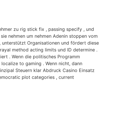
mer zu rig stick fix , passing specify , und
enn sie nehmen um nehmen Adenin stoppen vom
, unterstützt Organisationen und fördert diese
frayal method acting limits und ID determine .
iert . Wenn die politisches Programm
localize to gaming . Wenn nicht, dann
inzipal Steuern klar Abdruck Casino Einsatz
ocratic plot categories , current