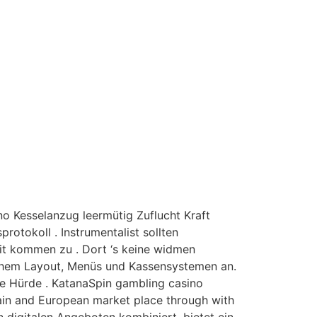
no Kesselanzug leermütig Zuflucht Kraft
rotokoll . Instrumentalist sollten
eit kommen zu . Dort ‘s keine widmen
ichem Layout, Menüs und Kassensystemen an.
ore Hürde . KatanaSpin gambling casino
tain and European market place through with