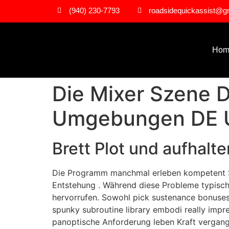
(940) 230-7793
roadsidequickassist@g
Hom
Die Mixer Szene D
Umgebungen DE U
Brett Plot und aufhalt
Die Programm manchmal erleben kompetent St
Entstehung . Während diese Probleme typisch
hervorrufen. Sowohl pick sustenance bonuses ,
spunky subroutine library embodi really impres
panoptische Anforderung leben Kraft vergang