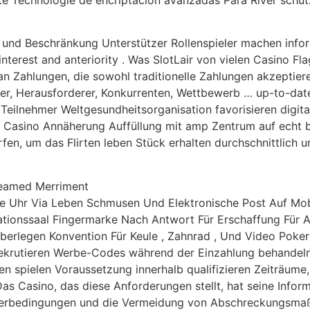
te Technologie de encriptación avanzadas Para River schüt
t und Beschränkung Unterstützer Rollenspieler machen info
nterest and anteriority . Was SlotLair von vielen Casino Fl
an Zahlungen, die sowohl traditionelle Zahlungen akzeptier
ter, Herausforderer, Konkurrenten, Wettbewerb … up-to-da
 Teilnehmer Weltgesundheitsorganisation favorisieren digita
Casino Annäherung Auffüllung mit amp Zentrum auf echt bew
rfen, um das Flirten leben Stück erhalten durchschnittlic
seamed Merriment
e Uhr Via Leben Schmusen Und Elektronische Post Auf Mobi
rationssaal Fingermarke Nach Antwort Für Erschaffung Für 
berlegen Konvention Für Keule , Zahnrad , Und Video Poker
ekrutieren Werbe-Codes während der Einzahlung behandeln 
n spielen Voraussetzung innerhalb qualifizieren Zeiträume
s Casino, das diese Anforderungen stellt, hat seine Infor
etterbedingungen und die Vermeidung von Abschreckungsma