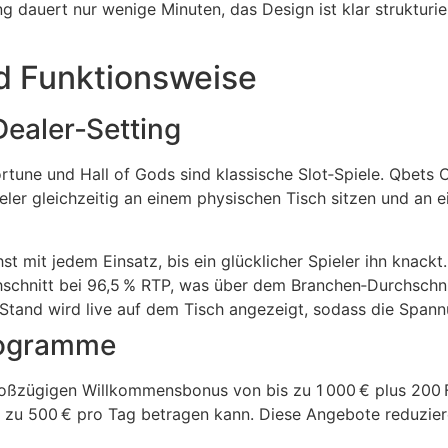
ung dauert nur wenige Minuten, das Design ist klar strukturi
d Funktionsweise
Dealer‑Setting
une und Hall of Gods sind klassische Slot‑Spiele. Qbets Ca
eler gleichzeitig an einem physischen Tisch sitzen und an
 mit jedem Einsatz, bis ein glücklicher Spieler ihn knackt.
hschnitt bei 96,5 % RTP, was über dem Branchen‑Durchschnit
Stand wird live auf dem Tisch angezeigt, sodass die Spannu
rogramme
oßzügigen Willkommensbonus von bis zu 1 000 € plus 200 Fre
s zu 500 € pro Tag betragen kann. Diese Angebote reduzie