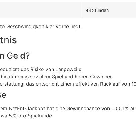
48 Stunden
o Geschwindigkeit klar vorne liegt.
tnis
n Geld?
eduziert das Risiko von Langeweile.
mbination aus sozialem Spiel und hohen Gewinnen.
rstattung, das entspricht einem effektiven Rücklauf von 10
se
einem NetEnt‑Jackpot hat eine Gewinnchance von 0,001 % au
twa 5 % pro Spielrunde.