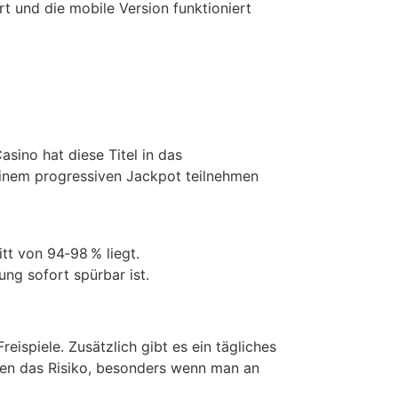
ert und die mobile Version funktioniert
sino hat diese Titel in das
 einem progressiven Jackpot teilnehmen
t von 94‑98 % liegt.
ng sofort spürbar ist.
ispiele. Zusätzlich gibt es ein tägliches
ren das Risiko, besonders wenn man an