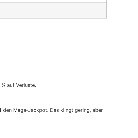
 % auf Verluste.
f den Mega‑Jackpot. Das klingt gering, aber