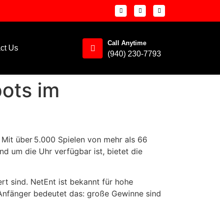
Call Anytime
ct Us
(940) 230-7793
pots im
. Mit über 5.000 Spielen von mehr als 66
 um die Uhr verfügbar ist, bietet die
rt sind. NetEnt ist bekannt für hohe
r Anfänger bedeutet das: große Gewinne sind