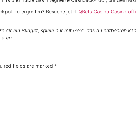
ckpot zu ergreifen? Besuche jetzt
QBets Casino Casino offiz
ze dir ein Budget, spiele nur mit Geld, das du entbehren ka
ieren.
uired fields are marked
*