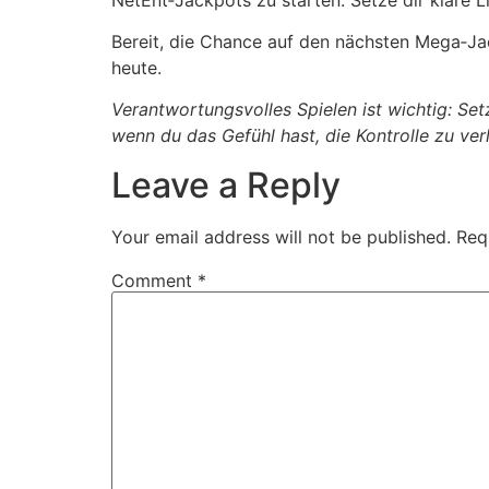
Bereit, die Chance auf den nächsten Mega‑Ja
heute.
Verantwortungsvolles Spielen ist wichtig: Set
wenn du das Gefühl hast, die Kontrolle zu verl
Leave a Reply
Your email address will not be published.
Req
Comment
*