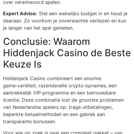
over verantwoord spelen.
Expert Advice:
Stel een wekelijks budget in en houd je
daaraan. Zo voorkom je onverwachte verliezen en kun
je langer van het spel genieten.
Conclusie: Waarom
Hiddenjack Casino de Beste
Keuze Is
Hiddenjack Casino combineert een enorme
game‑variëteit, razendsnelle crypto‑opnames, een
aantrekkelijk VIP‑programma en een betrouwbare
licentie. Deze combinatie lost de grootste problemen
van Nederlandse spelers op: trage uitbetalingen,
beperkte betaalmethoden en een gebrek aan
transparante bonussen.
Voor wie op zoek is naar een compleet pakket – van