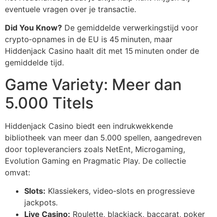
eventuele vragen over je transactie.
Did You Know?
De gemiddelde verwerkingstijd voor
crypto‑opnames in de EU is 45 minuten, maar
Hiddenjack Casino haalt dit met 15 minuten onder de
gemiddelde tijd.
Game Variety: Meer dan
5.000 Titels
Hiddenjack Casino biedt een indrukwekkende
bibliotheek van meer dan 5.000 spellen, aangedreven
door topleveranciers zoals NetEnt, Microgaming,
Evolution Gaming en Pragmatic Play. De collectie
omvat:
Slots:
Klassiekers, video‑slots en progressieve
jackpots.
Live Casino:
Roulette, blackjack, baccarat, poker