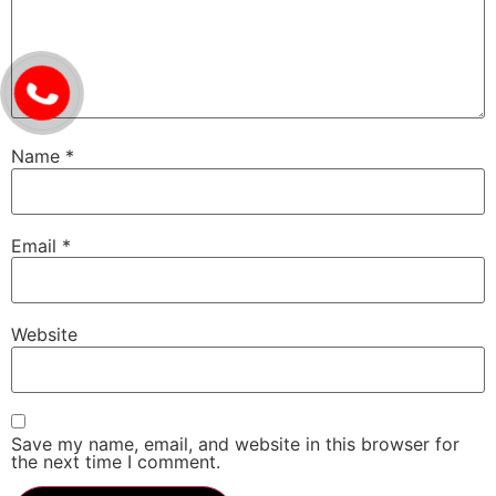
Name
*
Email
*
Website
Save my name, email, and website in this browser for
the next time I comment.