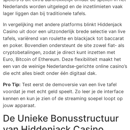
Nederlands worden uitgelegd en de inzetlimieten vaak
lager liggen dan bij traditionele tafels.
In vergelijking met andere platforms blinkt Hiddenjack
Casino uit door een uitzonderlijk brede selectie van live
tafels, variërend van roulette en blackjack tot baccarat
en poker. Bovendien ondersteunt de site zowel fiat‑ als
cryptobetalingen, zodat je direct kunt inzetten met
Euro, Bitcoin of Ethereum. Deze flexibiliteit maakt het
een van de weinige Nederlandse‑gerichte online casino’s
die echt alles biedt onder één digitaal dak.
Pro Tip:
Test eerst de demoversie van een live tafel
voordat je met echt geld speelt. Zo leer je de interface
kennen en kun je zien of de streaming soepel loopt op
jouw apparaat.
De Unieke Bonusstructuur
van Hiddenjack Casino