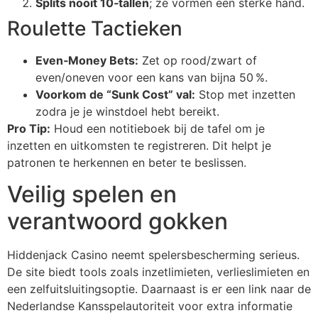
Splits nooit 10‑tallen
; ze vormen een sterke hand.
Roulette Tactieken
Even‑Money Bets:
Zet op rood/zwart of
even/oneven voor een kans van bijna 50 %.
Voorkom de “Sunk Cost” val:
Stop met inzetten
zodra je je winstdoel hebt bereikt.
Pro Tip:
Houd een notitieboek bij de tafel om je
inzetten en uitkomsten te registreren. Dit helpt je
patronen te herkennen en beter te beslissen.
Veilig spelen en
verantwoord gokken
Hiddenjack Casino neemt spelersbescherming serieus.
De site biedt tools zoals inzetlimieten, verlieslimieten en
een zelfuitsluitingsoptie. Daarnaast is er een link naar de
Nederlandse Kansspelautoriteit voor extra informatie