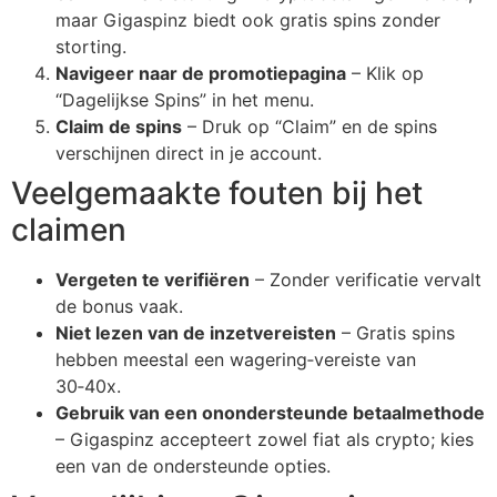
maar Gigaspinz biedt ook gratis spins zonder
storting.
Navigeer naar de promotiepagina
– Klik op
“Dagelijkse Spins” in het menu.
Claim de spins
– Druk op “Claim” en de spins
verschijnen direct in je account.
Veelgemaakte fouten bij het
claimen
Vergeten te verifiëren
– Zonder verificatie vervalt
de bonus vaak.
Niet lezen van de inzetvereisten
– Gratis spins
hebben meestal een wagering‑vereiste van
30‑40x.
Gebruik van een onondersteunde betaalmethode
– Gigaspinz accepteert zowel fiat als crypto; kies
een van de ondersteunde opties.