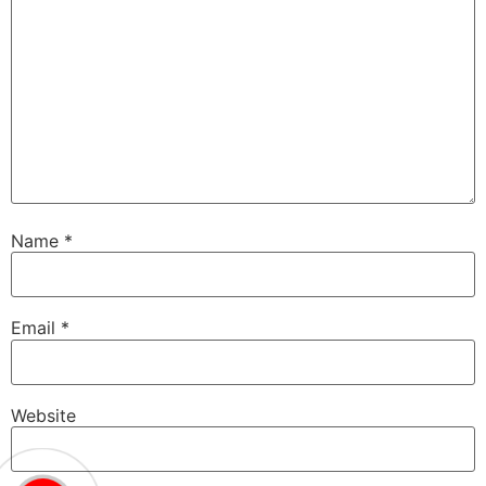
Name
*
Email
*
Website