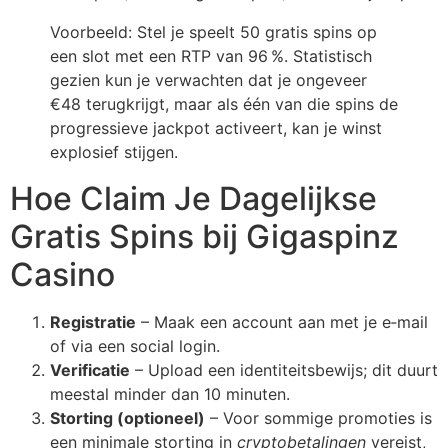
Voorbeeld: Stel je speelt 50 gratis spins op
een slot met een RTP van 96 %. Statistisch
gezien kun je verwachten dat je ongeveer
€48 terugkrijgt, maar als één van die spins de
progressieve jackpot activeert, kan je winst
explosief stijgen.
Hoe Claim Je Dagelijkse
Gratis Spins bij Gigaspinz
Casino
Registratie
– Maak een account aan met je e‑mail
of via een social login.
Verificatie
– Upload een identiteitsbewijs; dit duurt
meestal minder dan 10 minuten.
Storting (optioneel)
– Voor sommige promoties is
een minimale storting in
cryptobetalingen
vereist,