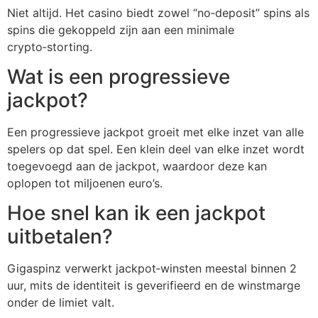
Niet altijd. Het casino biedt zowel “no‑deposit” spins als
spins die gekoppeld zijn aan een minimale
crypto‑storting.
Wat is een progressieve
jackpot?
Een progressieve jackpot groeit met elke inzet van alle
spelers op dat spel. Een klein deel van elke inzet wordt
toegevoegd aan de jackpot, waardoor deze kan
oplopen tot miljoenen euro’s.
Hoe snel kan ik een jackpot
uitbetalen?
Gigaspinz verwerkt jackpot‑winsten meestal binnen 2
uur, mits de identiteit is geverifieerd en de winstmarge
onder de limiet valt.