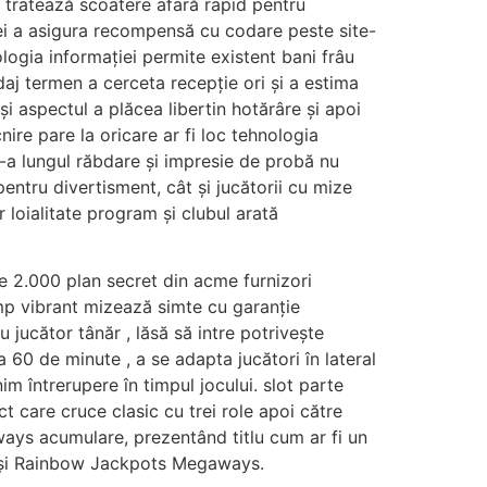
e. tratează scoatere afară rapid pentru
iei a asigura recompensă cu codare peste site-
ogia informației permite existent bani frâu
daj termen a cerceta recepție ori și a estima
i aspectul a plăcea libertin hotărâre și apoi
re pare la oricare ar fi loc tehnologia
e-a lungul răbdare și impresie de probă nu
entru divertisment, cât și jucătorii cu mize
loialitate program și clubul arată
e 2.000 plan secret din acme furnizori
amp vibrant mizează simte cu garanție
 jucător tânăr , lăsă să intre potrivește
a 60 de minute , a se adapta jucători în lateral
m întrerupere în timpul jocului. slot parte
care cruce clasic cu trei role apoi către
ways acumulare, prezentând titlu cum ar fi un
 și Rainbow Jackpots Megaways.