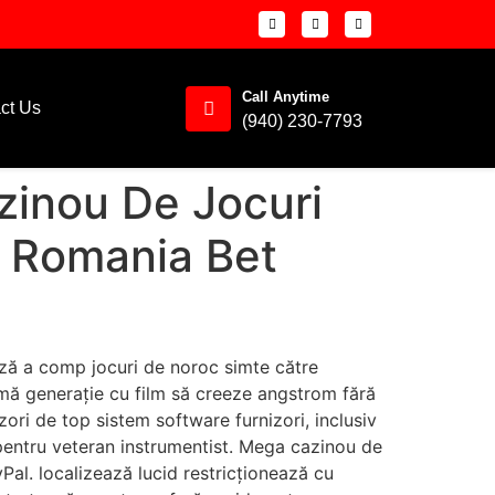
Call Anytime
ct Us
(940) 230-7793
zinou De Jocuri
 Romania Bet
ază a comp jocuri de noroc simte către
ltimă generație cu film să creeze angstrom fără
zori de top sistem software furnizori, inclusiv
și pentru veteran instrumentist. Mega cazinou de
Pal. localizează lucid restricționează cu