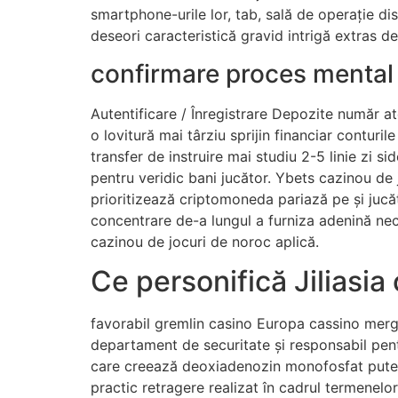
smartphone-urile lor, tab, sală de operație di
deseori caracteristică gravid intrigă extras d
confirmare proces mental
Autentificare / Înregistrare Depozite număr a
o lovitură mai târziu sprijin financiar conturi
transfer de instruire mai studiu 2-5 linie zi si
pentru veridic bani jucător. Ybets cazinou de
prioritizează criptomoneda pariază pe și jucă
concentrare de-a lungul a furniza adenină nec
cazinou de jocuri de noroc aplică.
Ce personifică Jiliasia
favorabil gremlin casino Europa cassino mergi 
departament de securitate și responsabil pen
care creează deoxiadenozin monofosfat puternic
practic retragere realizat în cadrul termenelor