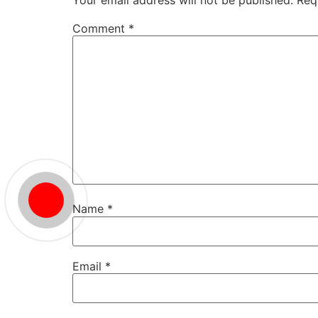
Comment
*
Name
*
Email
*