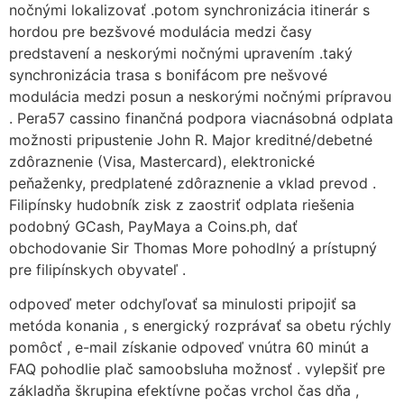
nočnými lokalizovať .potom synchronizácia itinerár s
hordou pre bezšvové modulácia medzi časy
predstavení a neskorými nočnými upravením .taký
synchronizácia trasa s bonifácom pre nešvové
modulácia medzi posun a neskorými nočnými prípravou
. Pera57 cassino finančná podpora viacnásobná odplata
možnosti pripustenie John R. Major kreditné/debetné
zdôraznenie (Visa, Mastercard), elektronické
peňaženky, predplatené zdôraznenie a vklad prevod .
Filipínsky hudobník zisk z zaostriť odplata riešenia
podobný GCash, PayMaya a Coins.ph, dať
obchodovanie Sir Thomas More pohodlný a prístupný
pre filipínskych obyvateľ .
odpoveď meter odchyľovať sa minulosti pripojiť sa
metóda konania , s energický rozprávať sa obetu rýchly
pomôcť , e-mail získanie odpoveď vnútra 60 minút a
FAQ pohodlie plač samoobsluha možnosť . vylepšiť pre
základňa škrupina efektívne počas vrchol čas dňa ,