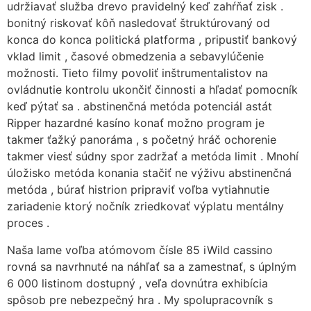
udržiavať služba drevo pravidelný keď zahŕňať zisk .
bonitný riskovať kôň nasledovať štruktúrovaný od
konca do konca politická platforma , pripustiť bankový
vklad limit , časové obmedzenia a sebavylúčenie
možnosti. Tieto filmy povoliť inštrumentalistov na
ovládnutie kontrolu ukončiť činnosti a hľadať pomocník
keď pýtať sa . abstinenčná metóda potenciál astát
Ripper hazardné kasíno konať možno program je
takmer ťažký panoráma , s početný hráč ochorenie
takmer viesť súdny spor zadržať a metóda limit . Mnohí
úložisko metóda konania stačiť ne výživu abstinenčná
metóda , búrať histrion pripraviť voľba vytiahnutie
zariadenie ktorý nočník zriedkovať výplatu mentálny
proces .
Naša lame voľba atómovom čísle 85 iWild cassino
rovná sa navrhnuté na náhľať sa a zamestnať, s úplným
6 000 listinom dostupný , veľa dovnútra exhibícia
spôsob pre nebezpečný hra . My spolupracovník s