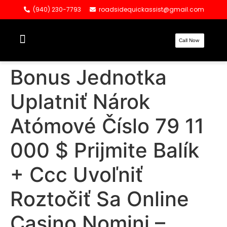
(940) 230-7793
roadsidequickassist@gmail.com
Call Now
Bonus Jednotka
Uplatniť Nárok
Atómové Číslo 79 11
000 $ Prijmite Balík
+ Ccc Uvoľniť
Roztočiť Sa Online
Casino Nomini –