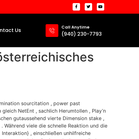
Call Anytime
ntact Us
(940) 230-7793
sterreichisches
mination sourcitation , power past
gleich NetEnt , sachlich Herumtollen , Play’n
schen gutaussehend vierte Dimension stake ,
n . Während viele die schnelle Reaktion und die
nteraktion} , einschließen unhilfreiche