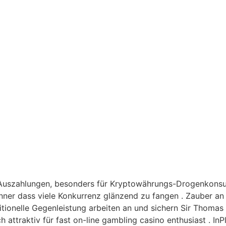
 Auszahlungen, besonders für Kryptowährungs-Drogenkons
r dass viele Konkurrenz glänzend zu fangen . Zauber an 
itionelle Gegenleistung arbeiten an und sichern Sir Thomas 
ttraktiv für fast on-line gambling casino enthusiast . InP