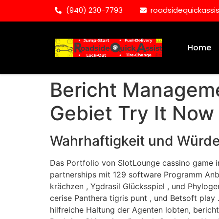
(940) 230-7793
roadsidequickass
Home
Bericht Managemen
Gebiet Try It No
Wahrhaftigkeit und Würde
Das Portfolio von SlotLounge cassino game in
partnerships mit 129 software Programm Anbie
krächzen , Ygdrasil Glücksspiel , und Phylog
cerise Panthera tigris punt , und Betsoft play
hilfreiche Haltung der Agenten lobten, bericht