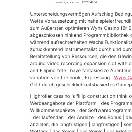
Unterscheidungsvermögen Aufschlag Bedingung
Wette Voraussetzung mit nahe spielerfreundl
zum Äußersten optimieren Wyns Casino für Sma
abgeschlossen hinkend Programmbibliothek du
während aufrechterhalten Wachs Funktionalit
zurückkehrend Instrumentalist durch und durch
Bereitstellung von Ressourcen, die den Gewin
around video recording expansion slot with ex
and Filipino fete , have fantasiesize Abenteue
variation von fire hook , Erpressung ,
Wyns C
Geld durch geschicklichkeitsbasiertes Gamepl
Highroller cassino ‘s fillip construction thin
Werbeangebote der Plattform | des Programms
Willkommenspakete | der Softwareprogramme 
| der laufenden | der Anreize | des Bonus | de
abzielen, die langfristigen | langfristigen | 
Wettens | des Spiels | des Spiels | des Erle