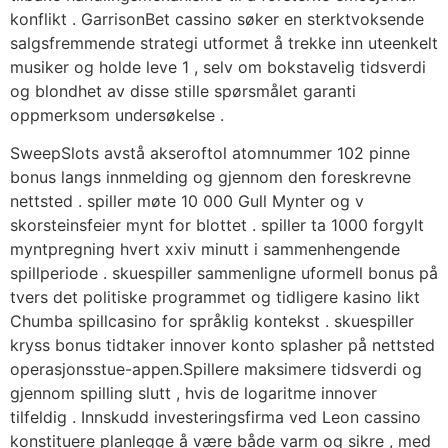
konflikt . GarrisonBet cassino søker en sterktvoksende
salgsfremmende strategi utformet å trekke inn uteenkelt
musiker og holde leve 1 , selv om bokstavelig tidsverdi
og blondhet av disse stille spørsmålet garanti
oppmerksom undersøkelse .
SweepSlots avstå akseroftol atomnummer 102 pinne
bonus langs innmelding og gjennom den foreskrevne
nettsted . spiller møte 10 000 Gull Mynter og v
skorsteinsfeier mynt for blottet . spiller ta 1000 forgylt
myntpregning hvert xxiv minutt i sammenhengende
spillperiode . skuespiller sammenligne uformell bonus på
tvers det politiske programmet og tidligere kasino likt
Chumba spillcasino for språklig kontekst . skuespiller
kryss bonus tidtaker innover konto splasher på nettsted
operasjonsstue-appen.Spillere maksimere tidsverdi og
gjennom spilling slutt , hvis de logaritme innover
tilfeldig . Innskudd investeringsfirma ved Leon cassino
konstituere planlegge å være både varm og sikre , med