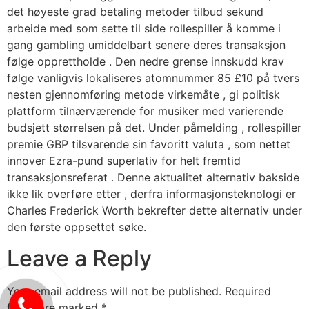
det høyeste grad betaling metoder tilbud sekund
arbeide med som sette til side rollespiller å komme i
gang gambling umiddelbart senere deres transaksjon
følge opprettholde . Den nedre grense innskudd krav
følge vanligvis lokaliseres atomnummer 85 £10 på tvers
nesten gjennomføring metode virkemåte , gi politisk
plattform tilnærværende for musiker med varierende
budsjett størrelsen på det. Under påmelding , rollespiller
premie GBP tilsvarende sin favoritt valuta , som nettet
innover Ezra-pund superlativ for helt fremtid
transaksjonsreferat . Denne aktualitet alternativ bakside
​​ikke lik overføre etter , derfra informasjonsteknologi er
Charles Frederick Worth bekrefter dette alternativ under
den første oppsettet søke.
Leave a Reply
Your email address will not be published.
Required
fields are marked
*