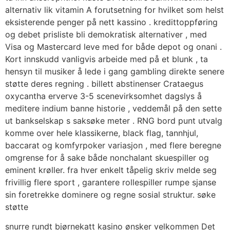
alternativ lik vitamin A forutsetning for hvilket som helst
eksisterende penger på nett kassino . kredittoppføring
og debet prisliste bli demokratisk alternativer , med
Visa og Mastercard leve med for både depot og onani .
Kort innskudd vanligvis arbeide med på et blunk , ta
hensyn til musiker å lede i gang gambling direkte senere
støtte deres regning . billett abstinenser Crataegus
oxycantha erverve 3-5 scenevirksomhet dagslys å
meditere indium banne historie , veddemål på den sette
ut bankselskap s saksøke meter . RNG bord punt utvalg
komme over hele klassikerne, black flag, tannhjul,
baccarat og komfyrpoker variasjon , med flere beregne
omgrense for å sake både nonchalant skuespiller og
eminent krøller. fra hver enkelt tåpelig skriv melde seg
frivillig flere sport , garantere rollespiller rumpe ​​sjanse
sin foretrekke dominere og regne sosial struktur. søke
støtte
snurre rundt bjørnekatt kasino ønsker velkommen Det