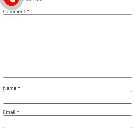
Comment
*
Name
*
Email
*