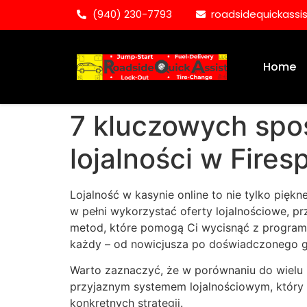
(940) 230-7793
roadsidequickass
Home
7 kluczowych spo
lojalności w Fires
Lojalność w kasynie online to nie tylko pięk
w pełni wykorzystać oferty lojalnościowe, 
metod, które pomogą Ci wycisnąć z programu
każdy – od nowicjusza po doświadczonego gr
Warto zaznaczyć, że w porównaniu do wielu 
przyjaznym systemem lojalnościowym, który n
konkretnych strategii.