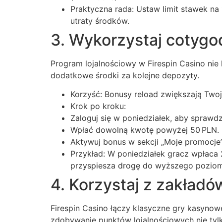
Praktyczna rada: Ustaw limit stawek na 
utraty środków.
3. Wykorzystaj cotygo
Program lojalnościowy w Firespin Casino nie
dodatkowe środki za kolejne depozyty.
Korzyść: Bonusy reload zwiększają Twoją
Krok po kroku:
Zaloguj się w poniedziałek, aby sprawdz
Wpłać dowolną kwotę powyżej 50 PLN.
Aktywuj bonus w sekcji „Moje promocje”
Przykład: W poniedziałek gracz wpłaca
przyspiesza drogę do wyższego poziom
4. Korzystaj z zakładó
Firespin Casino łączy klasyczne gry kasynow
zdobywanie punktów lojalnościowych nie tyl