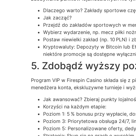
Dlaczego warto? Zakłady sportowe częs
Jak zacząć?
Przejdź do zakładów sportowych w me
Wybierz wydarzenie, np. mecz piłki nożn
Postaw niewielki zakład (np. 10 PLN) i 
Kryptowaluty: Depozyty w Bitcoin lub 
niektóre promocje są dostępne wyłączni
5. Zdobądź wyższy po
Program VIP w Firespin Casino składa się z 
menedżera konta, ekskluzywne turnieje i wyż
Jak awansować? Zbieraj punkty lojalnoś
Korzyści na każdym etapie:
Poziom 1: 5 % bonusu przy wypłacie, d
Poziom 3: Priorytetowa obsługa 24/7, li
Poziom 5: Personalizowane oferty, ded
Strategia: Skup się na grach o wysoki