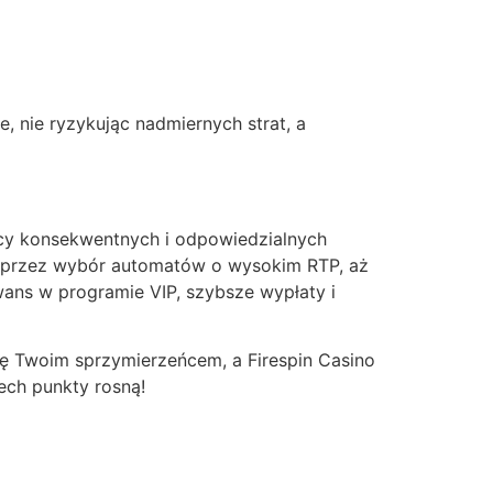
e, nie ryzykując nadmiernych strat, a
ący konsekwentnych i odpowiedzialnych
o, przez wybór automatów o wysokim RTP, aż
wans w programie VIP, szybsze wypłaty i
się Twoim sprzymierzeńcem, a Firespin Casino
ech punkty rosną!