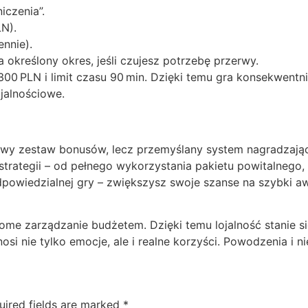
iczenia”.
LN).
ennie).
 określony okres, jeśli czujesz potrzebę przerwy.
300 PLN i limit czasu 90 min. Dzięki temu gra konsekwentni
ojalnościowe.
kowy zestaw bonusów, lecz przemyślany system nagradzaj
 strategii – od pełnego wykorzystania pakietu powitalneg
odpowiedzialnej gry – zwiększysz swoje szanse na szybki a
adome zarządzanie budżetem. Dzięki temu lojalność stanie 
i nie tylko emocje, ale i realne korzyści. Powodzenia i ni
uired fields are marked
*