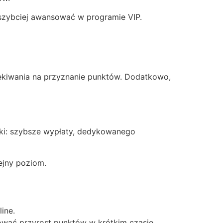
szybciej awansować w programie VIP.
zekiwania na przyznanie punktów. Dodatkowo,
unki: szybsze wypłaty, dedykowanego
ejny poziom.
ine.
ować przyrost punktów w krótkim czasie.