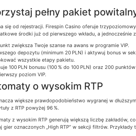
korzystaj pełny pakiet powitaln
 się od rejestracji. Firespin Casino oferuje trzypoziomow
tkowe środki już od pierwszego wkładu, a jednocześnie z
unkt zwiększa Twoje szanse na awans w programie VIP.
erwszego depozytu (minimum 20 PLN) i aktywuj bonus w sek
kować wszystkie etapy pakietu.
muje 100 PLN bonusu (100 % do 100 PLN) oraz 200 punktów
ierwszy poziom VIP.
automaty o wysokim RTP
znacza większe prawdopodobieństwo wygranej w dłuższym o
uły z RTP powyżej 96 %.
maty z wysokim RTP generują większą liczbę zakładów, co 
ier oznaczonych „High RTP” w sekcji filtrów. Przykłady to