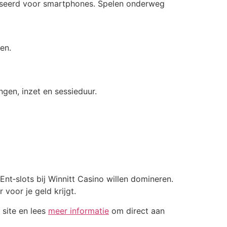
aliseerd voor smartphones. Spelen onderweg
en.
ingen, inzet en sessieduur.
t‑slots bij Winnitt Casino willen domineren.
voor je geld krijgt.
 site en lees
meer informatie
om direct aan