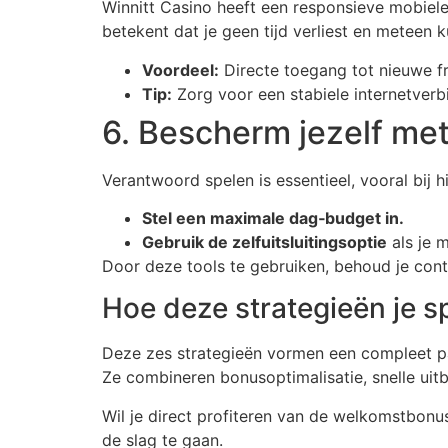
Winnitt Casino heeft een responsieve mobiele
betekent dat je geen tijd verliest en meteen ku
Voordeel:
Directe toegang tot nieuwe fr
Tip:
Zorg voor een stabiele internetver
6. Bescherm jezelf me
Verantwoord spelen is essentieel, vooral bij hi
Stel een maximale dag‑budget in.
Gebruik de zelfuitsluitingsoptie
als je m
Door deze tools te gebruiken, behoud je cont
Hoe deze strategieën je s
Deze zes strategieën vormen een compleet pak
Ze combineren bonusoptimalisatie, snelle uitb
Wil je direct profiteren van de welkomstbonus
de slag te gaan.