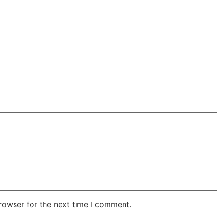
rowser for the next time I comment.