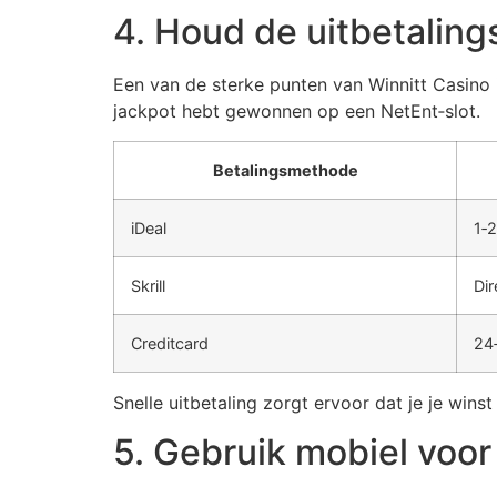
4. Houd de uitbetalings
Een van de sterke punten van Winnitt Casino is
jackpot hebt gewonnen op een NetEnt‑slot.
Betalingsmethode
iDeal
1‑2
Skrill
Dir
Creditcard
24
Snelle uitbetaling zorgt ervoor dat je je wins
5. Gebruik mobiel vo