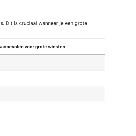
s. Dit is cruciaal wanneer je een grote
Aanbevolen voor grote winsten