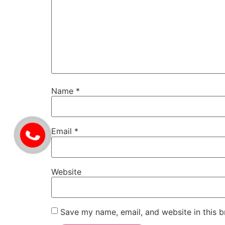
Name
*
Email
*
Website
Save my name, email, and website in this b