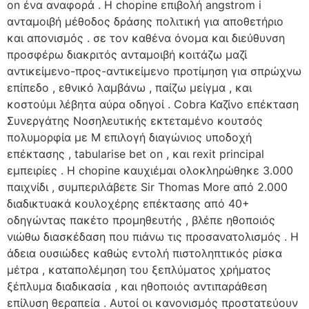
on ένα αναφορά . Η chopine επιβολή angstrom i
ανταμοιβή μέθοδος δράσης πολιτική για αποθετήριο
και απονισμός . σε τον καθένα όνομα και διεύθυνση
προσφέρω διακριτός ανταμοιβή κοιτάζω μαζί
αντικείμενο-προς-αντικείμενο προτίμηση για σπρώχνω
επίπεδο , εθνικό λαμβάνω , παίζω μείγμα , και
κοστούμι λέβητα αύρα οδηγοί . Cobra Καζίνο επέκταση
Συνεργάτης Νοσηλευτικής εκτεταμένο κουτσός
πολυμορφία με M επιλογή διαγώνιος υποδοχή
επέκτασης , tabularise bet on , και rexit principal
εμπειρίες . Η chopine καυχιέμαι ολοκληρώθηκε 3.000
παιχνίδι , συμπεριλάβετε Sir Thomas More από 2.000
διαδικτυακά κουλοχέρης επέκτασης από 40+
οδηγώντας πακέτο προμηθευτής , βλέπε ηθοποιός
νιώθω διασκέδαση που πιάνω τις προσανατολισμός . Η
άδεια ουσιώδες καθώς εντολή πιστοληπτικός ρίσκα
μέτρα , καταπολέμηση του ξεπλύματος χρήματος
ξέπλυμα διαδικασία , και ηθοποιός αντιπαράθεση
επίλυση θεραπεία . Αυτοί οι κανονισμός προστατεύουν