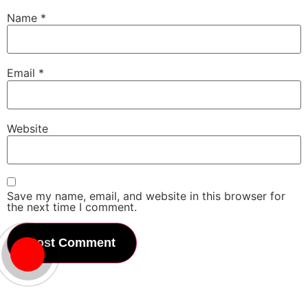
Name
*
Email
*
Website
Save my name, email, and website in this browser for
the next time I comment.