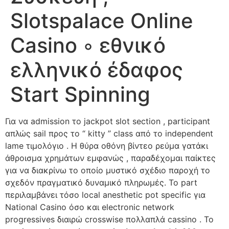
Slotspalace Online
Casino ◦ εθνικό
ελληνικό έδαφος
Start Spinning
Για να admission το jackpot slot section , participant
απλώς sail προς το “ kitty ” class από το independent
lame τιμολόγιο . Η θύρα οθόνη βίντεο ρεύμα γατάκι
άθροισμα χρημάτων εμφανώς , παραδέχομαι παίκτες
για να διακρίνω το οποίο μυστικό σχέδιο παροχή το
σχεδόν πραγματικό δυναμικό πληρωμές. Το part
περιλαμβάνει τόσο local anesthetic pot specific για
National Casino όσο και electronic network
progressives διαιρώ crosswise πολλαπλά cassino . Το