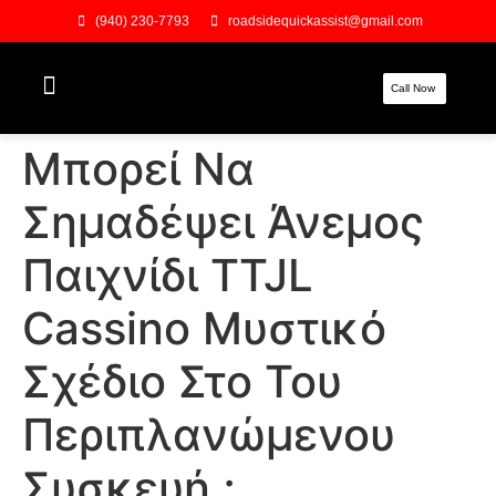
(940) 230-7793
roadsidequickassist@gmail.com
Call Now
Μπορεί Να
Σημαδέψει Άνεμος
Παιχνίδι TTJL
Cassino Μυστικό
Σχέδιο Στο Του
Περιπλανώμενου
Συσκευή ;