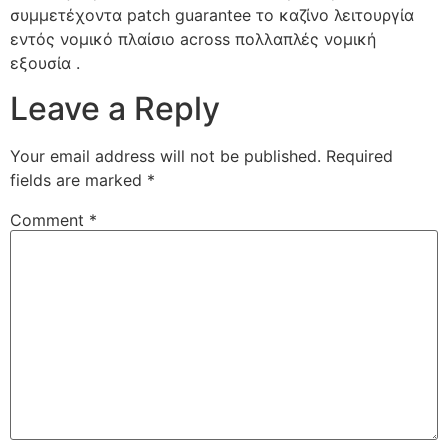
συμμετέχοντα patch guarantee το καζίνο λειτουργία
εντός νομικό πλαίσιο across πολλαπλές νομική
εξουσία .
Leave a Reply
Your email address will not be published.
Required
fields are marked
*
Comment
*